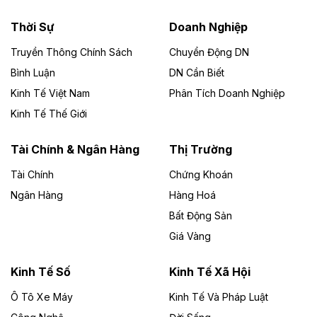
nhà máy điện rác 1.866 tỷ đồng
Thời Sự
Doanh Nghiệp
Dự án Nhà máy xử lý rác và phát điện Bắc Giang do
Công ty TNHH Năng lượng môi trường Bắc Giang làm
Truyền Thông Chính Sách
Chuyển Động DN
chủ đầu tư, có tổng mức đầu tư 1.866 tỷ đồng.
Bình Luận
DN Cần Biết
Kinh Tế Việt Nam
Phân Tích Doanh Nghiệp
Theo vietnamfinance.vn
Đức Long Gia Lai mở rộng ‘hệ sinh thái’
Kinh Tế Thế Giới
năng lượng với loạt dự án nghìn tỷ ở Gia
Lai
Tài Chính & Ngân Hàng
Thị Trường
Tài Chính
Chứng Khoán
Bốn doanh nghiệp có sự góp vốn của Công ty Cổ
phần Tập đoàn Đức Long Gia Lai (HoSE: DLG) được
Ngân Hàng
Hàng Hoá
chấp thuận đầu tư 4 dự án điện gió và điện mặt trời tại
Bất Động Sản
Gia Lai với tổng vốn hơn 4.750 tỷ đồng.
Giá Vàng
Theo vnexpress.net
Đồng Nai cho thuê gần 59 ha đất làm khu
Kinh Tế Số
Kinh Tế Xã Hội
công nghiệp ở Long Thành
Ô Tô Xe Máy
Kinh Tế Và Pháp Luật