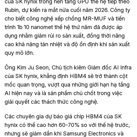
của SK hynix trong nền tảng GPU thế hệ tiếp theo
Rubin, dự kiến ra mắt nửa cuối năm 2026. Công ty
cho biết công nghệ xếp chồng MR-MUF và tiến
trình 1b 10 nanomet thế hệ thứ năm đã được áp
dụng nhằm giảm rủi ro sản xuất, đồng thời nâng
cao khả năng tản nhiệt và độ ổn định khi sản xuất
quy mô lớn.
Ông Kim Ju Seon, Chủ tịch kiêm Giám đốc AI Infra
của SK hynix, khẳng định HBM4 sẽ trở thành cột
mốc quan trọng, vượt qua những giới hạn hạ tầng
AI hiện nay và là sản phẩm chủ chốt trong việc
giải quyết các thách thức công nghệ.
Các chuyên gia dự báo giá chip HBM4 của SK
hynix có thể cao hơn 60-70% so với thế hệ trước,
nhưng sẽ giảm dần khi Samsung Electronics và