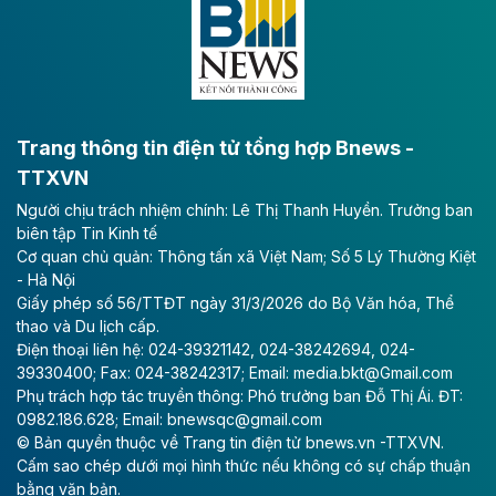
lực phát triển kinh tế - xã hội khu vực phía Nam đồng
bằng sông Hồng.
Theo baodautu.vn
ACV rót gần 40 ngàn tỷ đồng vào sân bay
Long Thành
Trang thông tin điện tử tổng hợp Bnews -
TTXVN
Tổng công ty Cảng hàng không Việt Nam - CTCP
Người chịu trách nhiệm chính: Lê Thị Thanh Huyền. Trưởng ban
(ACV) vừa lập kỷ lục mới về lợi nhuận trong quý
biên tập Tin Kinh tế
II/2026.
Cơ quan chủ quản: Thông tấn xã Việt Nam; Số 5 Lý Thường Kiệt
- Hà Nội
Theo baodautu.vn
Giấy phép số 56/TTĐT ngày 31/3/2026 do Bộ Văn hóa, Thể
Vinaconex lập đỉnh doanh thu
thao và Du lịch cấp.
Điện thoại liên hệ: 024-39321142, 024-38242694, 024-
Tổng CTCP Xuất nhập khẩu và Xây dựng Việt Nam
39330400; Fax: 024-38242317; Email: media.bkt@Gmail.com
(Vinaconex) đã khép lại nửa đầu năm với doanh thu
Phụ trách hợp tác truyền thông: Phó trưởng ban Đỗ Thị Ái. ĐT:
thuần gần 7.268 tỷ đồng, tăng 4% so với cùng kỳ và
0982.186.628; Email: bnewsqc@gmail.com
cũng là mức cao nhất lịch sử hoạt động của doanh
© Bản quyền thuộc về Trang tin điện tử bnews.vn -TTXVN.
nghiệp.
Cấm sao chép dưới mọi hình thức nếu không có sự chấp thuận
bằng văn bản.