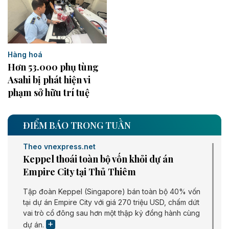
Hàng hoá
Hơn 53.000 phụ tùng
Asahi bị phát hiện vi
phạm sở hữu trí tuệ
ĐIỂM BÁO TRONG TUẦN
Theo vnexpress.net
Keppel thoái toàn bộ vốn khỏi dự án
Empire City tại Thủ Thiêm
Tập đoàn Keppel (Singapore) bán toàn bộ 40% vốn
tại dự án Empire City với giá 270 triệu USD, chấm dứt
vai trò cổ đông sau hơn một thập kỷ đồng hành cùng
dự án.