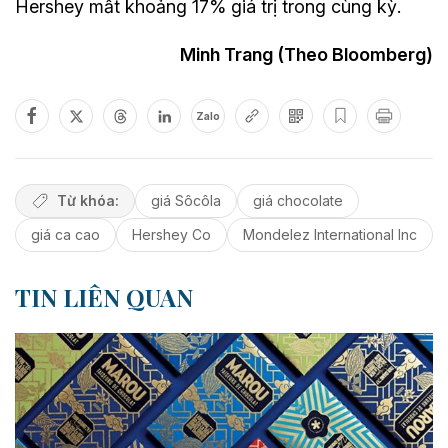
Hershey mất khoảng 17% giá trị trong cùng kỳ.
Minh Trang (Theo Bloomberg)
Zalo
Từ khóa:
giá Sôcôla
giá chocolate
giá ca cao
Hershey Co
Mondelez International Inc
TIN LIÊN QUAN