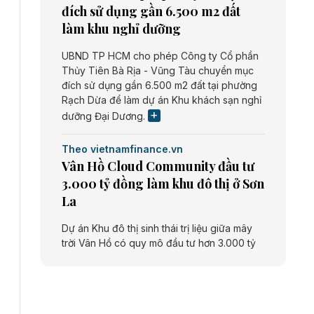
đích sử dụng gần 6.500 m2 đất
làm khu nghỉ dưỡng
UBND TP HCM cho phép Công ty Cổ phần
Thủy Tiên Bà Rịa - Vũng Tàu chuyển mục
đích sử dụng gần 6.500 m2 đất tại phường
Rạch Dừa để làm dự án Khu khách sạn nghỉ
dưỡng Đại Dương.
Theo vietnamfinance.vn
Vân Hồ Cloud Community đầu tư
3.000 tỷ đồng làm khu đô thị ở Sơn
La
Dự án Khu đô thị sinh thái trị liệu giữa mây
trời Vân Hồ có quy mô đầu tư hơn 3.000 tỷ
đồng do Công ty cổ phần Vân Hồ Cloud
Community thực hiện.
Theo vietnamfinance.vn