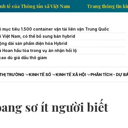
Trang thông tin kinh tế của Thông tấn xã Việt Nam
 mục tiêu 1.500 container vận tải liên vận Trung Quốc
i Việt Nam, có thể bổ sung bản hybrid
ng dải sản phẩm điện hóa Hybrid
Hoan hầu tòa trong vụ án nhận hối lộ
cao dù giá dầu thô giảm
THỊ TRƯỜNG
KINH TẾ SỐ
KINH TẾ XÃ HỘI
PHÂN TÍCH - DỰ B
ang sơ ít người biết