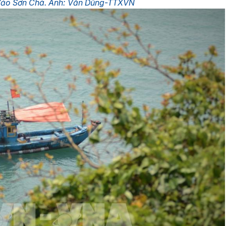
 đảo Sơn Chà. Ảnh: Văn Dũng-TTXVN