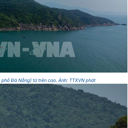
 phố Đà Nẵng) từ trên cao. Ảnh: TTXVN phát