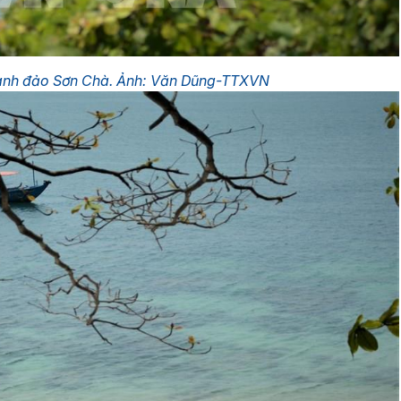
anh đảo Sơn Chà. Ảnh: Văn Dũng-TTXVN