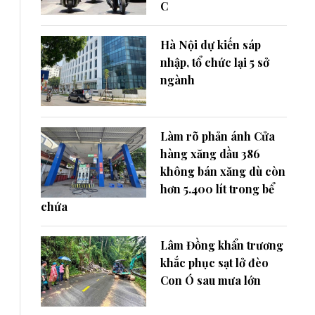
C
Hà Nội dự kiến sáp
nhập, tổ chức lại 5 sở
ngành
Làm rõ phản ánh Cửa
hàng xăng dầu 386
không bán xăng dù còn
hơn 5.400 lít trong bể
chứa
Lâm Đồng khẩn trương
khắc phục sạt lở đèo
Con Ó sau mưa lớn