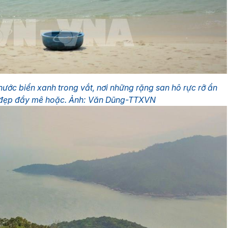
nước biển xanh trong vắt, nơi những rặng san hô rực rỡ ẩn
ẻ đẹp đầy mê hoặc. Ảnh: Văn Dũng-TTXVN