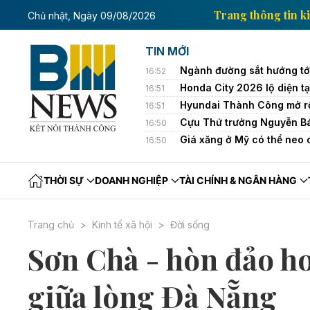
Trang thông tin kinh tế của Thông tấn xã Việt Nam
Chủ nhật, Ngày 09/08/2026
TIN MỚI
Ngành đường sắt hướng tới
16:52
Honda City 2026 lộ diện tạ
16:51
Hyundai Thành Công mở rộ
16:51
Cựu Thứ trưởng Nguyễn Bá 
16:50
Giá xăng ở Mỹ có thể neo 
16:50
THỜI SỰ
DOANH NGHIỆP
TÀI CHÍNH & NGÂN HÀNG
Trang chủ
Kinh tế xã hội
Đời sống
Sơn Chà - hòn đảo ho
giữa lòng Đà Nẵng