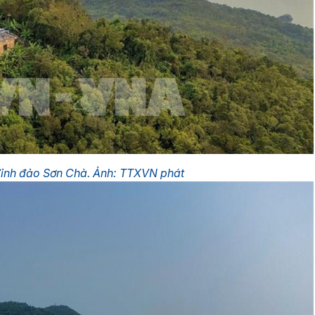
đỉnh đảo Sơn Chà. Ảnh: TTXVN phát