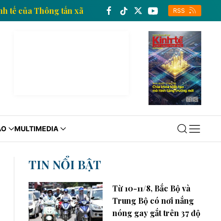
Trang thông tin kinh tế của Thông tấn xã Việt Nam
RSS
ÁO
MULTIMEDIA
TIN NỔI BẬT
Từ 10-11/8, Bắc Bộ và
Trung Bộ có nơi nắng
nóng gay gắt trên 37 độ