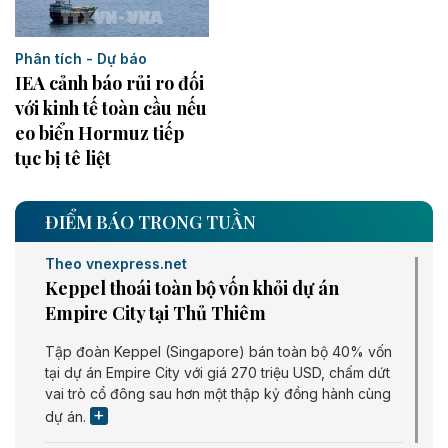
Phân tích - Dự báo
IEA cảnh báo rủi ro đối
với kinh tế toàn cầu nếu
eo biển Hormuz tiếp
tục bị tê liệt
ĐIỂM BÁO TRONG TUẦN
Theo vnexpress.net
Keppel thoái toàn bộ vốn khỏi dự án
Empire City tại Thủ Thiêm
Tập đoàn Keppel (Singapore) bán toàn bộ 40% vốn
tại dự án Empire City với giá 270 triệu USD, chấm dứt
vai trò cổ đông sau hơn một thập kỷ đồng hành cùng
dự án.