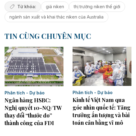
Từ khóa:
giá niken
thị trường niken thế giới
ngành sản xuất và khai thác niken của Australia
TIN CÙNG CHUYÊN MỤC
Phân tích - Dự báo
Phân tích - Dự báo
Kinh tế Việt Nam qua
Ngân hàng HSBC:
góc nhìn quốc tế: Tăng
Nghị quyết 10-NQ/TW
trưởng ấn tượng và bài
thay đổi “thước đo”
toán cân bằng vĩ mô
thành công của FDI