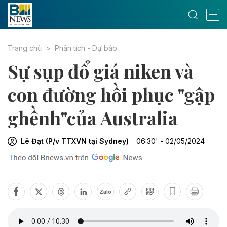
Trang chủ
Phân tích - Dự báo
Sự sụp đổ giá niken và
con đường hồi phục "gập
ghềnh"của Australia
Lê Đạt (P/v TTXVN tại Sydney)
06:30' - 02/05/2024
Zalo