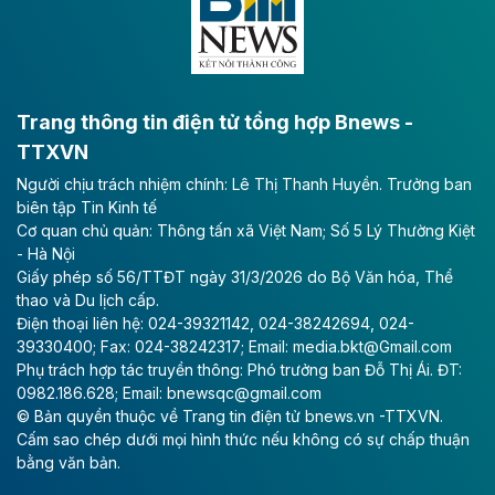
bằng sông Hồng.
Theo baodautu.vn
ACV rót gần 40 ngàn tỷ đồng vào sân bay
Long Thành
Trang thông tin điện tử tổng hợp Bnews -
TTXVN
Tổng công ty Cảng hàng không Việt Nam - CTCP
Người chịu trách nhiệm chính: Lê Thị Thanh Huyền. Trưởng ban
(ACV) vừa lập kỷ lục mới về lợi nhuận trong quý
biên tập Tin Kinh tế
II/2026.
Cơ quan chủ quản: Thông tấn xã Việt Nam; Số 5 Lý Thường Kiệt
- Hà Nội
Theo baodautu.vn
Giấy phép số 56/TTĐT ngày 31/3/2026 do Bộ Văn hóa, Thể
Vinaconex lập đỉnh doanh thu
thao và Du lịch cấp.
Điện thoại liên hệ: 024-39321142, 024-38242694, 024-
Tổng CTCP Xuất nhập khẩu và Xây dựng Việt Nam
39330400; Fax: 024-38242317; Email: media.bkt@Gmail.com
(Vinaconex) đã khép lại nửa đầu năm với doanh thu
Phụ trách hợp tác truyền thông: Phó trưởng ban Đỗ Thị Ái. ĐT:
thuần gần 7.268 tỷ đồng, tăng 4% so với cùng kỳ và
0982.186.628; Email: bnewsqc@gmail.com
cũng là mức cao nhất lịch sử hoạt động của doanh
© Bản quyền thuộc về Trang tin điện tử bnews.vn -TTXVN.
nghiệp.
Cấm sao chép dưới mọi hình thức nếu không có sự chấp thuận
bằng văn bản.