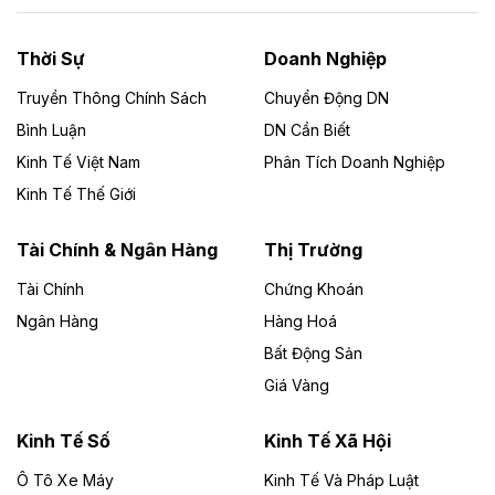
nhà máy điện rác 1.866 tỷ đồng
Thời Sự
Doanh Nghiệp
Dự án Nhà máy xử lý rác và phát điện Bắc Giang do
Công ty TNHH Năng lượng môi trường Bắc Giang làm
Truyền Thông Chính Sách
Chuyển Động DN
chủ đầu tư, có tổng mức đầu tư 1.866 tỷ đồng.
Bình Luận
DN Cần Biết
Kinh Tế Việt Nam
Phân Tích Doanh Nghiệp
Theo vietnamfinance.vn
Đức Long Gia Lai mở rộng ‘hệ sinh thái’
Kinh Tế Thế Giới
năng lượng với loạt dự án nghìn tỷ ở Gia
Lai
Tài Chính & Ngân Hàng
Thị Trường
Tài Chính
Chứng Khoán
Bốn doanh nghiệp có sự góp vốn của Công ty Cổ
phần Tập đoàn Đức Long Gia Lai (HoSE: DLG) được
Ngân Hàng
Hàng Hoá
chấp thuận đầu tư 4 dự án điện gió và điện mặt trời tại
Bất Động Sản
Gia Lai với tổng vốn hơn 4.750 tỷ đồng.
Giá Vàng
Theo vnexpress.net
Đồng Nai cho thuê gần 59 ha đất làm khu
Kinh Tế Số
Kinh Tế Xã Hội
công nghiệp ở Long Thành
Ô Tô Xe Máy
Kinh Tế Và Pháp Luật