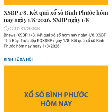
XSBP 1/8. Kết quả xổ số Bình Phước hôm
nay ngày 1/8/2026. SXBP ngày 1/8
09:25' - 01/08/2026
Bnews. XSBP 1/8. Kết quả xổ số hôm nay ngày 1/8. XSBP
Thứ Bảy. Trực tiếp KQXSBP ngày 1/8. Kết quả xổ số Bình
Phước hôm nay ngày 1/8/2026.
KINH TẾ XÃ HỘI