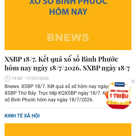
XSBP 18/7. Kết quả xổ số Bình Phước
hôm nay ngày 18/7/2026. SXBP ngày 18/7
19:00' - 17/07/2026
Bnews. XSBP 18/7. Kết quả xổ số hôm nay ngày 18/7.
XSBP Thứ Bảy. Trực tiếp KQXSBP ngày 18/7. Kết quả xổ
số Bình Phước hôm nay ngày 18/7/2026.
KINH TẾ XÃ HỘI