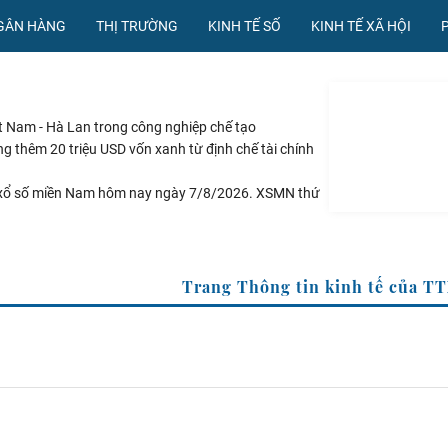
NGÂN HÀNG
THỊ TRƯỜNG
KINH TẾ SỐ
KINH TẾ XÃ HỘI
t Nam - Hà Lan trong công nghiệp chế tạo
 thêm 20 triệu USD vốn xanh từ định chế tài chính
xổ số miền Nam hôm nay ngày 7/8/2026. XSMN thứ
xổ số miền Trung hôm nay ngày 7/8/2026. XSMT thứ
xổ số miền Bắc hôm nay ngày 7/8/2026. XSMB thứ
Trang Thông tin kinh tế c