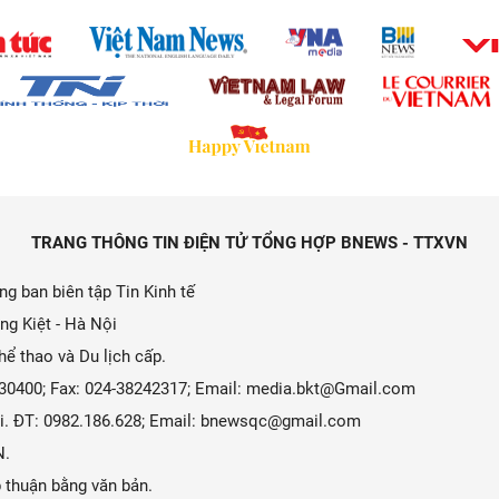
TRANG THÔNG TIN ĐIỆN TỬ TỔNG HỢP BNEWS - TTXVN
g ban biên tập Tin Kinh tế
ng Kiệt - Hà Nội
ể thao và Du lịch cấp.
9330400; Fax: 024-38242317; Email: media.bkt@Gmail.com
 Ái. ĐT: 0982.186.628; Email: bnewsqc@gmail.com
N.
 thuận bằng văn bản.