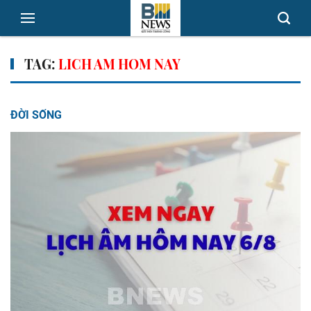
TAG:
LICH AM HOM NAY
ĐỜI SỐNG