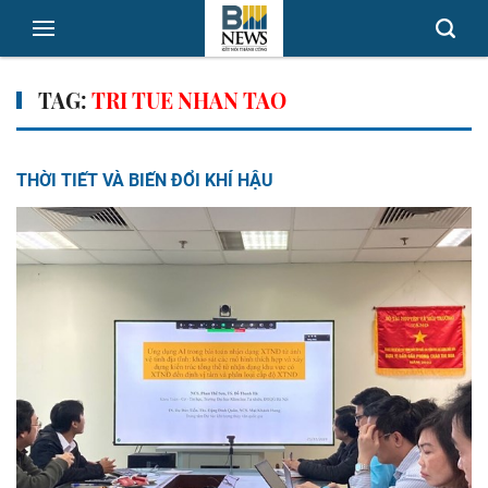
TAG:
TRI TUE NHAN TAO
THỜI TIẾT VÀ BIẾN ĐỔI KHÍ HẬU