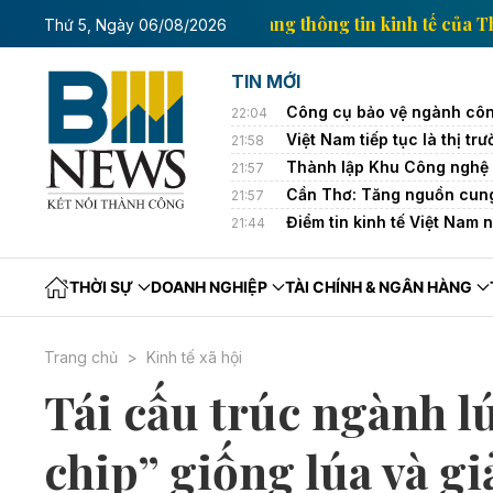
nh tế của Thông tấn xã Việt Nam
Trang thông tin ki
Thứ 5, Ngày 06/08/2026
TIN MỚI
Công cụ bảo vệ ngành côn
22:04
Việt Nam tiếp tục là thị 
21:58
Thành lập Khu Công nghệ 
21:57
Cần Thơ: Tăng nguồn cung
21:57
Điểm tin kinh tế Việt Nam 
21:44
THỜI SỰ
DOANH NGHIỆP
TÀI CHÍNH & NGÂN HÀNG
Trang chủ
Kinh tế xã hội
Tái cấu trúc ngành lú
chip” giống lúa và g