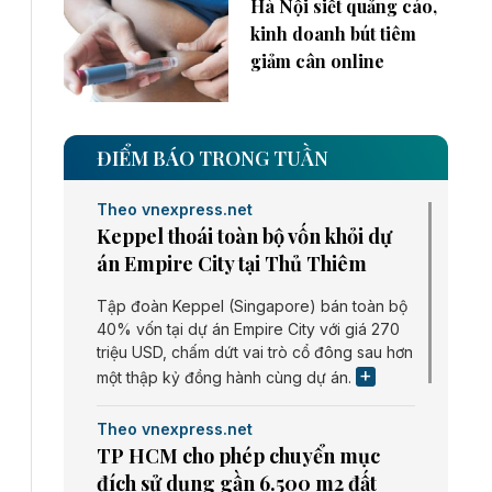
Hà Nội siết quảng cáo,
kinh doanh bút tiêm
giảm cân online
ĐIỂM BÁO TRONG TUẦN
Theo vnexpress.net
Keppel thoái toàn bộ vốn khỏi dự
án Empire City tại Thủ Thiêm
Tập đoàn Keppel (Singapore) bán toàn bộ
40% vốn tại dự án Empire City với giá 270
triệu USD, chấm dứt vai trò cổ đông sau hơn
một thập kỷ đồng hành cùng dự án.
Theo vnexpress.net
TP HCM cho phép chuyển mục
đích sử dụng gần 6.500 m2 đất