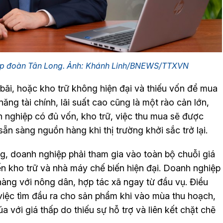
Tập đoàn Tân Long. Ảnh: Khánh Linh/BNEWS/TTXVN
 bãi, hoặc kho trữ không hiện đại và thiếu vốn để mua
ăng tài chính, lãi suất cao cũng là một rào cản lớn,
 nghiệp có đủ vốn, kho trữ, việc thu mua sẽ được
ẵn sàng nguồn hàng khi thị trường khởi sắc trở lại.
g, doanh nghiệp phải tham gia vào toàn bộ chuỗi giá
ến kho trữ và nhà máy chế biến hiện đại. Doanh nghiệp
àng với nông dân, hợp tác xã ngay từ đầu vụ. Điều
việc tìm đầu ra cho sản phẩm khi vào mùa thu hoạch,
úa với giá thấp do thiếu sự hỗ trợ và liên kết chặt chẽ