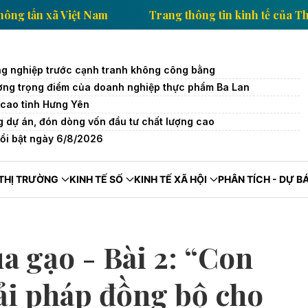
nh tế của Thông tấn xã Việt Nam
Trang thông tin kin
g nghiệp trước cạnh tranh không công bằng
trường trọng điểm của doanh nghiệp thực phẩm Ba Lan
cao tỉnh Hưng Yên
 dự án, đón dòng vốn đầu tư chất lượng cao
nổi bật ngày 6/8/2026
THỊ TRƯỜNG
KINH TẾ SỐ
KINH TẾ XÃ HỘI
PHÂN TÍCH - DỰ B
a gạo - Bài 2: “Con
iải pháp đồng bộ cho