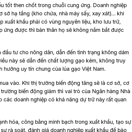
ếu tốt then chốt trong chuỗi cung ứng. Doanh nghiệp
cơ sở hạ tầng (kho chứa, nhà máy sấy, xay xát)… khi
 xuất khẩu phải có vùng nguyên liệu, kho lưu trữ,
p ứng được thì bản thân họ sẽ không nắm bắt được
 đầu tư cho nông dân, dẫn đến tình trạng không dám
Điều này sẽ dẫn đến chất lượng gạo kém, không truy
h hưởng uy tín chung của lúa gạo Việt Nam.
 mua vào. Khi thị trường biến động tăng sẽ là cơ sở, cơ
hị trường biến động giảm thì vai trò của Ngân hàng Nhà
ho các doanh nghiệp có khả năng dự trữ này rất quan
ạnh hóa, công bằng minh bạch trong xuất khẩu, tạo sự
sự rà soát, đánh giá doanh nghiệp xuất khẩu để bảo