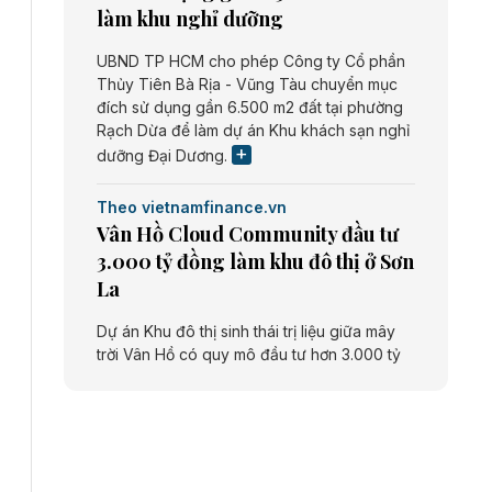
làm khu nghỉ dưỡng
UBND TP HCM cho phép Công ty Cổ phần
Thủy Tiên Bà Rịa - Vũng Tàu chuyển mục
đích sử dụng gần 6.500 m2 đất tại phường
Rạch Dừa để làm dự án Khu khách sạn nghỉ
dưỡng Đại Dương.
Theo vietnamfinance.vn
Vân Hồ Cloud Community đầu tư
3.000 tỷ đồng làm khu đô thị ở Sơn
La
Dự án Khu đô thị sinh thái trị liệu giữa mây
trời Vân Hồ có quy mô đầu tư hơn 3.000 tỷ
đồng do Công ty cổ phần Vân Hồ Cloud
Community thực hiện.
Theo vietnamfinance.vn
Năng lượng môi trường Bắc Giang