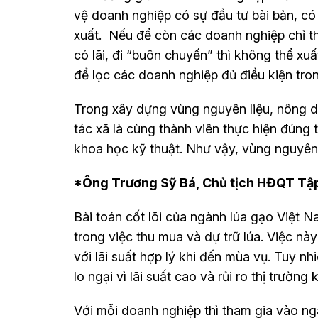
vệ doanh nghiệp có sự đầu tư bài bản, có
xuất. Nếu để còn các doanh nghiệp chỉ t
có lãi, đi “buôn chuyến” thì không thể xuấ
để lọc các doanh nghiệp đủ điều kiện tro
Trong xây dựng vùng nguyên liệu, nông dâ
tác xã là cùng thành viên thực hiện đúng 
khoa học kỹ thuật. Như vậy, vùng nguyên 
*Ông Trương Sỹ Bá, Chủ tịch HĐQT Tậ
Bài toán cốt lõi của ngành lúa gạo Việt 
trong việc thu mua và dự trữ lúa. Việc n
với lãi suất hợp lý khi đến mùa vụ. Tuy n
lo ngại vì lãi suất cao và rủi ro thị trườ
Với mỗi doanh nghiệp thì tham gia vào ngà