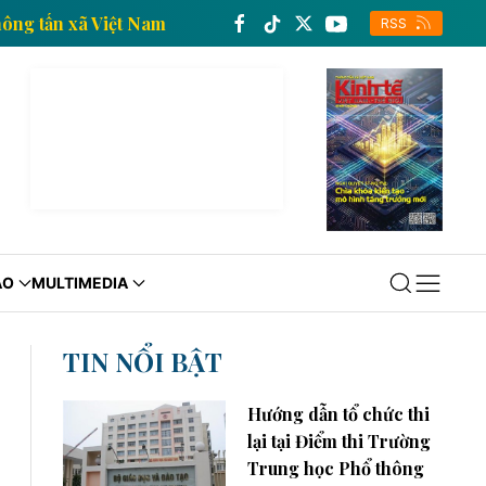
h tế của Thông tấn xã Việt Nam
Trang thông tin kin
RSS
ÁO
MULTIMEDIA
TIN NỔI BẬT
Hướng dẫn tổ chức thi
lại tại Điểm thi Trường
Trung học Phổ thông