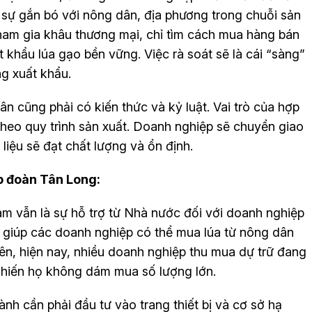
 sự gắn bó với nông dân, địa phương trong chuỗi sản
ham gia khâu thương mại, chỉ tìm cách mua hàng bán
t khẩu lúa gạo bền vững. Việc rà soát sẽ là cái “sàng”
ng xuất khẩu.
n cũng phải có kiến thức và kỷ luật. Vai trò của hợp
theo quy trình sản xuất. Doanh nghiệp sẽ chuyển giao
liệu sẽ đạt chất lượng và ổn định.
p đoàn Tân Long:
Nam vẫn là sự hỗ trợ từ Nhà nước đối với doanh nghiệp
ày giúp các doanh nghiệp có thể mua lúa từ nông dân
hiên, hiện nay, nhiều doanh nghiệp thu mua dự trữ đang
ng khiến họ không dám mua số lượng lớn.
nh cần phải đầu tư vào trang thiết bị và cơ sở hạ