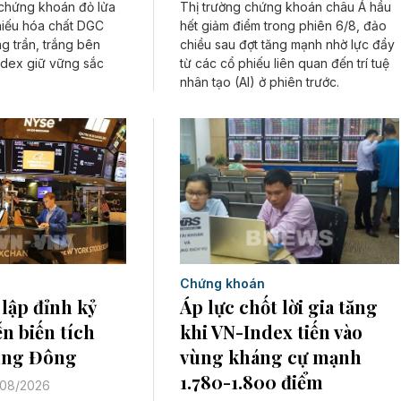
Thị trường chứng khoán châu Á hầu
 chứng khoán đỏ lửa
hết giảm điểm trong phiên 6/8, đảo
hiếu hóa chất DGC
chiều sau đợt tăng mạnh nhờ lực đẩy
g trần, trắng bên
từ các cổ phiếu liên quan đến trí tuệ
ndex giữ vững sắc
nhân tạo (AI) ở phiên trước.
Chứng khoán
Áp lực chốt lời gia tăng
lập đỉnh kỷ
khi VN-Index tiến vào
ễn biến tích
vùng kháng cự mạnh
rung Đông
1.780-1.800 điểm
/08/2026