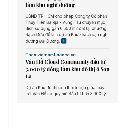
làm khu nghỉ dưỡng
UBND TP HCM cho phép Công ty Cổ phần
Thủy Tiên Bà Rịa - Vũng Tàu chuyển mục
đích sử dụng gần 6.500 m2 đất tại phường
Rạch Dừa để làm dự án Khu khách sạn nghỉ
dưỡng Đại Dương.
Theo vietnamfinance.vn
Vân Hồ Cloud Community đầu tư
3.000 tỷ đồng làm khu đô thị ở Sơn
La
Dự án Khu đô thị sinh thái trị liệu giữa mây
trời Vân Hồ có quy mô đầu tư hơn 3.000 tỷ
đồng do Công ty cổ phần Vân Hồ Cloud
Community thực hiện.
Theo vietnamfinance.vn
Năng lượng môi trường Bắc Giang