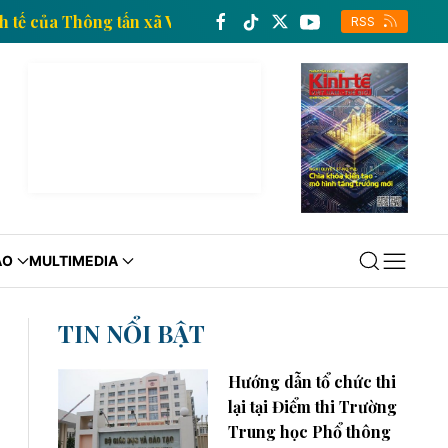
ông tin kinh tế của Thông tấn xã Việt Nam
Trang thô
RSS
ÁO
MULTIMEDIA
TIN NỔI BẬT
Hướng dẫn tổ chức thi
lại tại Điểm thi Trường
Trung học Phổ thông