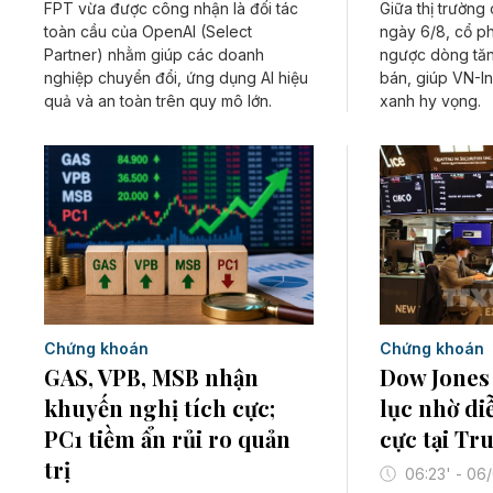
FPT vừa được công nhận là đối tác
Giữa thị trường
toàn cầu của OpenAI (Select
ngày 6/8, cổ p
Partner) nhằm giúp các doanh
ngược dòng tăn
nghiệp chuyển đổi, ứng dụng AI hiệu
bán, giúp VN-I
quả và an toàn trên quy mô lớn.
xanh hy vọng.
Chứng khoán
Chứng khoán
GAS, VPB, MSB nhận
Dow Jones 
khuyến nghị tích cực;
lục nhờ di
PC1 tiềm ẩn rủi ro quản
cực tại T
trị
06:23' - 06