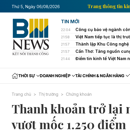
hông tin kinh tế của Thông tấn xã Việt Nam
Trang th
Thứ 5, Ngày 06/08/2026
TIN MỚI
Công cụ bảo vệ ngành côn
22:04
Việt Nam tiếp tục là thị 
21:58
Thành lập Khu Công nghệ 
21:57
Cần Thơ: Tăng nguồn cung
21:57
Điểm tin kinh tế Việt Nam 
21:44
THỜI SỰ
DOANH NGHIỆP
TÀI CHÍNH & NGÂN HÀNG
Trang chủ
Thị trường
Chứng khoán
Thanh khoản trở lại
vượt mốc 1.250 điểm