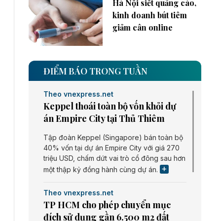
Hà Nội siết quảng cáo,
kinh doanh bút tiêm
giảm cân online
ĐIỂM BÁO TRONG TUẦN
Theo vnexpress.net
Keppel thoái toàn bộ vốn khỏi dự
án Empire City tại Thủ Thiêm
Tập đoàn Keppel (Singapore) bán toàn bộ
40% vốn tại dự án Empire City với giá 270
triệu USD, chấm dứt vai trò cổ đông sau hơn
một thập kỷ đồng hành cùng dự án.
Theo vnexpress.net
TP HCM cho phép chuyển mục
đích sử dụng gần 6.500 m2 đất