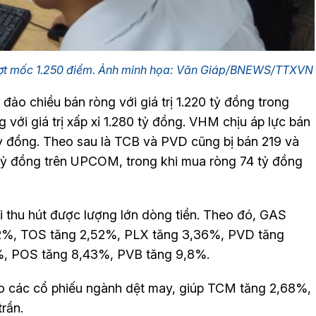
vượt mốc 1.250 điểm. Ảnh minh họa: Văn Giáp/BNEWS/TTXVN
 đảo chiều bán ròng với giá trị 1.220 tỷ đồng trong
 với giá trị xấp xỉ 1.280 tỷ đồng. VHM chịu áp lực bán
 tỷ đồng. Theo sau là TCB và PVD cũng bị bán 219 và
 tỷ đồng trên UPCOM, trong khi mua ròng 74 tỷ đồng
 thu hút được lượng lớn dòng tiền. Theo đó, GAS
,12%, TOS tăng 2,52%, PLX tăng 3,36%, PVD tăng
, POS tăng 8,43%, PVB tăng 9,8%.
o các cổ phiếu ngành dệt may, giúp TCM tăng 2,68%,
rần.