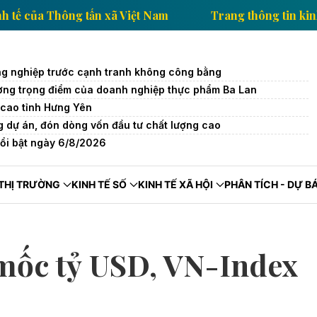
ông tin kinh tế của Thông tấn xã Việt Nam
Trang th
g nghiệp trước cạnh tranh không công bằng
trường trọng điểm của doanh nghiệp thực phẩm Ba Lan
cao tỉnh Hưng Yên
 dự án, đón dòng vốn đầu tư chất lượng cao
nổi bật ngày 6/8/2026
THỊ TRƯỜNG
KINH TẾ SỐ
KINH TẾ XÃ HỘI
PHÂN TÍCH - DỰ B
 mốc tỷ USD, VN-Index