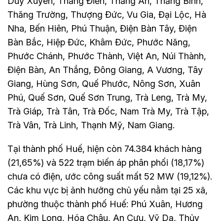
Duy Xuyên, Thăng Điền, Thăng An, Thăng Bình,
Thăng Trường, Thượng Đức, Vu Gia, Đại Lộc, Hà
Nha, Bến Hiên, Phú Thuận, Điện Bàn Tây, Điện
Bàn Bắc, Hiệp Đức, Khâm Đức, Phước Năng,
Phước Chánh, Phước Thành, Việt An, Núi Thành,
Điện Bàn, An Thắng, Đông Giang, A Vương, Tây
Giang, Hùng Sơn, Quế Phước, Nông Sơn, Xuân
Phú, Quế Sơn, Quế Sơn Trung, Trà Leng, Trà My,
Trà Giáp, Trà Tân, Trà Đốc, Nam Trà My, Trà Tập,
Trà Vân, Trà Linh, Thạnh Mỹ, Nam Giang.
Tại thành phố Huế, hiện còn 74.384 khách hàng
(21,65%) và 522 trạm biến áp phân phối (18,17%)
chưa có điện, ước công suất mất 52 MW (19,12%).
Các khu vực bị ảnh hưởng chủ yếu nằm tại 25 xã,
phường thuộc thành phố Huế: Phú Xuân, Hương
An, Kim Long, Hóa Châu, An Cựu, Vỹ Dạ, Thủy