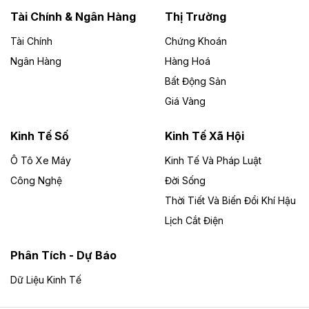
Lai
Tài Chính & Ngân Hàng
Thị Trường
Tài Chính
Chứng Khoán
Bốn doanh nghiệp có sự góp vốn của Công ty Cổ
phần Tập đoàn Đức Long Gia Lai (HoSE: DLG) được
Ngân Hàng
Hàng Hoá
chấp thuận đầu tư 4 dự án điện gió và điện mặt trời tại
Bất Động Sản
Gia Lai với tổng vốn hơn 4.750 tỷ đồng.
Giá Vàng
Theo vnexpress.net
Đồng Nai cho thuê gần 59 ha đất làm khu
Kinh Tế Số
Kinh Tế Xã Hội
công nghiệp ở Long Thành
Ô Tô Xe Máy
Kinh Tế Và Pháp Luật
Công Nghệ
UBND TP Đồng Nai cho Công ty Amata thuê gần 59 ha
Đời Sống
đất để đầu tư khu công nghiệp công nghệ cao Long
Thời Tiết Và Biến Đổi Khí Hậu
Thành, thời hạn đến 2065.
Lịch Cắt Điện
Theo baodautu.vn
Phân Tích - Dự Báo
Đề xuất hỗ trợ 20.000 tỷ đồng làm cao tốc
Thái Nguyên - Lạng Sơn
Dữ Liệu Kinh Tế
Tuyến cao tốc Thái Nguyên - Lạng Sơn khi hình thành