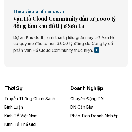
Theo vietnamfinance.vn
Vân Hồ Cloud Community đầu tư 3.000 tỷ
đồng làm khu đô thị ở Sơn La
Dự án Khu đô thị sinh thái trị liệu giữa mây trời Vân Hồ
có quy mô đầu tư hơn 3.000 tỷ đồng do Công ty cổ
phần Vân Hồ Cloud Community thực hiện.
Theo vietnamfinance.vn
Năng lượng môi trường Bắc Giang đầu tư
nhà máy điện rác 1.866 tỷ đồng
Thời Sự
Doanh Nghiệp
Dự án Nhà máy xử lý rác và phát điện Bắc Giang do
Công ty TNHH Năng lượng môi trường Bắc Giang làm
Truyền Thông Chính Sách
Chuyển Động DN
chủ đầu tư, có tổng mức đầu tư 1.866 tỷ đồng.
Bình Luận
DN Cần Biết
Kinh Tế Việt Nam
Phân Tích Doanh Nghiệp
Theo vietnamfinance.vn
Đức Long Gia Lai mở rộng ‘hệ sinh thái’
Kinh Tế Thế Giới
năng lượng với loạt dự án nghìn tỷ ở Gia