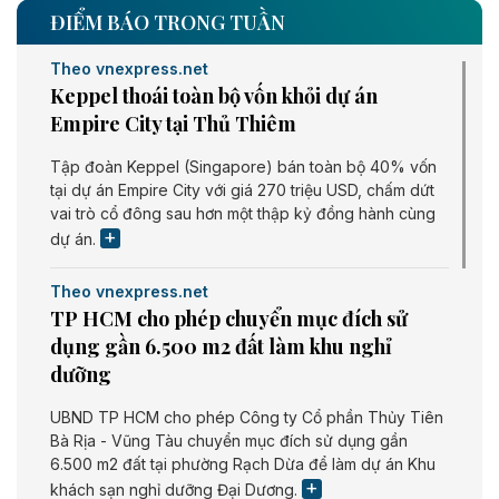
ĐIỂM BÁO TRONG TUẦN
Theo vnexpress.net
Keppel thoái toàn bộ vốn khỏi dự án
Empire City tại Thủ Thiêm
Tập đoàn Keppel (Singapore) bán toàn bộ 40% vốn
tại dự án Empire City với giá 270 triệu USD, chấm dứt
vai trò cổ đông sau hơn một thập kỷ đồng hành cùng
dự án.
Theo vnexpress.net
TP HCM cho phép chuyển mục đích sử
dụng gần 6.500 m2 đất làm khu nghỉ
dưỡng
UBND TP HCM cho phép Công ty Cổ phần Thủy Tiên
Bà Rịa - Vũng Tàu chuyển mục đích sử dụng gần
6.500 m2 đất tại phường Rạch Dừa để làm dự án Khu
khách sạn nghỉ dưỡng Đại Dương.