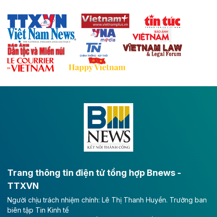
sẽ trở thành trục giao thông chiến lược, kết nối tỉnh
Thái Nguyên và các tỉnh trung du, miền núi phía Bắc
với hệ thống cửa khẩu quốc tế tại Lạng Sơn.
Theo baodautu.vn
Đề xuất đầu tư 11.500 tỷ đồng xây dựng cao
tốc CT.11 qua Ninh Bình
Dự án đầu tư tuyến cao tốc CT.11, đoạn Liêm Tuyền -
Đông A dài khoảng 25,1 km được kỳ vọng sẽ tạo động
lực phát triển kinh tế - xã hội khu vực phía Nam đồng
bằng sông Hồng.
Theo baodautu.vn
ACV rót gần 40 ngàn tỷ đồng vào sân bay
Long Thành
Trang thông tin điện tử tổng hợp Bnews -
TTXVN
Tổng công ty Cảng hàng không Việt Nam - CTCP
Người chịu trách nhiệm chính: Lê Thị Thanh Huyền. Trưởng ban
(ACV) vừa lập kỷ lục mới về lợi nhuận trong quý
biên tập Tin Kinh tế
II/2026.