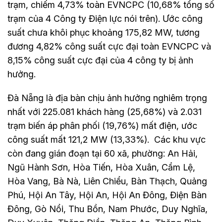
trạm, chiếm 4,73% toàn EVNCPC (10,68% tổng số
trạm của 4 Công ty Điện lực nói trên). Ước công
suất chưa khôi phục khoảng 175,82 MW, tương
đương 4,82% công suất cực đại toàn EVNCPC và
8,15% công suất cực đại của 4 công ty bị ảnh
hưởng.
Đà Nẵng là địa bàn chịu ảnh hưởng nghiêm trọng
nhất với 225.081 khách hàng (25,68%) và 2.031
trạm biến áp phân phối (19,76%) mất điện, ước
công suất mất 121,2 MW (13,33%). Các khu vực
còn đang gián đoạn tại 60 xã, phường: An Hải,
Ngũ Hành Sơn, Hòa Tiến, Hòa Xuân, Cẩm Lệ,
Hòa Vang, Bà Nà, Liên Chiểu, Bàn Thạch, Quảng
Phú, Hội An Tây, Hội An, Hội An Đông, Điện Bàn
Đông, Gò Nổi, Thu Bồn, Nam Phước, Duy Nghĩa,