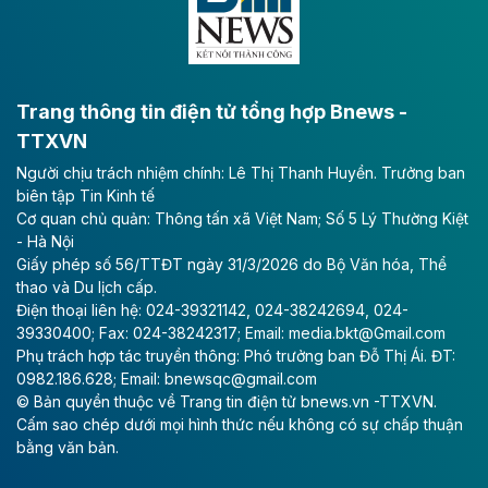
bằng sông Hồng.
Theo baodautu.vn
ACV rót gần 40 ngàn tỷ đồng vào sân bay
Long Thành
Trang thông tin điện tử tổng hợp Bnews -
TTXVN
Tổng công ty Cảng hàng không Việt Nam - CTCP
Người chịu trách nhiệm chính: Lê Thị Thanh Huyền. Trưởng ban
(ACV) vừa lập kỷ lục mới về lợi nhuận trong quý
biên tập Tin Kinh tế
II/2026.
Cơ quan chủ quản: Thông tấn xã Việt Nam; Số 5 Lý Thường Kiệt
- Hà Nội
Theo baodautu.vn
Giấy phép số 56/TTĐT ngày 31/3/2026 do Bộ Văn hóa, Thể
Vinaconex lập đỉnh doanh thu
thao và Du lịch cấp.
Điện thoại liên hệ: 024-39321142, 024-38242694, 024-
Tổng CTCP Xuất nhập khẩu và Xây dựng Việt Nam
39330400; Fax: 024-38242317; Email: media.bkt@Gmail.com
(Vinaconex) đã khép lại nửa đầu năm với doanh thu
Phụ trách hợp tác truyền thông: Phó trưởng ban Đỗ Thị Ái. ĐT:
thuần gần 7.268 tỷ đồng, tăng 4% so với cùng kỳ và
0982.186.628; Email: bnewsqc@gmail.com
cũng là mức cao nhất lịch sử hoạt động của doanh
© Bản quyền thuộc về Trang tin điện tử bnews.vn -TTXVN.
nghiệp.
Cấm sao chép dưới mọi hình thức nếu không có sự chấp thuận
bằng văn bản.