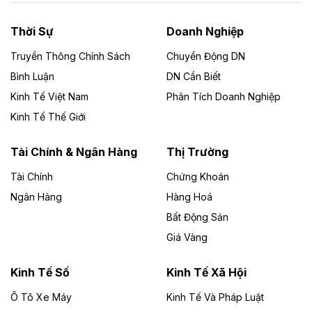
nhà máy điện rác 1.866 tỷ đồng
Thời Sự
Doanh Nghiệp
Dự án Nhà máy xử lý rác và phát điện Bắc Giang do
Công ty TNHH Năng lượng môi trường Bắc Giang làm
Truyền Thông Chính Sách
Chuyển Động DN
chủ đầu tư, có tổng mức đầu tư 1.866 tỷ đồng.
Bình Luận
DN Cần Biết
Kinh Tế Việt Nam
Phân Tích Doanh Nghiệp
Theo vietnamfinance.vn
Đức Long Gia Lai mở rộng ‘hệ sinh thái’
Kinh Tế Thế Giới
năng lượng với loạt dự án nghìn tỷ ở Gia
Lai
Tài Chính & Ngân Hàng
Thị Trường
Tài Chính
Chứng Khoán
Bốn doanh nghiệp có sự góp vốn của Công ty Cổ
phần Tập đoàn Đức Long Gia Lai (HoSE: DLG) được
Ngân Hàng
Hàng Hoá
chấp thuận đầu tư 4 dự án điện gió và điện mặt trời tại
Bất Động Sản
Gia Lai với tổng vốn hơn 4.750 tỷ đồng.
Giá Vàng
Theo vnexpress.net
Đồng Nai cho thuê gần 59 ha đất làm khu
Kinh Tế Số
Kinh Tế Xã Hội
công nghiệp ở Long Thành
Ô Tô Xe Máy
Kinh Tế Và Pháp Luật