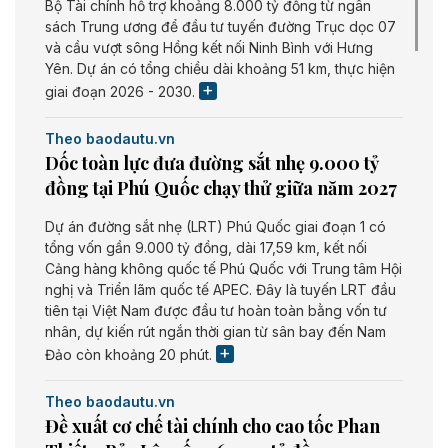
Bộ Tài chính hỗ trợ khoảng 8.000 tỷ đồng từ ngân
sách Trung ương để đầu tư tuyến đường Trục dọc 07
và cầu vượt sông Hồng kết nối Ninh Bình với Hưng
Yên. Dự án có tổng chiều dài khoảng 51 km, thực hiện
giai đoạn 2026 - 2030.
Theo baodautu.vn
Dốc toàn lực đưa đường sắt nhẹ 9.000 tỷ
đồng tại Phú Quốc chạy thử giữa năm 2027
Dự án đường sắt nhẹ (LRT) Phú Quốc giai đoạn 1 có
tổng vốn gần 9.000 tỷ đồng, dài 17,59 km, kết nối
Cảng hàng không quốc tế Phú Quốc với Trung tâm Hội
nghị và Triển lãm quốc tế APEC. Đây là tuyến LRT đầu
tiên tại Việt Nam được đầu tư hoàn toàn bằng vốn tư
nhân, dự kiến rút ngắn thời gian từ sân bay đến Nam
Đảo còn khoảng 20 phút.
Theo baodautu.vn
Đề xuất cơ chế tài chính cho cao tốc Phan