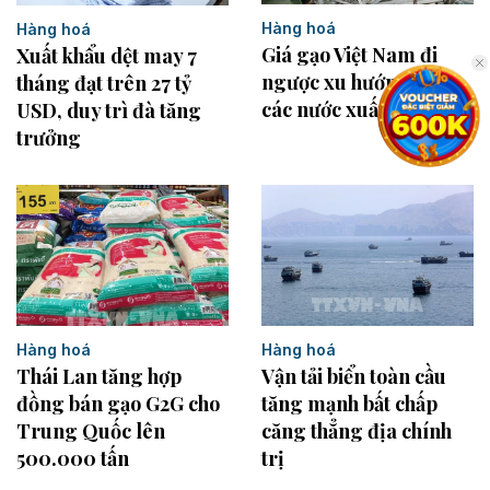
Hàng hoá
Hàng hoá
Giá gạo Việt Nam đi
Xuất khẩu dệt may 7
ngược xu hướng với
tháng đạt trên 27 tỷ
các nước xuất khẩu lớn
USD, duy trì đà tăng
trưởng
Hàng hoá
Hàng hoá
Vận tải biển toàn cầu
Thái Lan tăng hợp
tăng mạnh bất chấp
đồng bán gạo G2G cho
căng thẳng địa chính
Trung Quốc lên
trị
500.000 tấn