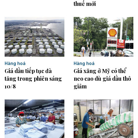
thuế mới
Hàng hoá
Hàng hoá
Giá dầu tiếp tục đà
Giá xăng ở Mỹ có thể
tăng trong phiên sáng
neo cao dù giá dầu thô
10/8
giảm