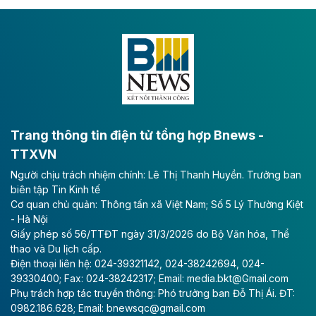
Theo vnexpress.net
Keppel thoái toàn bộ vốn khỏi dự án
Empire City tại Thủ Thiêm
Tập đoàn Keppel (Singapore) bán toàn bộ 40% vốn
tại dự án Empire City với giá 270 triệu USD, chấm dứt
vai trò cổ đông sau hơn một thập kỷ đồng hành cùng
dự án.
Trang thông tin điện tử tổng hợp Bnews -
TTXVN
Theo vnexpress.net
Người chịu trách nhiệm chính: Lê Thị Thanh Huyền. Trưởng ban
TP HCM cho phép chuyển mục đích sử
biên tập Tin Kinh tế
dụng gần 6.500 m2 đất làm khu nghỉ
Cơ quan chủ quản: Thông tấn xã Việt Nam; Số 5 Lý Thường Kiệt
dưỡng
- Hà Nội
Giấy phép số 56/TTĐT ngày 31/3/2026 do Bộ Văn hóa, Thể
UBND TP HCM cho phép Công ty Cổ phần Thủy Tiên
thao và Du lịch cấp.
Bà Rịa - Vũng Tàu chuyển mục đích sử dụng gần
Điện thoại liên hệ: 024-39321142, 024-38242694, 024-
6.500 m2 đất tại phường Rạch Dừa để làm dự án Khu
39330400; Fax: 024-38242317; Email: media.bkt@Gmail.com
khách sạn nghỉ dưỡng Đại Dương.
Phụ trách hợp tác truyền thông: Phó trưởng ban Đỗ Thị Ái. ĐT:
0982.186.628; Email: bnewsqc@gmail.com