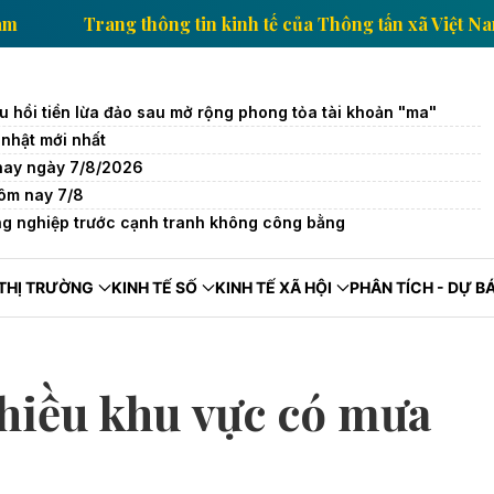
ấn xã Việt Nam
Trang thông tin kinh tế của Thông tấ
u hồi tiền lừa đảo sau mở rộng phong tỏa tài khoản "ma"
nhật mới nhất
 nay ngày 7/8/2026
ôm nay 7/8
g nghiệp trước cạnh tranh không công bằng
THỊ TRƯỜNG
KINH TẾ SỐ
KINH TẾ XÃ HỘI
PHÂN TÍCH - DỰ B
 Nhiều khu vực có mưa