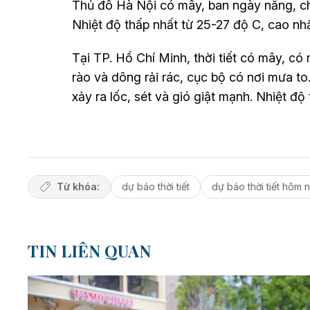
Thủ đô Hà Nội có mây, ban ngày nắng, chi
Nhiệt độ thấp nhất từ 25-27 độ C, cao nh
Tại TP. Hồ Chí Minh, thời tiết có mây, có 
rào và dông rải rác, cục bộ có nơi mưa 
xảy ra lốc, sét và gió giật mạnh. Nhiệt đ
Từ khóa:
dự báo thời tiết
dự báo thời tiết hôm 
TIN LIÊN QUAN