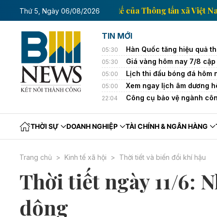
Trang thông tin kinh tế của Thông t
Thứ 5, Ngày 06/08/2026
TIN MỚI
Hàn Quốc tăng hiệu quả th
05:30
Giá vàng hôm nay 7/8 cập 
05:30
Lịch thi đấu bóng đá hôm
05:00
Xem ngay lịch âm dương h
05:00
Công cụ bảo vệ ngành côn
22:04
THỜI SỰ
DOANH NGHIỆP
TÀI CHÍNH & NGÂN HÀNG
Trang chủ
Kinh tế xã hội
Thời tiết và biến đổi khí hậu
Thời tiết ngày 11/6:
dông