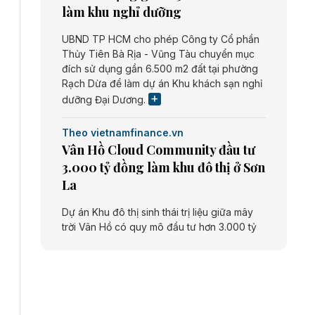
làm khu nghỉ dưỡng
UBND TP HCM cho phép Công ty Cổ phần
Thủy Tiên Bà Rịa - Vũng Tàu chuyển mục
đích sử dụng gần 6.500 m2 đất tại phường
Rạch Dừa để làm dự án Khu khách sạn nghỉ
dưỡng Đại Dương.
Theo vietnamfinance.vn
Vân Hồ Cloud Community đầu tư
3.000 tỷ đồng làm khu đô thị ở Sơn
La
Dự án Khu đô thị sinh thái trị liệu giữa mây
trời Vân Hồ có quy mô đầu tư hơn 3.000 tỷ
đồng do Công ty cổ phần Vân Hồ Cloud
Community thực hiện.
Theo vietnamfinance.vn
Năng lượng môi trường Bắc Giang