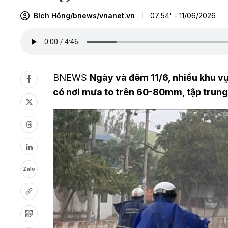
Bích Hồng/bnews/vnanet.vn
07:54' - 11/06/2026
BNEWS
Ngày và đêm 11/6, nhiều khu vự
có nơi mưa to trên 60-80mm, tập trung
Zalo