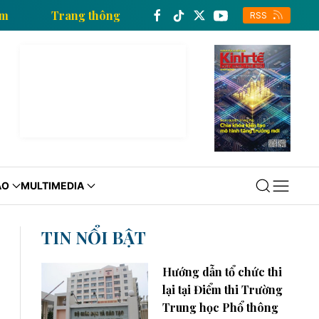
n xã Việt Nam
Trang thông tin kinh tế của Thông tấ
RSS
ÁO
MULTIMEDIA
TIN NỔI BẬT
Hướng dẫn tổ chức thi
lại tại Điểm thi Trường
Trung học Phổ thông