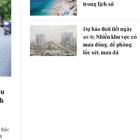
trong lịch sử
Dự báo thời tiết ngày
10/6: Nhiều khu vực có
mưa dông, đề phòng
lốc sét, mưa đá
ều
nh
c Bắc
̀