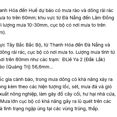
hanh Hóa đến Huế dự báo có mưa rào và dông rải rác
mưa to trên 60mm; khu vực từ Đà Nẵng đến Lâm Đồng
i lượng mưa 10-30mm, cục bộ có nơi mưa to trên
đêm).
vực Tây Bắc Bắc Bộ, từ Thanh Hóa đến Đà Nẵng và
ng rải rác, cục bộ có nơi mưa to. Lượng mưa tính từ
nơi trên 80mm như các trạm: ĐLiê Ya 2 (Đắk Lắk)
Bảo (Quảng Trị) 56,6mm…
c gia cảnh báo, trong mưa dông có khả năng xảy ra
ông kèm theo các hiện tượng lốc, sét, mưa đá và gió
uất nông nghiệp, làm gãy đổ cây cối, hư hại nhà cửa,
 Mưa lớn cục bộ có khả năng gây ra lũ quét trên các
à tình trạng ngập úng tại các vùng trũng, thấp.