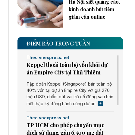
Hà Nội siết quảng cáo,
kinh doanh bút tiêm
giảm cân online
ĐIỂM BÁO TRONG TUẦN
Theo vnexpress.net
Keppel thoái toàn bộ vốn khỏi dự
án Empire City tại Thủ Thiêm
Tập đoàn Keppel (Singapore) bán toàn bộ
40% vốn tại dự án Empire City với giá 270
triệu USD, chấm dứt vai trò cổ đông sau hơn
một thập kỷ đồng hành cùng dự án.
Theo vnexpress.net
TP HCM cho phép chuyển mục
đích sử dụng gần 6.500 m2 đất