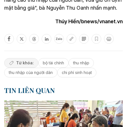
mặt bằng giá”, bà Nguyễn Thu Oanh nhấn mạnh.
Thúy Hiền/bnews/vnanet.vn
Zalo
Từ khóa:
bộ tài chính
thu nhập
thu nhập của người dân
chi phí sinh hoạt
TIN LIÊN QUAN