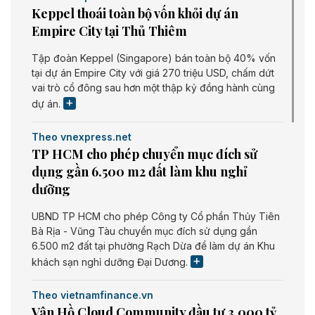
Keppel thoái toàn bộ vốn khỏi dự án
Empire City tại Thủ Thiêm
Tập đoàn Keppel (Singapore) bán toàn bộ 40% vốn
tại dự án Empire City với giá 270 triệu USD, chấm dứt
vai trò cổ đông sau hơn một thập kỷ đồng hành cùng
dự án.
Theo vnexpress.net
TP HCM cho phép chuyển mục đích sử
dụng gần 6.500 m2 đất làm khu nghỉ
dưỡng
UBND TP HCM cho phép Công ty Cổ phần Thủy Tiên
Bà Rịa - Vũng Tàu chuyển mục đích sử dụng gần
6.500 m2 đất tại phường Rạch Dừa để làm dự án Khu
khách sạn nghỉ dưỡng Đại Dương.
Theo vietnamfinance.vn
Vân Hồ Cloud Community đầu tư 3.000 tỷ