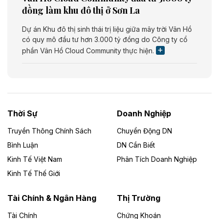
đồng làm khu đô thị ở Sơn La
Dự án Khu đô thị sinh thái trị liệu giữa mây trời Vân Hồ
có quy mô đầu tư hơn 3.000 tỷ đồng do Công ty cổ
phần Vân Hồ Cloud Community thực hiện.
Theo vietnamfinance.vn
Năng lượng môi trường Bắc Giang đầu tư
nhà máy điện rác 1.866 tỷ đồng
Thời Sự
Doanh Nghiệp
Dự án Nhà máy xử lý rác và phát điện Bắc Giang do
Công ty TNHH Năng lượng môi trường Bắc Giang làm
Truyền Thông Chính Sách
Chuyển Động DN
chủ đầu tư, có tổng mức đầu tư 1.866 tỷ đồng.
Bình Luận
DN Cần Biết
Kinh Tế Việt Nam
Phân Tích Doanh Nghiệp
Theo vietnamfinance.vn
Đức Long Gia Lai mở rộng ‘hệ sinh thái’
Kinh Tế Thế Giới
năng lượng với loạt dự án nghìn tỷ ở Gia
Lai
Tài Chính & Ngân Hàng
Thị Trường
Tài Chính
Chứng Khoán
Bốn doanh nghiệp có sự góp vốn của Công ty Cổ