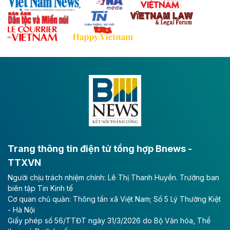
Theo baodautu.vn
Đề xuất đầu tư 11.500 tỷ đồng xây dựng cao
tốc CT.11 qua Ninh Bình
Dự án đầu tư tuyến cao tốc CT.11, đoạn Liêm Tuyền -
Đông A dài khoảng 25,1 km được kỳ vọng sẽ tạo động
lực phát triển kinh tế - xã hội khu vực phía Nam đồng
bằng sông Hồng.
Theo baodautu.vn
ACV rót gần 40 ngàn tỷ đồng vào sân bay
Long Thành
Trang thông tin điện tử tổng hợp Bnews -
TTXVN
Tổng công ty Cảng hàng không Việt Nam - CTCP
Người chịu trách nhiệm chính: Lê Thị Thanh Huyền. Trưởng ban
(ACV) vừa lập kỷ lục mới về lợi nhuận trong quý
biên tập Tin Kinh tế
II/2026.
Cơ quan chủ quản: Thông tấn xã Việt Nam; Số 5 Lý Thường Kiệt
- Hà Nội
Theo baodautu.vn
Giấy phép số 56/TTĐT ngày 31/3/2026 do Bộ Văn hóa, Thể
Vinaconex lập đỉnh doanh thu