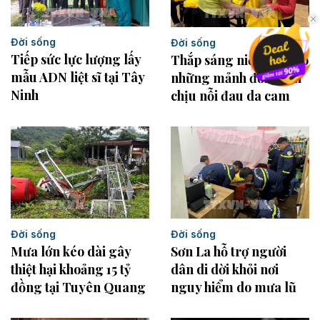
Đời sống
Đời sống
Tiếp sức lực lượng lấy
Thắp sáng niềm tin cho
mẫu ADN liệt sĩ tại Tây
những mảnh đời gánh
Ninh
chịu nỗi đau da cam
Đời sống
Đời sống
Mưa lớn kéo dài gây
Sơn La hỗ trợ người
thiệt hại khoảng 15 tỷ
dân di dời khỏi nơi
đồng tại Tuyên Quang
nguy hiểm do mưa lũ