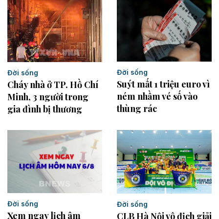
Đời sống
Đời sống
Suýt mất 1 triệu euro vì
Cháy nhà ở TP. Hồ Chí
ném nhầm vé số vào
Minh, 3 người trong
thùng rác
gia đình bị thương
Đời sống
Đời sống
Xem ngay lịch âm
CLB Hà Nội vô địch giải