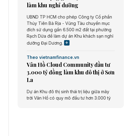
làm khu nghỉ dưỡng
UBND TP HCM cho phép Công ty Cổ phần
Thủy Tiên Bà Rịa - Vũng Tàu chuyển mục
đích sử dụng gần 6.500 m2 đất tại phường
Rạch Dừa để làm dự án Khu khách sạn nghỉ
dưỡng Đại Dương.
Theo vietnamfinance.vn
Vân Hồ Cloud Community đầu tư
3.000 tỷ đồng làm khu đô thị ở Sơn
La
Dự án Khu đô thị sinh thái trị liệu giữa mây
trời Vân Hồ có quy mô đầu tư hơn 3.000 tỷ
đồng do Công ty cổ phần Vân Hồ Cloud
Community thực hiện.
Theo vietnamfinance.vn
Năng lượng môi trường Bắc Giang