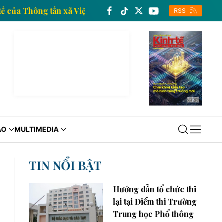
tin kinh tế của Thông tấn xã Việt Nam
Trang thông t
RSS
ÁO
MULTIMEDIA
TIN NỔI BẬT
Hướng dẫn tổ chức thi
lại tại Điểm thi Trường
Trung học Phổ thông