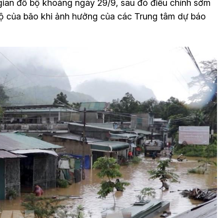
i gian đổ bộ khoảng ngày 29/9, sau đó điều chỉnh sớm
ộ của bão khi ảnh hưởng của các Trung tâm dự báo