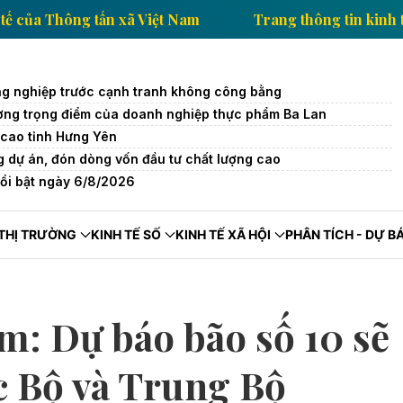
tin kinh tế của Thông tấn xã Việt Nam
Trang thông 
g nghiệp trước cạnh tranh không công bằng
trường trọng điểm của doanh nghiệp thực phẩm Ba Lan
cao tỉnh Hưng Yên
 dự án, đón dòng vốn đầu tư chất lượng cao
nổi bật ngày 6/8/2026
THỊ TRƯỜNG
KINH TẾ SỐ
KINH TẾ XÃ HỘI
PHÂN TÍCH - DỰ B
m: Dự báo bão số 10 sẽ
c Bộ và Trung Bộ