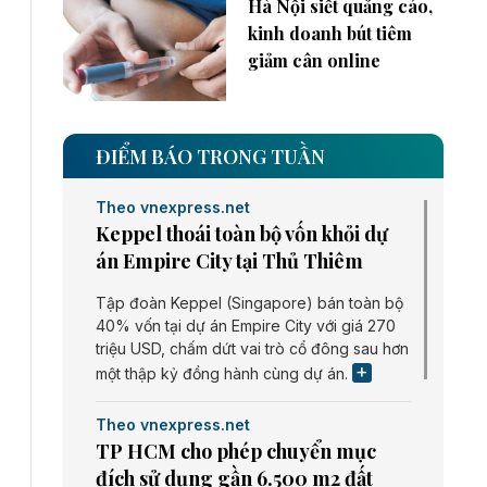
Hà Nội siết quảng cáo,
kinh doanh bút tiêm
giảm cân online
ĐIỂM BÁO TRONG TUẦN
Theo vnexpress.net
Keppel thoái toàn bộ vốn khỏi dự
án Empire City tại Thủ Thiêm
Tập đoàn Keppel (Singapore) bán toàn bộ
40% vốn tại dự án Empire City với giá 270
triệu USD, chấm dứt vai trò cổ đông sau hơn
một thập kỷ đồng hành cùng dự án.
Theo vnexpress.net
TP HCM cho phép chuyển mục
đích sử dụng gần 6.500 m2 đất