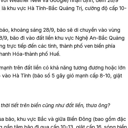
 với Weather New và Google) nhận định, đêm 28/9
m là khu vực Hà Tĩnh-Bắc Quảng Trị, cường độ cấp 10-
báo, khoảng sáng 28/9, bão sẽ di chuyển vào vùng
8/9, bão đi vào đất liền khu vực Nghệ An-Bắc Quảng
g trực tiếp đến các tỉnh, thành phố ven biển phía
Thanh Hóa-thành phố Huế.
 mạnh trên đất liền có khả năng tương đương hoặc lớn
 vào Hà Tĩnh (bão số 5 gây gió mạnh cấp 8-10, giật
ời tiết trên biển cũng như đất liền, thưa ông?
a bão, khu vực Bắc và giữa Biển Đông (bao gồm đặc
gần tâm bão đi qua cấp 10-13, giật cấp 16, sóng biển