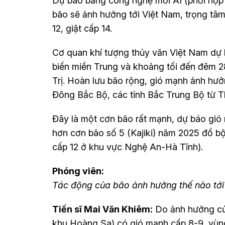
Dự báo bằng công nghệ mới AI (phối hợp
bão sẽ ảnh hưởng tới Việt Nam, trọng tâ
12, giật cấp 14.
Cơ quan khí tượng thủy văn Việt Nam dự 
biển miền Trung và khoảng tối đến đêm 2
Trị. Hoàn lưu bão rộng, gió mạnh ảnh hưởn
Đông Bắc Bộ, các tỉnh Bắc Trung Bộ từ 
Đây là một cơn bão rất mạnh, dự báo gió
hơn cơn bão số 5 (Kajiki) năm 2025 đổ bộ
cấp 12 ở khu vực Nghệ An-Hà Tĩnh).
Phóng viên:
Tác động của bão ảnh hưởng thế nào tới th
Tiến sĩ Mai Văn Khiêm:
Do ảnh hưởng củ
khu Hoàng Sa) có gió mạnh cấp 8-9, vùng 