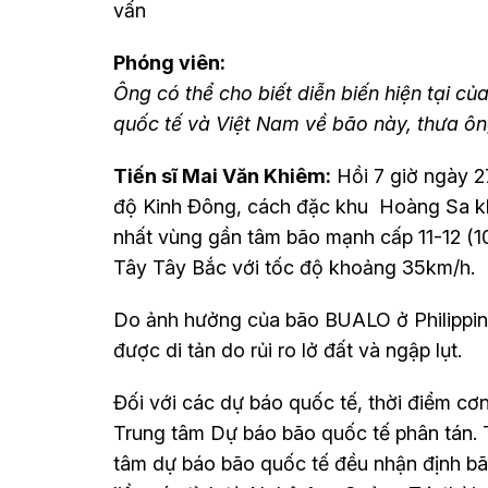
vấn
Phóng viên:
Ông có thể cho biết diễn biến hiện tại c
quốc tế và Việt Nam về bão này, thưa ô
Tiến sĩ Mai Văn Khiêm:
Hồi 7 giờ ngày 27
độ Kinh Đông, cách đặc khu Hoàng Sa 
nhất vùng gần tâm bão mạnh cấp 11-12 (1
Tây Tây Bắc với tốc độ khoảng 35km/h.
Do ảnh hưởng của bão BUALO ở Philippine
được di tản do rủi ro lở đất và ngập lụt.
Đối với các dự báo quốc tế, thời điểm c
Trung tâm Dự báo bão quốc tế phân tán. 
tâm dự báo bão quốc tế đều nhận định bão