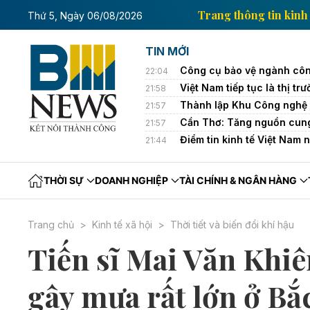
 tin kinh tế của Thông tấn xã Việt Nam
Trang thông 
Thứ 5, Ngày 06/08/2026
TIN MỚI
Công cụ bảo vệ ngành côn
22:04
Việt Nam tiếp tục là thị 
21:58
Thành lập Khu Công nghệ 
21:57
Cần Thơ: Tăng nguồn cung
21:57
Điểm tin kinh tế Việt Nam 
21:44
THỜI SỰ
DOANH NGHIỆP
TÀI CHÍNH & NGÂN HÀNG
Trang chủ
Kinh tế xã hội
Thời tiết và biến đổi khí hậu
Tiến sĩ Mai Văn Khiê
gây mưa rất lớn ở Bắ