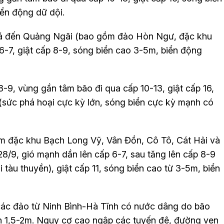
ển động dữ dội.
Hoá đến Quảng Ngãi (bao gồm đảo Hòn Ngư, đặc khu
-7, giật cấp 8-9, sóng biển cao 3-5m, biển động
8-9, vùng gần tâm bão đi qua cấp 10-13, giật cấp 16,
(sức phá hoại cực kỳ lớn, sóng biển cực kỳ mạnh có
m đặc khu Bạch Long Vỹ, Vân Đồn, Cô Tô, Cát Hải và
8/9, gió mạnh dần lên cấp 6-7, sau tăng lên cấp 8-9
 tàu thuyền), giật cấp 11, sóng biển cao từ 3-5m, biển
các đảo từ Ninh Bình-Hà Tĩnh có nước dâng do bão
n 1,5-2m. Nguy cơ cao ngập các tuyến đê, đường ven