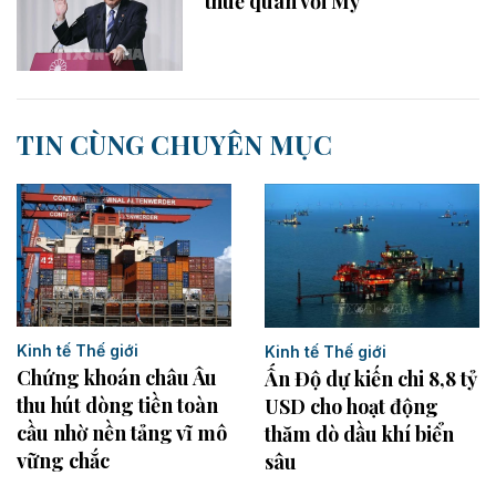
thuế quan với Mỹ
TIN CÙNG CHUYÊN MỤC
Kinh tế Thế giới
Kinh tế Thế giới
Chứng khoán châu Âu
Ấn Độ dự kiến chi 8,8 tỷ
thu hút dòng tiền toàn
USD cho hoạt động
cầu nhờ nền tảng vĩ mô
thăm dò dầu khí biển
vững chắc
sâu