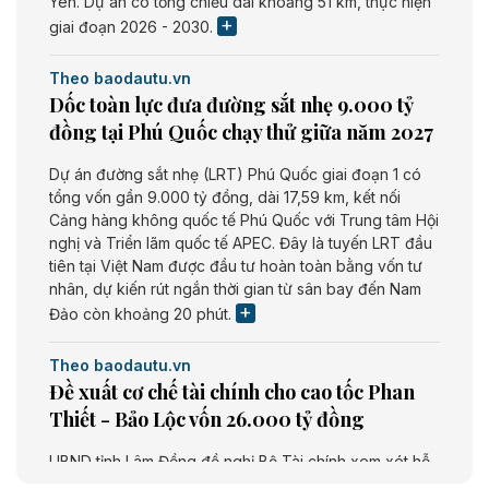
Yên. Dự án có tổng chiều dài khoảng 51 km, thực hiện
giai đoạn 2026 - 2030.
Theo baodautu.vn
Dốc toàn lực đưa đường sắt nhẹ 9.000 tỷ
đồng tại Phú Quốc chạy thử giữa năm 2027
Dự án đường sắt nhẹ (LRT) Phú Quốc giai đoạn 1 có
tổng vốn gần 9.000 tỷ đồng, dài 17,59 km, kết nối
Cảng hàng không quốc tế Phú Quốc với Trung tâm Hội
nghị và Triển lãm quốc tế APEC. Đây là tuyến LRT đầu
tiên tại Việt Nam được đầu tư hoàn toàn bằng vốn tư
nhân, dự kiến rút ngắn thời gian từ sân bay đến Nam
Đảo còn khoảng 20 phút.
Theo baodautu.vn
Đề xuất cơ chế tài chính cho cao tốc Phan
Thiết - Bảo Lộc vốn 26.000 tỷ đồng
UBND tỉnh Lâm Đồng đề nghị Bộ Tài chính xem xét hỗ
trợ khoảng 10.000 tỷ đồng từ ngân sách Trung ương