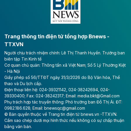
Empire City tại Thủ Thiêm
Tập đoàn Keppel (Singapore) bán toàn bộ 40% vốn
tại dự án Empire City với giá 270 triệu USD, chấm dứt
vai trò cổ đông sau hơn một thập kỷ đồng hành cùng
dự án.
Trang thông tin điện tử tổng hợp Bnews -
TTXVN
Theo vnexpress.net
Người chịu trách nhiệm chính: Lê Thị Thanh Huyền. Trưởng ban
TP HCM cho phép chuyển mục đích sử
biên tập Tin Kinh tế
dụng gần 6.500 m2 đất làm khu nghỉ
Cơ quan chủ quản: Thông tấn xã Việt Nam; Số 5 Lý Thường Kiệt
dưỡng
- Hà Nội
Giấy phép số 56/TTĐT ngày 31/3/2026 do Bộ Văn hóa, Thể
UBND TP HCM cho phép Công ty Cổ phần Thủy Tiên
thao và Du lịch cấp.
Bà Rịa - Vũng Tàu chuyển mục đích sử dụng gần
Điện thoại liên hệ: 024-39321142, 024-38242694, 024-
6.500 m2 đất tại phường Rạch Dừa để làm dự án Khu
39330400; Fax: 024-38242317; Email: media.bkt@Gmail.com
khách sạn nghỉ dưỡng Đại Dương.
Phụ trách hợp tác truyền thông: Phó trưởng ban Đỗ Thị Ái. ĐT:
0982.186.628; Email: bnewsqc@gmail.com
Theo vietnamfinance.vn
© Bản quyền thuộc về Trang tin điện tử bnews.vn -TTXVN.
Vân Hồ Cloud Community đầu tư 3.000 tỷ
Cấm sao chép dưới mọi hình thức nếu không có sự chấp thuận
bằng văn bản.
đồng làm khu đô thị ở Sơn La