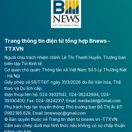
Theo baodautu.vn
VNG sớm vượt kế hoạch lợi nhuận năm
CTCP Tập đoàn VNG công bố kết quả quý II với
doanh thu tăng mạnh và lợi nhuận ròng kỷ lục, gấp 16
Trang thông tin điện tử tổng hợp Bnews -
lần cùng kỳ.
TTXVN
Theo vietnamfinance.vn
Người chịu trách nhiệm chính: Lê Thị Thanh Huyền. Trưởng ban
VinEnergo của tỷ phú Phạm Nhật Vượng
biên tập Tin Kinh tế
Cơ quan chủ quản: Thông tấn xã Việt Nam; Số 5 Lý Thường Kiệt
đăng ký đầu tư dự án điện gió 9.100 tỷ
- Hà Nội
đồng tại Quảng Trị
Giấy phép số 56/TTĐT ngày 31/3/2026 do Bộ Văn hóa, Thể
thao và Du lịch cấp.
Công ty Cổ phần Năng lượng VinEnergo là nhà đầu tư
Điện thoại liên hệ: 024-39321142, 024-38242694, 024-
duy nhất nộp hồ sơ đăng ký thực hiện Dự án Nhà máy
39330400; Fax: 024-38242317; Email: media.bkt@Gmail.com
Điện gió Halcom Hồng Đức tại Quảng Trị với tổng vốn
Phụ trách hợp tác truyền thông: Phó trưởng ban Đỗ Thị Ái. ĐT:
đầu tư hơn 9.127 tỷ đồng.
0982.186.628; Email: bnewsqc@gmail.com
© Bản quyền thuộc về Trang tin điện tử bnews.vn -TTXVN.
Cấm sao chép dưới mọi hình thức nếu không có sự chấp thuận
bằng văn bản.