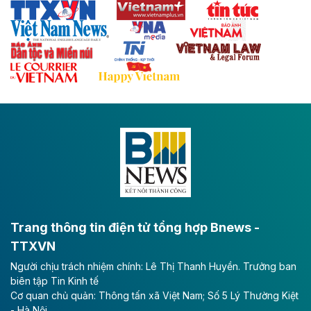
Thái Nguyên và các tỉnh trung du, miền núi phía Bắc
với hệ thống cửa khẩu quốc tế tại Lạng Sơn.
Theo baodautu.vn
Đề xuất đầu tư 11.500 tỷ đồng xây dựng cao
tốc CT.11 qua Ninh Bình
Dự án đầu tư tuyến cao tốc CT.11, đoạn Liêm Tuyền -
Đông A dài khoảng 25,1 km được kỳ vọng sẽ tạo động
lực phát triển kinh tế - xã hội khu vực phía Nam đồng
bằng sông Hồng.
Theo baodautu.vn
ACV rót gần 40 ngàn tỷ đồng vào sân bay
Long Thành
Trang thông tin điện tử tổng hợp Bnews -
TTXVN
Tổng công ty Cảng hàng không Việt Nam - CTCP
Người chịu trách nhiệm chính: Lê Thị Thanh Huyền. Trưởng ban
(ACV) vừa lập kỷ lục mới về lợi nhuận trong quý
biên tập Tin Kinh tế
II/2026.
Cơ quan chủ quản: Thông tấn xã Việt Nam; Số 5 Lý Thường Kiệt
- Hà Nội