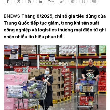
Zalo
BNEWS
Tháng 8/2025, chỉ số giá tiêu dùng của
Trung Quốc tiếp tục giảm, trong khi sản xuất
công nghiệp và logistics thương mại điện tử ghi
nhận nhiều tín hiệu phục hồi.