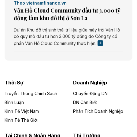
Theo vietnamfinance.vn
Vân Hồ Cloud Community đầu tư 3.000 tỷ
đồng làm khu đô thị ở Sơn La
Dự án Khu đô thị sinh thái trị liệu giữa mây trời Vân Hồ
có quy mô đầu tư hơn 3.000 tỷ đồng do Công ty cổ
phần Vân Hồ Cloud Community thực hiện.
Theo vietnamfinance.vn
Năng lượng môi trường Bắc Giang đầu tư
nhà máy điện rác 1.866 tỷ đồng
Thời Sự
Doanh Nghiệp
Dự án Nhà máy xử lý rác và phát điện Bắc Giang do
Công ty TNHH Năng lượng môi trường Bắc Giang làm
Truyền Thông Chính Sách
Chuyển Động DN
chủ đầu tư, có tổng mức đầu tư 1.866 tỷ đồng.
Bình Luận
DN Cần Biết
Kinh Tế Việt Nam
Phân Tích Doanh Nghiệp
Theo vietnamfinance.vn
Đức Long Gia Lai mở rộng ‘hệ sinh thái’
Kinh Tế Thế Giới
năng lượng với loạt dự án nghìn tỷ ở Gia
Lai
Tài Chính & Ngân Hàng
Thị Trường