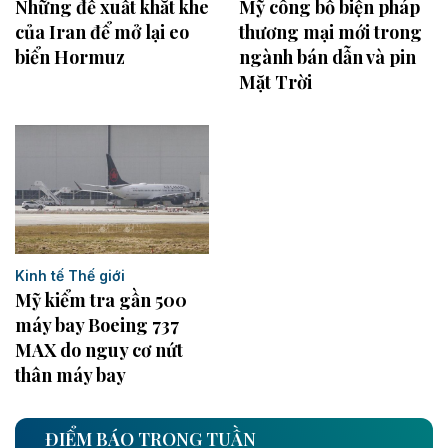
Những đề xuất khắt khe
Mỹ công bố biện pháp
của Iran để mở lại eo
thương mại mới trong
biển Hormuz
ngành bán dẫn và pin
Mặt Trời
Kinh tế Thế giới
Mỹ kiểm tra gần 500
máy bay Boeing 737
MAX do nguy cơ nứt
thân máy bay
ĐIỂM BÁO TRONG TUẦN