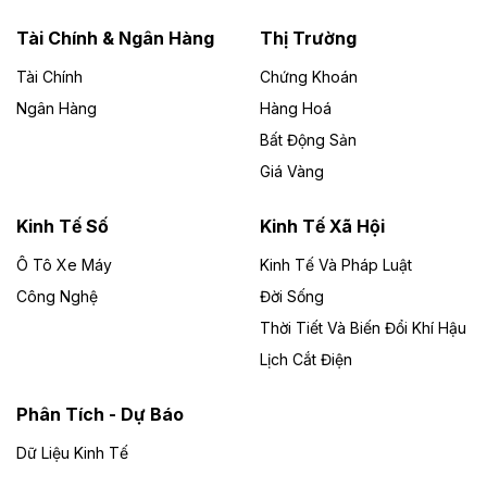
năng lượng với loạt dự án nghìn tỷ ở Gia
Lai
Tài Chính & Ngân Hàng
Thị Trường
Tài Chính
Chứng Khoán
Bốn doanh nghiệp có sự góp vốn của Công ty Cổ
phần Tập đoàn Đức Long Gia Lai (HoSE: DLG) được
Ngân Hàng
Hàng Hoá
chấp thuận đầu tư 4 dự án điện gió và điện mặt trời tại
Bất Động Sản
Gia Lai với tổng vốn hơn 4.750 tỷ đồng.
Giá Vàng
Theo vnexpress.net
Đồng Nai cho thuê gần 59 ha đất làm khu
Kinh Tế Số
Kinh Tế Xã Hội
công nghiệp ở Long Thành
Ô Tô Xe Máy
Kinh Tế Và Pháp Luật
Công Nghệ
UBND TP Đồng Nai cho Công ty Amata thuê gần 59 ha
Đời Sống
đất để đầu tư khu công nghiệp công nghệ cao Long
Thời Tiết Và Biến Đổi Khí Hậu
Thành, thời hạn đến 2065.
Lịch Cắt Điện
Theo baodautu.vn
Phân Tích - Dự Báo
Đề xuất hỗ trợ 20.000 tỷ đồng làm cao tốc
Thái Nguyên - Lạng Sơn
Dữ Liệu Kinh Tế