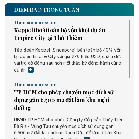
ĐIỂM BÁO TRONG TUẦN
Theo vnexpress.net
Keppel thoái toàn bộ vốn khỏi dự án
Empire City tại Thủ Thiêm
Tập đoàn Keppel (Singapore) bán toàn bộ 40% vốn
tại dự án Empire City với giá 270 triệu USD, chấm dứt
vai trò cổ đông sau hơn một thập kỷ đồng hành cùng
dự án.
Theo vnexpress.net
TP HCM cho phép chuyển mục đích sử
dụng gần 6.500 m2 đất làm khu nghỉ
dưỡng
UBND TP HCM cho phép Công ty Cổ phần Thủy Tiên
Bà Rịa - Vũng Tàu chuyển mục đích sử dụng gần
6.500 m2 đất tại phường Rạch Dừa để làm dự án Khu