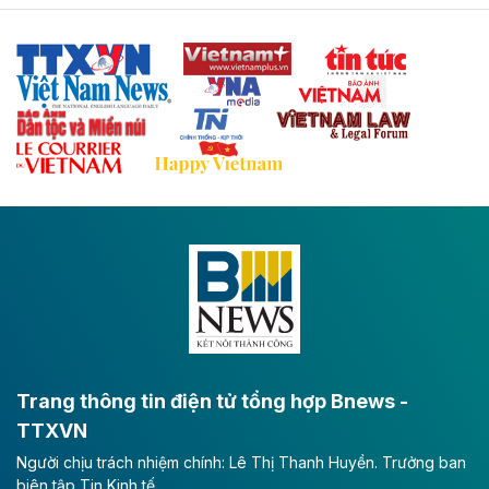
Tuyến cao tốc Thái Nguyên - Lạng Sơn khi hình thành
sẽ trở thành trục giao thông chiến lược, kết nối tỉnh
Thái Nguyên và các tỉnh trung du, miền núi phía Bắc
với hệ thống cửa khẩu quốc tế tại Lạng Sơn.
Theo baodautu.vn
Đề xuất đầu tư 11.500 tỷ đồng xây dựng cao
tốc CT.11 qua Ninh Bình
Dự án đầu tư tuyến cao tốc CT.11, đoạn Liêm Tuyền -
Đông A dài khoảng 25,1 km được kỳ vọng sẽ tạo động
lực phát triển kinh tế - xã hội khu vực phía Nam đồng
bằng sông Hồng.
Theo baodautu.vn
ACV rót gần 40 ngàn tỷ đồng vào sân bay
Long Thành
Trang thông tin điện tử tổng hợp Bnews -
TTXVN
Tổng công ty Cảng hàng không Việt Nam - CTCP
Người chịu trách nhiệm chính: Lê Thị Thanh Huyền. Trưởng ban
(ACV) vừa lập kỷ lục mới về lợi nhuận trong quý
biên tập Tin Kinh tế
II/2026.