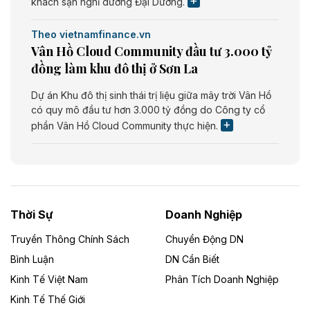
khách sạn nghỉ dưỡng Đại Dương.
Theo vietnamfinance.vn
Vân Hồ Cloud Community đầu tư 3.000 tỷ
đồng làm khu đô thị ở Sơn La
Dự án Khu đô thị sinh thái trị liệu giữa mây trời Vân Hồ
có quy mô đầu tư hơn 3.000 tỷ đồng do Công ty cổ
phần Vân Hồ Cloud Community thực hiện.
Theo vietnamfinance.vn
Năng lượng môi trường Bắc Giang đầu tư
nhà máy điện rác 1.866 tỷ đồng
Thời Sự
Doanh Nghiệp
Dự án Nhà máy xử lý rác và phát điện Bắc Giang do
Công ty TNHH Năng lượng môi trường Bắc Giang làm
Truyền Thông Chính Sách
Chuyển Động DN
chủ đầu tư, có tổng mức đầu tư 1.866 tỷ đồng.
Bình Luận
DN Cần Biết
Kinh Tế Việt Nam
Phân Tích Doanh Nghiệp
Theo vietnamfinance.vn
Đức Long Gia Lai mở rộng ‘hệ sinh thái’
Kinh Tế Thế Giới