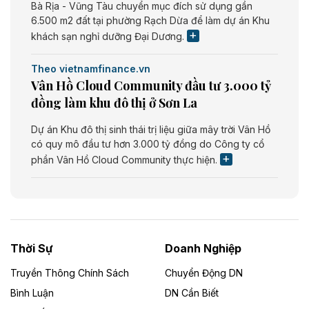
Bà Rịa - Vũng Tàu chuyển mục đích sử dụng gần
6.500 m2 đất tại phường Rạch Dừa để làm dự án Khu
khách sạn nghỉ dưỡng Đại Dương.
Theo vietnamfinance.vn
Vân Hồ Cloud Community đầu tư 3.000 tỷ
đồng làm khu đô thị ở Sơn La
Dự án Khu đô thị sinh thái trị liệu giữa mây trời Vân Hồ
có quy mô đầu tư hơn 3.000 tỷ đồng do Công ty cổ
phần Vân Hồ Cloud Community thực hiện.
Theo vietnamfinance.vn
Năng lượng môi trường Bắc Giang đầu tư
nhà máy điện rác 1.866 tỷ đồng
Thời Sự
Doanh Nghiệp
Dự án Nhà máy xử lý rác và phát điện Bắc Giang do
Công ty TNHH Năng lượng môi trường Bắc Giang làm
Truyền Thông Chính Sách
Chuyển Động DN
chủ đầu tư, có tổng mức đầu tư 1.866 tỷ đồng.
Bình Luận
DN Cần Biết