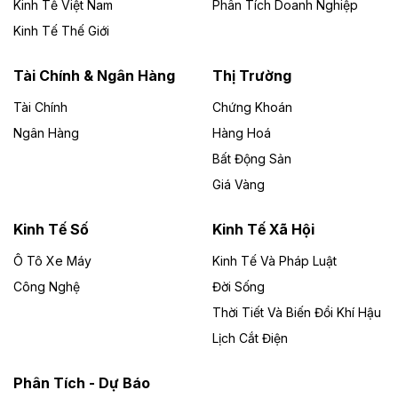
Kinh Tế Việt Nam
Phân Tích Doanh Nghiệp
Theo vietnamfinance.vn
Đức Long Gia Lai mở rộng ‘hệ sinh thái’
Kinh Tế Thế Giới
năng lượng với loạt dự án nghìn tỷ ở Gia
Lai
Tài Chính & Ngân Hàng
Thị Trường
Tài Chính
Chứng Khoán
Bốn doanh nghiệp có sự góp vốn của Công ty Cổ
phần Tập đoàn Đức Long Gia Lai (HoSE: DLG) được
Ngân Hàng
Hàng Hoá
chấp thuận đầu tư 4 dự án điện gió và điện mặt trời tại
Bất Động Sản
Gia Lai với tổng vốn hơn 4.750 tỷ đồng.
Giá Vàng
Theo vnexpress.net
Đồng Nai cho thuê gần 59 ha đất làm khu
Kinh Tế Số
Kinh Tế Xã Hội
công nghiệp ở Long Thành
Ô Tô Xe Máy
Kinh Tế Và Pháp Luật
Công Nghệ
UBND TP Đồng Nai cho Công ty Amata thuê gần 59 ha
Đời Sống
đất để đầu tư khu công nghiệp công nghệ cao Long
Thời Tiết Và Biến Đổi Khí Hậu
Thành, thời hạn đến 2065.
Lịch Cắt Điện
Theo baodautu.vn
Phân Tích - Dự Báo
Đề xuất hỗ trợ 20.000 tỷ đồng làm cao tốc