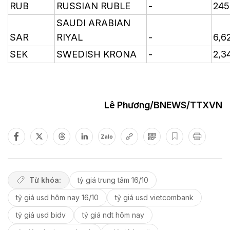
RUB
RUSSIAN RUBLE
-
245
SAUDI ARABIAN
SAR
RIYAL
-
6,6
SEK
SWEDISH KRONA
-
2,3
Lê Phương/BNEWS/TTXVN
Zalo
Từ khóa:
tỷ giá trung tâm 16/10
tỷ giá usd hôm nay 16/10
tỷ giá usd vietcombank
tỷ giá usd bidv
tỷ giá ndt hôm nay