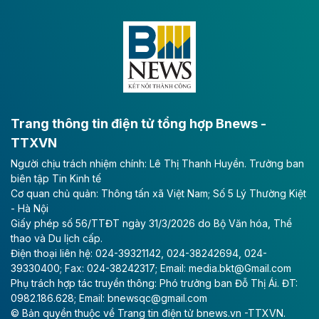
Dự án đầu tư tuyến cao tốc CT.11, đoạn Liêm Tuyền -
Đông A dài khoảng 25,1 km được kỳ vọng sẽ tạo động
lực phát triển kinh tế - xã hội khu vực phía Nam đồng
bằng sông Hồng.
Theo baodautu.vn
ACV rót gần 40 ngàn tỷ đồng vào sân bay
Long Thành
Trang thông tin điện tử tổng hợp Bnews -
TTXVN
Tổng công ty Cảng hàng không Việt Nam - CTCP
Người chịu trách nhiệm chính: Lê Thị Thanh Huyền. Trưởng ban
(ACV) vừa lập kỷ lục mới về lợi nhuận trong quý
biên tập Tin Kinh tế
II/2026.
Cơ quan chủ quản: Thông tấn xã Việt Nam; Số 5 Lý Thường Kiệt
- Hà Nội
Theo baodautu.vn
Giấy phép số 56/TTĐT ngày 31/3/2026 do Bộ Văn hóa, Thể
Vinaconex lập đỉnh doanh thu
thao và Du lịch cấp.
Điện thoại liên hệ: 024-39321142, 024-38242694, 024-
Tổng CTCP Xuất nhập khẩu và Xây dựng Việt Nam
39330400; Fax: 024-38242317; Email: media.bkt@Gmail.com
(Vinaconex) đã khép lại nửa đầu năm với doanh thu
Phụ trách hợp tác truyền thông: Phó trưởng ban Đỗ Thị Ái. ĐT:
thuần gần 7.268 tỷ đồng, tăng 4% so với cùng kỳ và
0982.186.628; Email: bnewsqc@gmail.com
cũng là mức cao nhất lịch sử hoạt động của doanh
© Bản quyền thuộc về Trang tin điện tử bnews.vn -TTXVN.