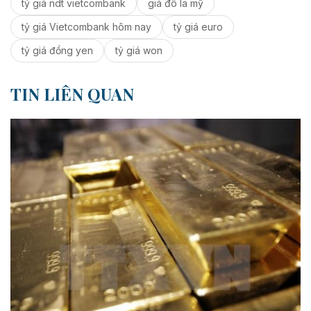
tỷ giá ndt vietcombank
giá đô la mỹ
tỷ giá Vietcombank hôm nay
tỷ giá euro
tỷ giá đồng yen
tỷ giá won
TIN LIÊN QUAN