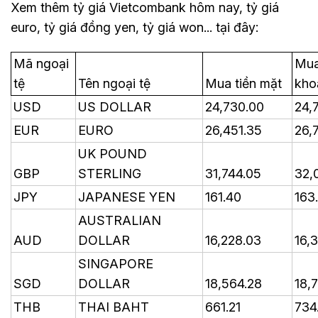
Xem thêm tỷ giá Vietcombank hôm nay, tỷ giá
euro, tỷ giá đồng yen, tỷ giá won... tại đây:
Mã ngoại
Mua
tệ
Tên ngoại tệ
Mua tiền mặt
kho
USD
US DOLLAR
24,730.00
24,
EUR
EURO
26,451.35
26,
UK POUND
GBP
STERLING
31,744.05
32,
JPY
JAPANESE YEN
161.40
163
AUSTRALIAN
AUD
DOLLAR
16,228.03
16,
SINGAPORE
SGD
DOLLAR
18,564.28
18,
THB
THAI BAHT
661.21
734