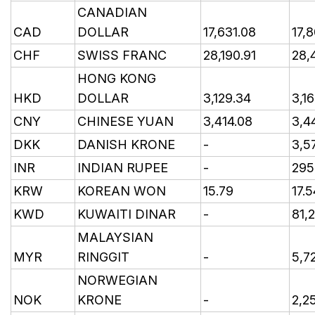
CANADIAN
CAD
DOLLAR
17,631.08
17,8
CHF
SWISS FRANC
28,190.91
28,
HONG KONG
HKD
DOLLAR
3,129.34
3,1
CNY
CHINESE YUAN
3,414.08
3,4
DKK
DANISH KRONE
-
3,5
INR
INDIAN RUPEE
-
295
KRW
KOREAN WON
15.79
17.5
KWD
KUWAITI DINAR
-
81,
MALAYSIAN
MYR
RINGGIT
-
5,7
NORWEGIAN
NOK
KRONE
-
2,2