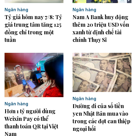
Ngân hàng
Ngân hàng
Tỷ giá hôm nay 7/8: Tỷ
Nam A Bank huy động
giá trung tâm tăng 125
thêm 20 triệu USD vốn
đồng chỉ trong một
xanh từ định chế tài
tuần
chính Thụy Sĩ
Ngân hàng
Ngân hàng
Đường đi của số tiền
Hơn 1 tỷ người dùng
yen Nhật Bản mua vào
Weixin Pay có thể
trong các đợt can thiệp
thanh toán QR tại Việt
ngoại hối
Nam