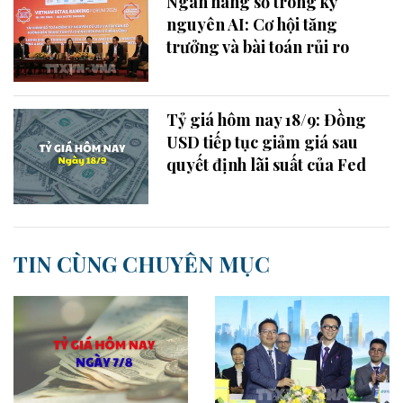
Ngân hàng số trong kỷ
nguyên AI: Cơ hội tăng
trưởng và bài toán rủi ro
Tỷ giá hôm nay 18/9: Đồng
USD tiếp tục giảm giá sau
quyết định lãi suất của Fed
TIN CÙNG CHUYÊN MỤC