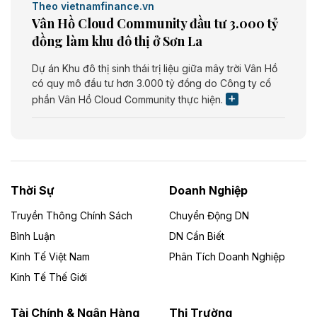
Theo vietnamfinance.vn
Vân Hồ Cloud Community đầu tư 3.000 tỷ
đồng làm khu đô thị ở Sơn La
Dự án Khu đô thị sinh thái trị liệu giữa mây trời Vân Hồ
có quy mô đầu tư hơn 3.000 tỷ đồng do Công ty cổ
phần Vân Hồ Cloud Community thực hiện.
Theo vietnamfinance.vn
Năng lượng môi trường Bắc Giang đầu tư
nhà máy điện rác 1.866 tỷ đồng
Thời Sự
Doanh Nghiệp
Dự án Nhà máy xử lý rác và phát điện Bắc Giang do
Công ty TNHH Năng lượng môi trường Bắc Giang làm
Truyền Thông Chính Sách
Chuyển Động DN
chủ đầu tư, có tổng mức đầu tư 1.866 tỷ đồng.
Bình Luận
DN Cần Biết
Kinh Tế Việt Nam
Phân Tích Doanh Nghiệp
Theo vietnamfinance.vn
Đức Long Gia Lai mở rộng ‘hệ sinh thái’
Kinh Tế Thế Giới
năng lượng với loạt dự án nghìn tỷ ở Gia
Lai
Tài Chính & Ngân Hàng
Thị Trường