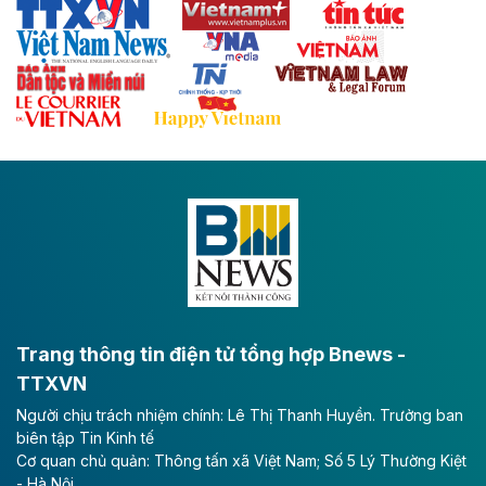
Thái Nguyên và các tỉnh trung du, miền núi phía Bắc
với hệ thống cửa khẩu quốc tế tại Lạng Sơn.
Theo baodautu.vn
Đề xuất đầu tư 11.500 tỷ đồng xây dựng cao
tốc CT.11 qua Ninh Bình
Dự án đầu tư tuyến cao tốc CT.11, đoạn Liêm Tuyền -
Đông A dài khoảng 25,1 km được kỳ vọng sẽ tạo động
lực phát triển kinh tế - xã hội khu vực phía Nam đồng
bằng sông Hồng.
Theo baodautu.vn
ACV rót gần 40 ngàn tỷ đồng vào sân bay
Long Thành
Trang thông tin điện tử tổng hợp Bnews -
TTXVN
Tổng công ty Cảng hàng không Việt Nam - CTCP
Người chịu trách nhiệm chính: Lê Thị Thanh Huyền. Trưởng ban
(ACV) vừa lập kỷ lục mới về lợi nhuận trong quý
biên tập Tin Kinh tế
II/2026.
Cơ quan chủ quản: Thông tấn xã Việt Nam; Số 5 Lý Thường Kiệt
- Hà Nội