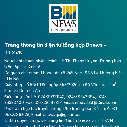
Đông A dài khoảng 25,1 km được kỳ vọng sẽ tạo động
lực phát triển kinh tế - xã hội khu vực phía Nam đồng
bằng sông Hồng.
Theo baodautu.vn
ACV rót gần 40 ngàn tỷ đồng vào sân bay
Long Thành
Trang thông tin điện tử tổng hợp Bnews -
TTXVN
Tổng công ty Cảng hàng không Việt Nam - CTCP
Người chịu trách nhiệm chính: Lê Thị Thanh Huyền. Trưởng ban
(ACV) vừa lập kỷ lục mới về lợi nhuận trong quý
biên tập Tin Kinh tế
II/2026.
Cơ quan chủ quản: Thông tấn xã Việt Nam; Số 5 Lý Thường Kiệt
- Hà Nội
Theo baodautu.vn
Giấy phép số 56/TTĐT ngày 31/3/2026 do Bộ Văn hóa, Thể
Vinaconex lập đỉnh doanh thu
thao và Du lịch cấp.
Điện thoại liên hệ: 024-39321142, 024-38242694, 024-
Tổng CTCP Xuất nhập khẩu và Xây dựng Việt Nam
39330400; Fax: 024-38242317; Email: media.bkt@Gmail.com
(Vinaconex) đã khép lại nửa đầu năm với doanh thu
Phụ trách hợp tác truyền thông: Phó trưởng ban Đỗ Thị Ái. ĐT:
thuần gần 7.268 tỷ đồng, tăng 4% so với cùng kỳ và
0982.186.628; Email: bnewsqc@gmail.com
cũng là mức cao nhất lịch sử hoạt động của doanh
© Bản quyền thuộc về Trang tin điện tử bnews.vn -TTXVN.
nghiệp.
Cấm sao chép dưới mọi hình thức nếu không có sự chấp thuận