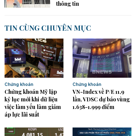
thông tin
TIN CÙNG CHUYÊN MỤC
Chứng khoán
Chứng khoán
Chứng khoán Mỹ lập
VN-Index về P/E 11,9
kỷ lục mới khi dữ liệu
lần, VDSC dự báo vùng
việc làm yếu làm giảm
1.638-1.999 điểm
áp lực lãi suất