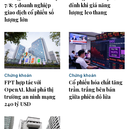
7/8: 5 doanh nghiệp
đỉnh khi giá năng
giao dịch cổ phiếu số
lượng leo thang
lượng lớn
Chứng khoán
Chứng khoán
FPT hợp tác với
Cổ phiếu hóa chất tăng
OpenAI, khai phá thị
trần, trắng bên bán
trường an ninh mạng
giữa phiên đỏ lửa
240 tỷ USD