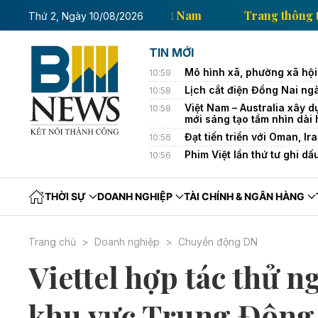
Trang thông tin kinh tế của Thông tấn xã Việt Nam
Thứ 2, Ngày 10/08/2026
TIN MỚI
Mô hình xã, phường xã hội
10:59
Lịch cắt điện Đồng Nai ngà
10:58
Việt Nam – Australia xây d
10:58
mới sáng tạo tầm nhìn dài
Đạt tiến triển với Oman, Ir
10:56
Phim Việt lần thứ tư ghi d
10:56
THỜI SỰ
DOANH NGHIỆP
TÀI CHÍNH & NGÂN HÀNG
Trang chủ
Doanh nghiệp
Chuyển động DN
Viettel hợp tác thử n
khu vực Trung Đông