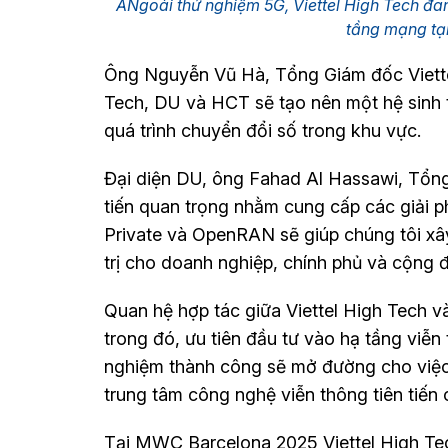
ẢNgoài thử nghiệm 5G, Viettel High Tech đa
tầng mạng tạ
Ông Nguyễn Vũ Hà, Tổng Giám đốc Viettel
Tech, DU và HCT sẽ tạo nên một hệ sinh 
quá trình chuyển đổi số trong khu vực.
Đại diện DU, ông Fahad Al Hassawi, Tổn
tiến quan trọng nhằm cung cấp các giải ph
Private và OpenRAN sẽ giúp chúng tôi xây
trị cho doanh nghiệp, chính phủ và cộng 
Quan hệ hợp tác giữa Viettel High Tech v
trong đó, ưu tiên đầu tư vào hạ tầng viễn
nghiệm thành công sẽ mở đường cho việc 
trung tâm công nghệ viễn thông tiên tiến c
Tại MWC Barcelona 2025 Viettel High Tec