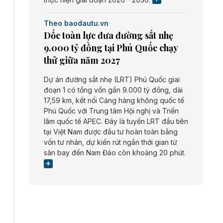
Theo baodautu.vn
Dốc toàn lực đưa đường sắt nhẹ
9.000 tỷ đồng tại Phú Quốc chạy
thử giữa năm 2027
Dự án đường sắt nhẹ (LRT) Phú Quốc giai
đoạn 1 có tổng vốn gần 9.000 tỷ đồng, dài
17,59 km, kết nối Cảng hàng không quốc tế
Phú Quốc với Trung tâm Hội nghị và Triển
lãm quốc tế APEC. Đây là tuyến LRT đầu tiên
tại Việt Nam được đầu tư hoàn toàn bằng
vốn tư nhân, dự kiến rút ngắn thời gian từ
sân bay đến Nam Đảo còn khoảng 20 phút.
Theo baodautu.vn
Đề xuất cơ chế tài chính cho cao tốc
Phan Thiết - Bảo Lộc vốn 26.000 tỷ