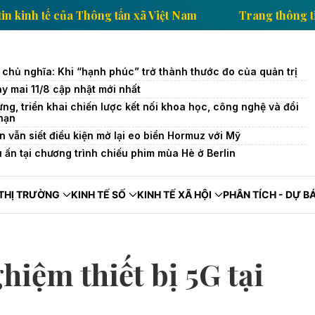
Trang thông tin kinh tế của Thông tấn xã Việt Nam
 chủ nghĩa: Khi “hạnh phúc” trở thành thước đo của quản trị
y mai 11/8 cập nhật mới nhất
ựng, triển khai chiến lược kết nối khoa học, công nghệ và đổi
 hạn
an vẫn siết điều kiện mở lại eo biển Hormuz với Mỹ
ấu ấn tại chương trình chiếu phim mùa Hè ở Berlin
THỊ TRƯỜNG
KINH TẾ SỐ
KINH TẾ XÃ HỘI
PHÂN TÍCH - DỰ B
ghiệm thiết bị 5G tại