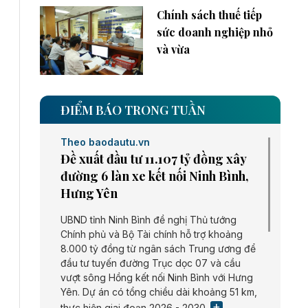
Chính sách thuế tiếp
sức doanh nghiệp nhỏ
và vừa
ĐIỂM BÁO TRONG TUẦN
Theo baodautu.vn
Đề xuất đầu tư 11.107 tỷ đồng xây
đường 6 làn xe kết nối Ninh Bình,
Hưng Yên
UBND tỉnh Ninh Bình đề nghị Thủ tướng
Chính phủ và Bộ Tài chính hỗ trợ khoảng
8.000 tỷ đồng từ ngân sách Trung ương để
đầu tư tuyến đường Trục dọc 07 và cầu
vượt sông Hồng kết nối Ninh Bình với Hưng
Yên. Dự án có tổng chiều dài khoảng 51 km,
thực hiện giai đoạn 2026 - 2030.