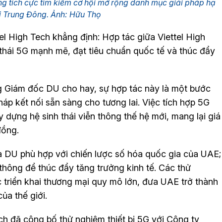
ng tích cực tìm kiếm cơ hội mở rộng danh mục giải pháp hạ
i Trung Đông. Ảnh: Hữu Thọ
 High Tech khẳng định: Hợp tác giữa Viettel High
thái 5G mạnh mẽ, đạt tiêu chuẩn quốc tế và thúc đẩy
g Giám đốc DU cho hay, sự hợp tác này là một bước
áp kết nối sẵn sàng cho tương lai. Việc tích hợp 5G
 dựng hệ sinh thái viễn thông thế hệ mới, mang lại giá
đồng.
à DU phù hợp với chiến lược số hóa quốc gia của UAE;
 thông để thúc đẩy tăng trưởng kinh tế. Các thử
triển khai thương mại quy mô lớn, đưa UAE trở thành
ủa thế giới.
h đã công bố thử nghiệm thiết bị 5G với Công ty