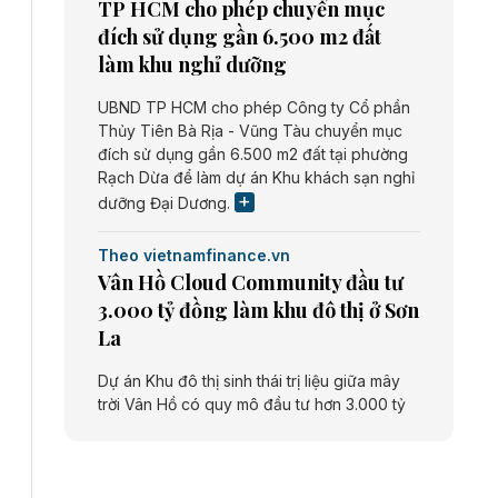
TP HCM cho phép chuyển mục
đích sử dụng gần 6.500 m2 đất
làm khu nghỉ dưỡng
UBND TP HCM cho phép Công ty Cổ phần
Thủy Tiên Bà Rịa - Vũng Tàu chuyển mục
đích sử dụng gần 6.500 m2 đất tại phường
Rạch Dừa để làm dự án Khu khách sạn nghỉ
dưỡng Đại Dương.
Theo vietnamfinance.vn
Vân Hồ Cloud Community đầu tư
3.000 tỷ đồng làm khu đô thị ở Sơn
La
Dự án Khu đô thị sinh thái trị liệu giữa mây
trời Vân Hồ có quy mô đầu tư hơn 3.000 tỷ
đồng do Công ty cổ phần Vân Hồ Cloud
Community thực hiện.