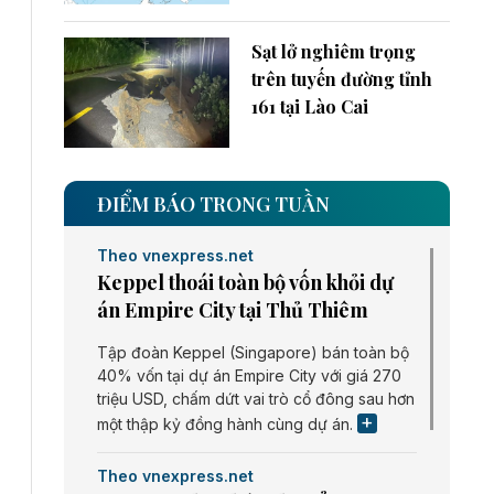
Sạt lở nghiêm trọng
trên tuyến đường tỉnh
161 tại Lào Cai
ĐIỂM BÁO TRONG TUẦN
Theo vnexpress.net
Keppel thoái toàn bộ vốn khỏi dự
án Empire City tại Thủ Thiêm
Tập đoàn Keppel (Singapore) bán toàn bộ
40% vốn tại dự án Empire City với giá 270
triệu USD, chấm dứt vai trò cổ đông sau hơn
một thập kỷ đồng hành cùng dự án.
Theo vnexpress.net