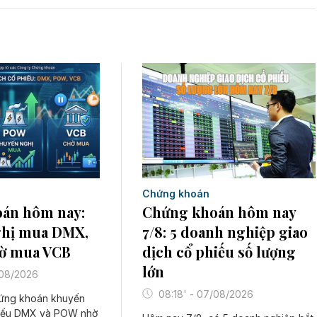
Chứng khoán
Chứng khoán hôm nay
án hôm nay:
7/8: 5 doanh nghiệp giao
hị mua DMX,
dịch cổ phiếu số lượng
ờ mua VCB
lớn
/08/2026
08:18' - 07/08/2026
hứng khoán khuyến
hiếu DMX và POW nhờ