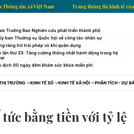
inh tế của Thông tấn xã Việt Nam
Trang thông tin ki
àm Trưởng Ban Nghiên cứu phát triển thành phố
 Ủy ban Thường vụ Quốc hội về công tác nhân sự
ng tàng trữ trái phép vũ khí quân dụng
o lần thứ 33: Tăng cường thống nhất hành động trong hệ
oại
n dịch 90 ngày đêm khám sức khỏe miễn phí
THỊ TRƯỜNG
KINH TẾ SỐ
KINH TẾ XÃ HỘI
PHÂN TÍCH - DỰ B
ức bằng tiền với tỷ lệ