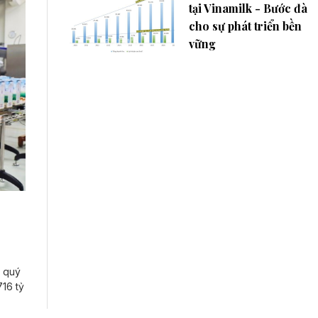
tại Vinamilk - Bước đà
cho sự phát triển bền
vững
h quý
716 tỷ