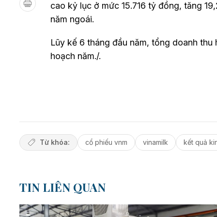
cao kỷ lục ở mức 15.716 tỷ đồng, tăng 19
năm ngoái.
Lũy kế 6 tháng đầu năm, tổng doanh thu 
hoạch năm./.
Từ khóa:
cổ phiếu vnm
vinamilk
kết quả k
TIN LIÊN QUAN