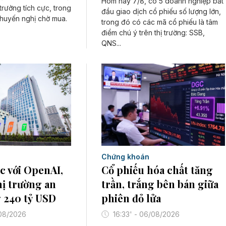
Hôm nay 7/8, có 5 doanh nghiệp bắt
trưởng tích cực, trong
đầu giao dịch cổ phiếu số lượng lớn,
huyến nghị chờ mua.
trong đó có các mã cổ phiếu là tâm
điểm chú ý trên thị trường: SSB,
QNS...
Chứng khoán
c với OpenAI,
Cổ phiếu hóa chất tăng
hị trường an
trần, trắng bên bán giữa
 240 tỷ USD
phiên đỏ lửa
/08/2026
16:33' - 06/08/2026