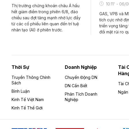
10:11' - 06/
Thị trường chứng khoán châu Á hầu
hết giảm điểm trong phiên 6/8, đảo
GAS, VPB và M
chiều sau đợt tăng mạnh nhờ lực đẩy
tích cực nhờ đị
từ các cổ phiếu liên quan đến trí tuệ
triển vọng tăng
nhân tạo (AI) ở phiên trước.
đối mặt rủi ro q
Thời Sự
Doanh Nghiệp
Tài 
Hàn
Truyền Thông Chính
Chuyển Động DN
Sách
Tài C
DN Cần Biết
Bình Luận
Ngân
Phân Tích Doanh
Kinh Tế Việt Nam
Nghiệp
Kinh Tế Thế Giới