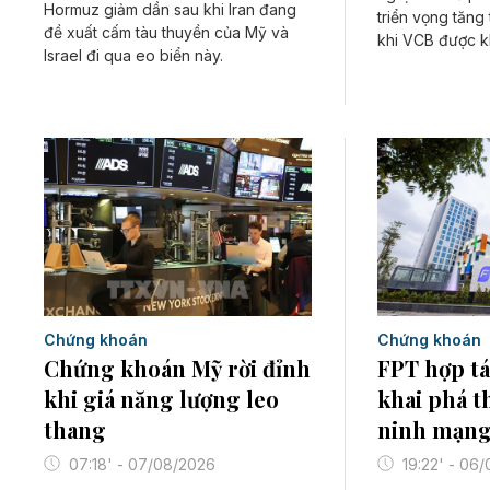
Hormuz giảm dần sau khi Iran đang
triển vọng tăng 
đề xuất cấm tàu thuyền của Mỹ và
khi VCB được k
Israel đi qua eo biển này.
Chứng khoán
Chứng khoán
Chứng khoán Mỹ rời đỉnh
FPT hợp tá
khi giá năng lượng leo
khai phá t
thang
ninh mạng
07:18' - 07/08/2026
19:22' - 06