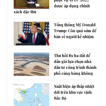
được áp dụng chính
sách đặc thù
Tổng thống Mỹ Donald
Trump: Còn quá sớm để
bàn về người kế nhiệm
Thu hồi 89 ha đất để
đấu giá lựa chọn nhà
đầu tư công trình thành
phố cảng hàng không
Xuất hiện áp thấp nhiệt
đới trên khu vực vịnh
Bắc Bộ