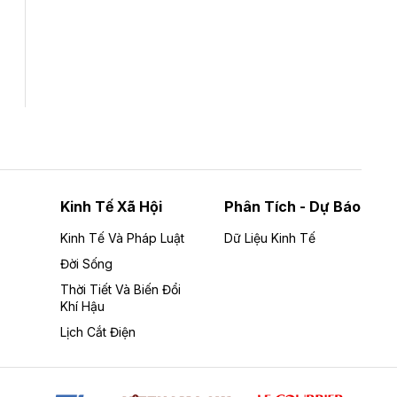
Vinaconex lập đỉnh doanh thu
Tổng CTCP Xuất nhập khẩu và Xây dựng
Việt Nam (Vinaconex) đã khép lại nửa đầu
năm với doanh thu thuần gần 7.268 tỷ đồng,
tăng 4% so với cùng kỳ và cũng là mức cao
nhất lịch sử hoạt động của doanh nghiệp.
Kinh Tế Xã Hội
Phân Tích - Dự Báo
Kinh Tế Và Pháp Luật
Dữ Liệu Kinh Tế
Đời Sống
Thời Tiết Và Biến Đổi
Khí Hậu
Lịch Cắt Điện