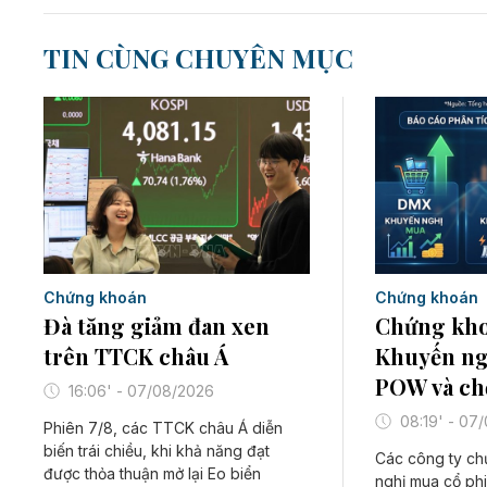
TIN CÙNG CHUYÊN MỤC
Chứng khoán
Chứng khoán
Đà tăng giảm đan xen
Chứng kho
trên TTCK châu Á
Khuyến ng
POW và ch
16:06' - 07/08/2026
08:19' - 07
Phiên 7/8, các TTCK châu Á diễn
biến trái chiều, khi khả năng đạt
Các công ty c
được thỏa thuận mở lại Eo biển
nghị mua cổ p