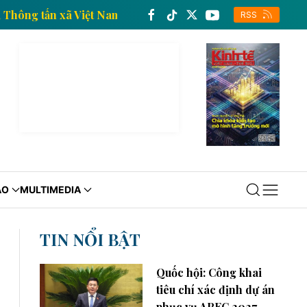
nh tế của Thông tấn xã Việt Nam
Trang thông tin ki
RSS
ÁO
MULTIMEDIA
TIN NỔI BẬT
Quốc hội: Công khai
tiêu chí xác định dự án
phục vụ APEC 2027