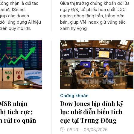
ông nhận là đối tác
Giữa thị trường chứng khoán đỏ lửa
penAI (Select
ngày 6/8, cổ phiếu hóa chất DGC
giúp các doanh
ngược dòng tăng trần, trắng bên
ổi, ứng dụng AI hiệu
bán, giúp VN-Index giữ vững sắc
trên quy mô lớn.
xanh hy vọng.
Chứng khoán
 MSB nhận
Dow Jones lập đỉnh kỷ
ị tích cực;
lục nhờ diễn biến tích
n rủi ro quản
cực tại Trung Đông
06:23' - 06/08/2026