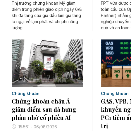
Thị trường chứng khoán Mỹ giảm
FPT vừa được c
điểm trong phiên giao dịch ngày 6/8
toàn cầu của O
khi đà tăng của giá dầu làm gia tăng
Partner) nhằm 
lo ngại về lạm phát và chi phí năng
nghiệp chuyển đ
lượng.
quả và an toàn 
Chứng khoán
Chứng khoán
Chứng khoán châu Á
GAS, VPB,
giảm điểm sau đà hưng
khuyến ngh
phấn nhờ cổ phiếu AI
PC1 tiềm ẩ
trị
15:56' - 06/08/2026