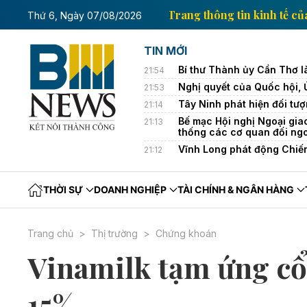
inh tế của Thông tấn xã Việt Nam
Trang thông tin k
Thứ 6, Ngày 07/08/2026
TIN MỚI
Bí thư Thành ủy Cần Thơ l
21:54
Nghị quyết của Quốc hội,
21:53
Tây Ninh phát hiện đối tượ
21:14
Bế mạc Hội nghị Ngoại gia
21:13
thống các cơ quan đối ng
Vĩnh Long phát động Chiế
21:12
THỜI SỰ
DOANH NGHIỆP
TÀI CHÍNH & NGÂN HÀNG
Trang chủ
Thị trường
Chứng khoán
Vinamilk tạm ứng cổ t
15%