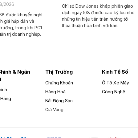
08/2026
Chỉ số Dow Jones khép phiên giao
dịch ngày 5/8 ở mức cao kỷ lục nhờ
SB được khuyến nghị
những tín hiệu tiến triển hướng tới
nh giá hấp dẫn và
thỏa thuận hòa bình với Iran.
 trưởng, trong khi PC1
uản trị doanh nghiệp.
Chính & Ngân
Thị Trường
Kinh Tế Số
g
Chứng Khoán
Ô Tô Xe Máy
hính
Hàng Hoá
Công Nghệ
 Hàng
Bất Động Sản
Giá Vàng