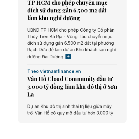
TP HCM cho phép chuyển mục
đích sử dụng gần 6.500 m2 đất
làm khu nghỉ dưỡng
UBND TP HCM cho phép Công ty Cổ phần
Thủy Tiên Bà Rịa - Vũng Tàu chuyển mục
đích sử dụng gần 6.500 m2 đất tại phường
Rạch Dừa để làm dự án Khu khách sạn nghỉ
dưỡng Đại Dương.
Theo vietnamfinance.vn
Vân Hồ Cloud Community đầu tư
3.000 tỷ đồng làm khu đô thị ở Sơn
La
Dự án Khu đô thị sinh thái trị liệu giữa mây
trời Vân Hồ có quy mô đầu tư hơn 3.000 tỷ
đồng do Công ty cổ phần Vân Hồ Cloud
Community thực hiện.