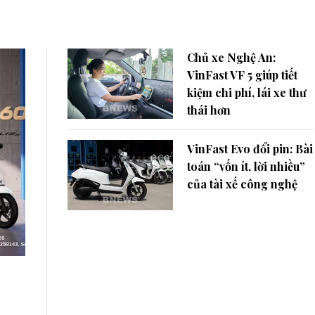
Chủ xe Nghệ An:
VinFast VF 5 giúp tiết
kiệm chi phí, lái xe thư
thái hơn
VinFast Evo đổi pin: Bài
toán “vốn ít, lời nhiều”
của tài xế công nghệ