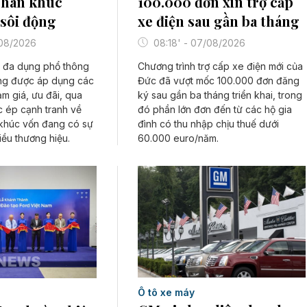
100.000 đơn xin trợ cấp
phân khúc
xe điện sau gần ba tháng
sôi động
08:18' - 07/08/2026
/08/2026
Chương trình trợ cấp xe điện mới của
 đa dụng phổ thông
Đức đã vượt mốc 100.000 đơn đăng
ang được áp dụng các
ký sau gần ba tháng triển khai, trong
ảm giá, ưu đãi, qua
đó phần lớn đơn đến từ các hộ gia
c ép cạnh tranh về
đình có thu nhập chịu thuế dưới
 khúc vốn đang có sự
60.000 euro/năm.
ều thương hiệu.
Ô tô xe máy