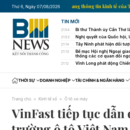
nh tế của Thông tấn xã Việt Nam
Trang thông tin ki
Thứ 6, Ngày 07/08/2026
TIN MỚI
Bí thư Thành ủy Cần Thơ l
21:54
Nghị quyết của Quốc hội,
21:53
Tây Ninh phát hiện đối tượ
21:14
Bế mạc Hội nghị Ngoại gia
21:13
thống các cơ quan đối ng
Vĩnh Long phát động Chiế
21:12
THỜI SỰ
DOANH NGHIỆP
TÀI CHÍNH & NGÂN HÀNG
Trang chủ
Kinh tế số
Ô tô xe máy
VinFast tiếp tục dẫn
trường ô tô Việt Nam 