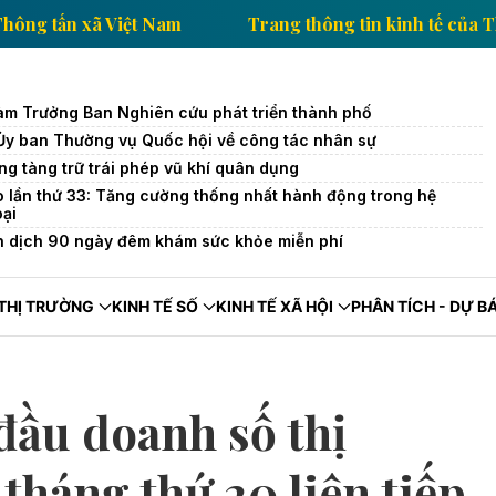
nh tế của Thông tấn xã Việt Nam
Trang thông tin kin
àm Trưởng Ban Nghiên cứu phát triển thành phố
 Ủy ban Thường vụ Quốc hội về công tác nhân sự
ng tàng trữ trái phép vũ khí quân dụng
o lần thứ 33: Tăng cường thống nhất hành động trong hệ
oại
n dịch 90 ngày đêm khám sức khỏe miễn phí
THỊ TRƯỜNG
KINH TẾ SỐ
KINH TẾ XÃ HỘI
PHÂN TÍCH - DỰ B
 đầu doanh số thị
tháng thứ 20 liên tiếp