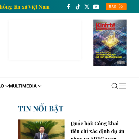
h tế của Thông tấn xã Việt Nam
Trang thông tin kin
RSS
ÁO
MULTIMEDIA
TIN NỔI BẬT
Quốc hội: Công khai
tiêu chí xác định dự án
phục vụ APEC 2027