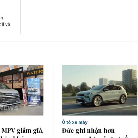
ên
II và
Ô tô xe máy
Đức ghi nhận hơn
 MPV giảm giá,