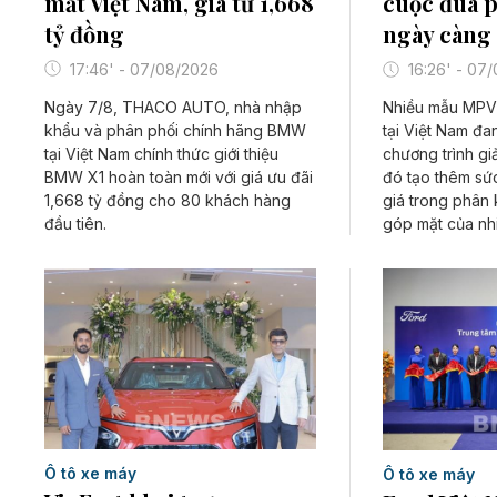
mắt Việt Nam, giá từ 1,668
cuộc đua 
tỷ đồng
ngày càng 
17:46' - 07/08/2026
16:26' - 07
Ngày 7/8, THACO AUTO, nhà nhập
Nhiều mẫu MPV
khẩu và phân phối chính hãng BMW
tại Việt Nam đ
tại Việt Nam chính thức giới thiệu
chương trình gi
BMW X1 hoàn toàn mới với giá ưu đãi
đó tạo thêm sứ
1,668 tỷ đồng cho 80 khách hàng
giá trong phân
đầu tiên.
góp mặt của nhi
Ô tô xe máy
Ô tô xe máy