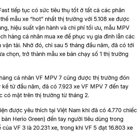
st tiếp tục có sức tiêu thụ tốt ở tất cả các phân
thế mẫu xe “hot” nhất thị trường với 5.108 xe được
ng, hiệu suất vận hành và chi phí tối ưu, mẫu MPV
ách hàng cá nhân mua xe để phục vụ gia đình lẫn các
 vận tải. Nhờ đó, chỉ sau 5 tháng đầu năm, đã có tới
 chọn, trở thành mẫu xe bán chạy số 1 thị trường
hàng cá nhân VF MPV 7 cũng được thị trường đón
ũy kế từ đầu năm, đã có 7.923 xe VF MPV 7 đến tay
có mặt trên thị trường từ tháng 2.
iện được yêu thích tại Việt Nam khi đã có 4.770 chiếc
bản Herio Green) đến tay người tiêu dùng trong
 của VF 3 là 20.231 xe, trong khi VF 5 đạt 16.803 xe