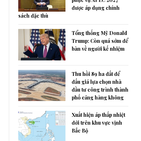
được áp dụng chính
sách đặc thù
Tổng thống Mỹ Donald
Trump: Còn quá sớm để
bàn về người kế nhiệm
Thu hồi 89 ha đất để
đấu giá lựa chọn nhà
đầu tư công trình thành
phố cảng hàng không
Xuất hiện áp thấp nhiệt
đới trên khu vực vịnh
Bắc Bộ