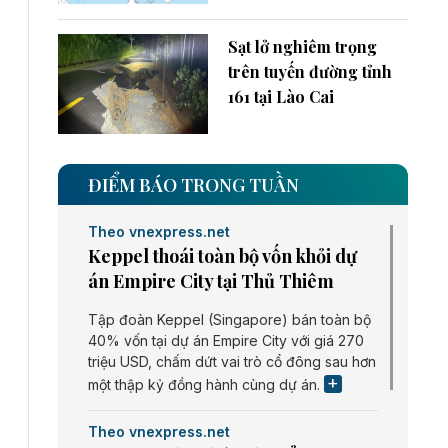
Sạt lở nghiêm trọng
trên tuyến đường tỉnh
161 tại Lào Cai
ĐIỂM BÁO TRONG TUẦN
Theo vnexpress.net
Keppel thoái toàn bộ vốn khỏi dự
án Empire City tại Thủ Thiêm
Tập đoàn Keppel (Singapore) bán toàn bộ
40% vốn tại dự án Empire City với giá 270
triệu USD, chấm dứt vai trò cổ đông sau hơn
một thập kỷ đồng hành cùng dự án.
Theo vnexpress.net