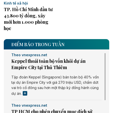
Kinh tế xã hội
TP. Hồ Chí Minh đầu tư
43.800 tỷ đồng, xây
mới hơn 1.000 phòng
học
ĐIỂM BÁO TRONG TUẦN
Theo vnexpress.net
Keppel thoái toàn bộ vốn khỏi dự án
Empire City tại Thủ Thiêm
Tập đoàn Keppel (Singapore) bán toàn bộ 40% vốn
tại dự án Empire City với giá 270 triệu USD, chấm dứt
vai trò cổ đông sau hơn một thập kỷ đồng hành cùng
dự án.
Theo vnexpress.net
TP HCM cho phép chuyển mục đích sử