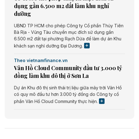
dụng gần 6.500 m2 đất làm khu nghỉ
dưỡng
UBND TP HCM cho phép Công ty Cổ phần Thủy Tiên
Bà Rịa - Vũng Tàu chuyển mục đích sử dụng gần
6.500 m2 đất tại phường Rạch Dừa để làm dự án Khu
khách sạn nghỉ dưỡng Đại Dương.
Theo vietnamfinance.vn
Vân Hồ Cloud Community đầu tư 3.000 tỷ
đồng làm khu đô thị ở Sơn La
Dự án Khu đô thị sinh thái trị liệu giữa mây trời Vân Hồ
có quy mô đầu tư hơn 3.000 tỷ đồng do Công ty cổ
phần Vân Hồ Cloud Community thực hiện.
Theo vietnamfinance.vn
Năng lượng môi trường Bắc Giang đầu tư
nhà máy điện rác 1.866 tỷ đồng