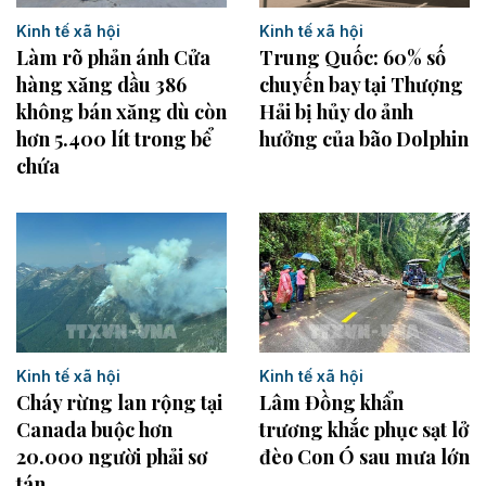
Kinh tế xã hội
Kinh tế xã hội
Làm rõ phản ánh Cửa
Trung Quốc: 60% số
hàng xăng dầu 386
chuyến bay tại Thượng
không bán xăng dù còn
Hải bị hủy do ảnh
hơn 5.400 lít trong bể
hưởng của bão Dolphin
chứa
Kinh tế xã hội
Kinh tế xã hội
Cháy rừng lan rộng tại
Lâm Đồng khẩn
Canada buộc hơn
trương khắc phục sạt lở
20.000 người phải sơ
đèo Con Ó sau mưa lớn
tán