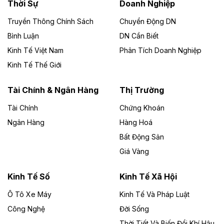
Thời Sự
Doanh Nghiệp
Dự án Nhà máy xử lý rác và phát điện Bắc Giang do
Công ty TNHH Năng lượng môi trường Bắc Giang làm
Truyền Thông Chính Sách
Chuyển Động DN
chủ đầu tư, có tổng mức đầu tư 1.866 tỷ đồng.
Bình Luận
DN Cần Biết
Kinh Tế Việt Nam
Phân Tích Doanh Nghiệp
Theo vietnamfinance.vn
Đức Long Gia Lai mở rộng ‘hệ sinh thái’
Kinh Tế Thế Giới
năng lượng với loạt dự án nghìn tỷ ở Gia
Lai
Tài Chính & Ngân Hàng
Thị Trường
Tài Chính
Chứng Khoán
Bốn doanh nghiệp có sự góp vốn của Công ty Cổ
phần Tập đoàn Đức Long Gia Lai (HoSE: DLG) được
Ngân Hàng
Hàng Hoá
chấp thuận đầu tư 4 dự án điện gió và điện mặt trời tại
Bất Động Sản
Gia Lai với tổng vốn hơn 4.750 tỷ đồng.
Giá Vàng
Theo vnexpress.net
Đồng Nai cho thuê gần 59 ha đất làm khu
Kinh Tế Số
Kinh Tế Xã Hội
công nghiệp ở Long Thành
Ô Tô Xe Máy
Kinh Tế Và Pháp Luật
Công Nghệ
UBND TP Đồng Nai cho Công ty Amata thuê gần 59 ha
Đời Sống
đất để đầu tư khu công nghiệp công nghệ cao Long
Thời Tiết Và Biến Đổi Khí Hậu