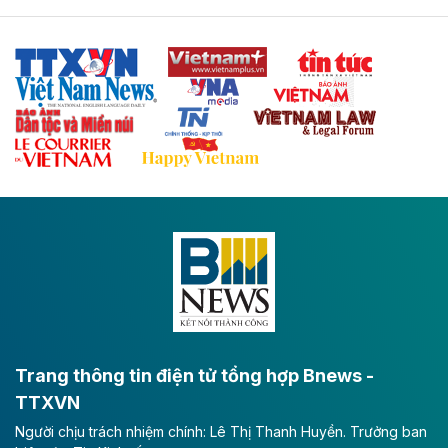
Tuyến cao tốc Thái Nguyên - Lạng Sơn khi hình thành
sẽ trở thành trục giao thông chiến lược, kết nối tỉnh
Thái Nguyên và các tỉnh trung du, miền núi phía Bắc
với hệ thống cửa khẩu quốc tế tại Lạng Sơn.
Theo baodautu.vn
Đề xuất đầu tư 11.500 tỷ đồng xây dựng cao
tốc CT.11 qua Ninh Bình
Dự án đầu tư tuyến cao tốc CT.11, đoạn Liêm Tuyền -
Đông A dài khoảng 25,1 km được kỳ vọng sẽ tạo động
lực phát triển kinh tế - xã hội khu vực phía Nam đồng
bằng sông Hồng.
Theo baodautu.vn
ACV rót gần 40 ngàn tỷ đồng vào sân bay
Long Thành
Trang thông tin điện tử tổng hợp Bnews -
TTXVN
Tổng công ty Cảng hàng không Việt Nam - CTCP
Người chịu trách nhiệm chính: Lê Thị Thanh Huyền. Trưởng ban
(ACV) vừa lập kỷ lục mới về lợi nhuận trong quý