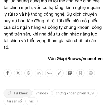
áp lực nhưng cũng mở ra lợi thế cho các định chế
tài chính mạnh, vốn có hạ tầng, kinh nghiệm quản
lý rủi ro và hệ thống công nghệ. Sự dịch chuyển
này dự báo tác động rõ rệt tới diễn biến cổ phiếu
của các ngân hàng và công ty chứng khoán, công
nghệ trên sàn, khi nhà đầu tư cân nhắc năng lực
tài chính và triển vọng tham gia sân chơi tài sản
số.
Văn Giáp/Bnews/vnanet.vn
Zalo
Từ khóa:
vnindex
chứng khoán phiên 10/9
tài sản số
vic