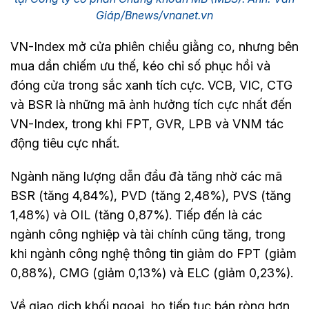
Giáp/Bnews/vnanet.vn
VN-Index mở cửa phiên chiều giằng co, nhưng bên
mua dần chiếm ưu thế, kéo chỉ số phục hồi và
đóng cửa trong sắc xanh tích cực. VCB, VIC, CTG
và BSR là những mã ảnh hưởng tích cực nhất đến
VN-Index, trong khi FPT, GVR, LPB và VNM tác
động tiêu cực nhất.
Ngành năng lượng dẫn đầu đà tăng nhờ các mã
BSR (tăng 4,84%), PVD (tăng 2,48%), PVS (tăng
1,48%) và OIL (tăng 0,87%). Tiếp đến là các
ngành công nghiệp và tài chính cũng tăng, trong
khi ngành công nghệ thông tin giảm do FPT (giảm
0,88%), CMG (giảm 0,13%) và ELC (giảm 0,23%).
Về giao dịch khối ngoại, họ tiếp tục bán ròng hơn