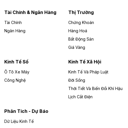
năng lượng với loạt dự án nghìn tỷ ở Gia
Lai
Tài Chính & Ngân Hàng
Thị Trường
Tài Chính
Chứng Khoán
Bốn doanh nghiệp có sự góp vốn của Công ty Cổ
phần Tập đoàn Đức Long Gia Lai (HoSE: DLG) được
Ngân Hàng
Hàng Hoá
chấp thuận đầu tư 4 dự án điện gió và điện mặt trời tại
Bất Động Sản
Gia Lai với tổng vốn hơn 4.750 tỷ đồng.
Giá Vàng
Theo vnexpress.net
Đồng Nai cho thuê gần 59 ha đất làm khu
Kinh Tế Số
Kinh Tế Xã Hội
công nghiệp ở Long Thành
Ô Tô Xe Máy
Kinh Tế Và Pháp Luật
Công Nghệ
UBND TP Đồng Nai cho Công ty Amata thuê gần 59 ha
Đời Sống
đất để đầu tư khu công nghiệp công nghệ cao Long
Thời Tiết Và Biến Đổi Khí Hậu
Thành, thời hạn đến 2065.
Lịch Cắt Điện
Theo baodautu.vn
Phân Tích - Dự Báo
Đề xuất hỗ trợ 20.000 tỷ đồng làm cao tốc
Thái Nguyên - Lạng Sơn
Dữ Liệu Kinh Tế