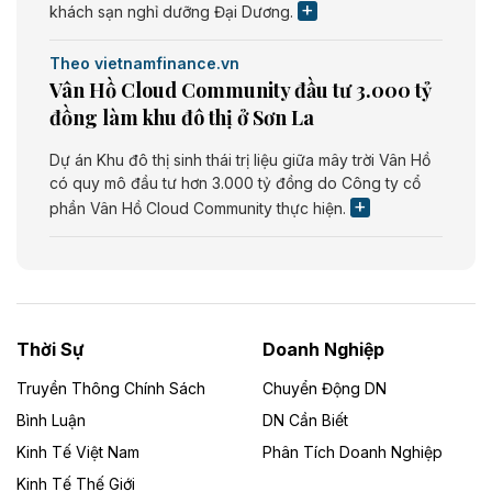
khách sạn nghỉ dưỡng Đại Dương.
Theo vietnamfinance.vn
Vân Hồ Cloud Community đầu tư 3.000 tỷ
đồng làm khu đô thị ở Sơn La
Dự án Khu đô thị sinh thái trị liệu giữa mây trời Vân Hồ
có quy mô đầu tư hơn 3.000 tỷ đồng do Công ty cổ
phần Vân Hồ Cloud Community thực hiện.
Theo vietnamfinance.vn
Năng lượng môi trường Bắc Giang đầu tư
nhà máy điện rác 1.866 tỷ đồng
Thời Sự
Doanh Nghiệp
Dự án Nhà máy xử lý rác và phát điện Bắc Giang do
Công ty TNHH Năng lượng môi trường Bắc Giang làm
Truyền Thông Chính Sách
Chuyển Động DN
chủ đầu tư, có tổng mức đầu tư 1.866 tỷ đồng.
Bình Luận
DN Cần Biết
Kinh Tế Việt Nam
Phân Tích Doanh Nghiệp
Theo vietnamfinance.vn
Đức Long Gia Lai mở rộng ‘hệ sinh thái’
Kinh Tế Thế Giới