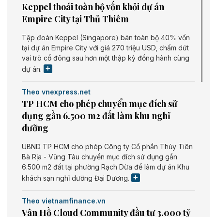
Keppel thoái toàn bộ vốn khỏi dự án
Empire City tại Thủ Thiêm
Tập đoàn Keppel (Singapore) bán toàn bộ 40% vốn
tại dự án Empire City với giá 270 triệu USD, chấm dứt
vai trò cổ đông sau hơn một thập kỷ đồng hành cùng
dự án.
Theo vnexpress.net
TP HCM cho phép chuyển mục đích sử
dụng gần 6.500 m2 đất làm khu nghỉ
dưỡng
UBND TP HCM cho phép Công ty Cổ phần Thủy Tiên
Bà Rịa - Vũng Tàu chuyển mục đích sử dụng gần
6.500 m2 đất tại phường Rạch Dừa để làm dự án Khu
khách sạn nghỉ dưỡng Đại Dương.
Theo vietnamfinance.vn
Vân Hồ Cloud Community đầu tư 3.000 tỷ