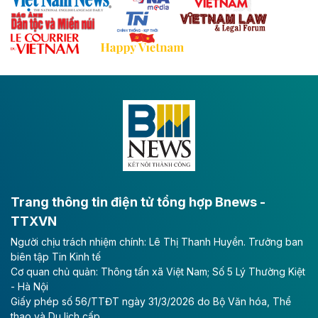
Theo baodautu.vn
Đề xuất đầu tư 11.500 tỷ đồng xây dựng cao
tốc CT.11 qua Ninh Bình
Dự án đầu tư tuyến cao tốc CT.11, đoạn Liêm Tuyền -
Đông A dài khoảng 25,1 km được kỳ vọng sẽ tạo động
lực phát triển kinh tế - xã hội khu vực phía Nam đồng
bằng sông Hồng.
Theo baodautu.vn
ACV rót gần 40 ngàn tỷ đồng vào sân bay
Long Thành
Trang thông tin điện tử tổng hợp Bnews -
TTXVN
Tổng công ty Cảng hàng không Việt Nam - CTCP
Người chịu trách nhiệm chính: Lê Thị Thanh Huyền. Trưởng ban
(ACV) vừa lập kỷ lục mới về lợi nhuận trong quý
biên tập Tin Kinh tế
II/2026.
Cơ quan chủ quản: Thông tấn xã Việt Nam; Số 5 Lý Thường Kiệt
- Hà Nội
Theo baodautu.vn
Giấy phép số 56/TTĐT ngày 31/3/2026 do Bộ Văn hóa, Thể
Vinaconex lập đỉnh doanh thu
thao và Du lịch cấp.