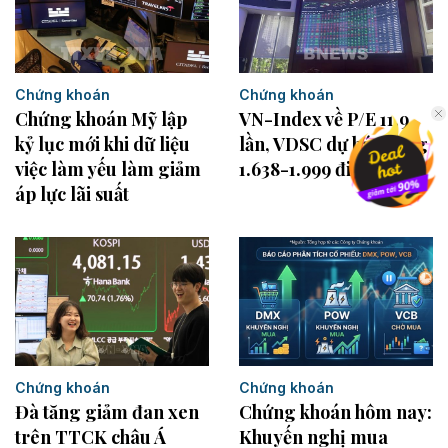
Chứng khoán
Chứng khoán
Chứng khoán Mỹ lập
VN-Index về P/E 11,9
kỷ lục mới khi dữ liệu
lần, VDSC dự báo vùng
việc làm yếu làm giảm
1.638-1.999 điểm
áp lực lãi suất
Chứng khoán
Chứng khoán
Đà tăng giảm đan xen
Chứng khoán hôm nay:
trên TTCK châu Á
Khuyến nghị mua