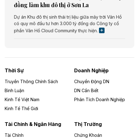
đồng làm khu đô thị ở Sơn La
Dự án Khu đô thị sinh thái trị liệu giữa mây trời Vân Hồ
có quy mô đầu tư hơn 3.000 tỷ đồng do Công ty cổ
phần Vân Hồ Cloud Community thực hiện.
Theo vietnamfinance.vn
Năng lượng môi trường Bắc Giang đầu tư
nhà máy điện rác 1.866 tỷ đồng
Thời Sự
Doanh Nghiệp
Dự án Nhà máy xử lý rác và phát điện Bắc Giang do
Công ty TNHH Năng lượng môi trường Bắc Giang làm
Truyền Thông Chính Sách
Chuyển Động DN
chủ đầu tư, có tổng mức đầu tư 1.866 tỷ đồng.
Bình Luận
DN Cần Biết
Kinh Tế Việt Nam
Phân Tích Doanh Nghiệp
Theo vietnamfinance.vn
Đức Long Gia Lai mở rộng ‘hệ sinh thái’
Kinh Tế Thế Giới
năng lượng với loạt dự án nghìn tỷ ở Gia
Lai
Tài Chính & Ngân Hàng
Thị Trường
Tài Chính
Chứng Khoán
Bốn doanh nghiệp có sự góp vốn của Công ty Cổ