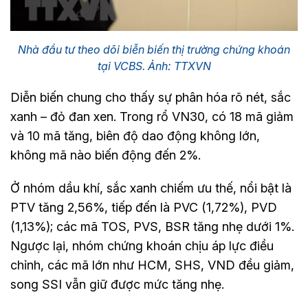
Nhà đầu tư theo dõi biễn biến thị trường chứng khoán
tại VCBS. Ảnh: TTXVN
Diễn biến chung cho thấy sự phân hóa rõ nét, sắc
xanh – đỏ đan xen. Trong rổ VN30, có 18 mã giảm
và 10 mã tăng, biên độ dao động không lớn,
không mã nào biến động đến 2%.
Ở nhóm dầu khí, sắc xanh chiếm ưu thế, nổi bật là
PTV tăng 2,56%, tiếp đến là PVC (1,72%), PVD
(1,13%); các mã TOS, PVS, BSR tăng nhẹ dưới 1%.
Ngược lại, nhóm chứng khoán chịu áp lực điều
chỉnh, các mã lớn như HCM, SHS, VND đều giảm,
song SSI vẫn giữ được mức tăng nhẹ.