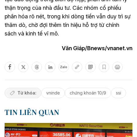
thận trọng của nhà đầu tư. Các nhóm cổ phiếu
phân hóa rõ nét, trong khi dòng tiền vẫn duy trì sự
thăm dò, chờ đợi thêm tín hiệu hỗ trợ từ chính
sách và kinh tế vĩ mô.
Văn Giáp/Bnews/vnanet.vn
Zalo
Từ khóa:
vninde
chứng khoán 10/9
ssi
TIN LIÊN QUAN