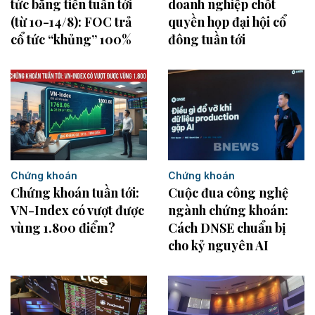
tức bằng tiền tuần tới
doanh nghiệp chốt
(từ 10-14/8): FOC trả
quyền họp đại hội cổ
cổ tức “khủng” 100%
đông tuần tới
Chứng khoán
Chứng khoán
Chứng khoán tuần tới:
Cuộc đua công nghệ
VN-Index có vượt được
ngành chứng khoán:
vùng 1.800 điểm?
Cách DNSE chuẩn bị
cho kỷ nguyên AI