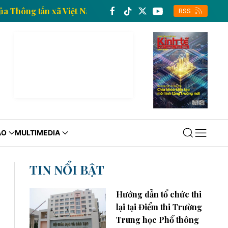
 kinh tế của Thông tấn xã Việt Nam
Trang thông tin 
RSS
ÁO
MULTIMEDIA
TIN NỔI BẬT
Hướng dẫn tổ chức thi
lại tại Điểm thi Trường
Trung học Phổ thông