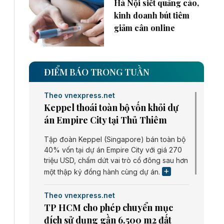
Hà Nội siết quảng cáo,
kinh doanh bút tiêm
giảm cân online
ĐIỂM BÁO TRONG TUẦN
Theo vnexpress.net
Keppel thoái toàn bộ vốn khỏi dự
án Empire City tại Thủ Thiêm
Tập đoàn Keppel (Singapore) bán toàn bộ
40% vốn tại dự án Empire City với giá 270
triệu USD, chấm dứt vai trò cổ đông sau hơn
một thập kỷ đồng hành cùng dự án.
Theo vnexpress.net
TP HCM cho phép chuyển mục
đích sử dụng gần 6.500 m2 đất