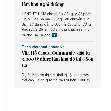
làm khu nghỉ dưỡng
UBND TP HCM cho phép Công ty Cổ phần
Thủy Tiên Bà Rịa - Vũng Tàu chuyển mục
đích sử dụng gần 6.500 m2 đất tại phường
Rạch Dừa để làm dự án Khu khách sạn nghỉ
dưỡng Đại Dương.
Theo vietnamfinance.vn
Vân Hồ Cloud Community đầu tư
3.000 tỷ đồng làm khu đô thị ở Sơn
La
Dự án Khu đô thị sinh thái trị liệu giữa mây
trời Vân Hồ có quy mô đầu tư hơn 3.000 tỷ
đồng do Công ty cổ phần Vân Hồ Cloud
Community thực hiện.
Theo vietnamfinance.vn
Năng lượng môi trường Bắc Giang