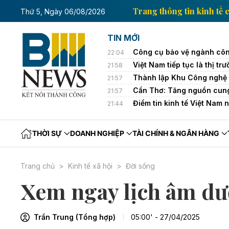
n kinh tế của Thông tấn xã Việt Nam
Trang thông tin
Thứ 5, Ngày 06/08/2026
TIN MỚI
Công cụ bảo vệ ngành côn
22:04
Việt Nam tiếp tục là thị 
21:58
Thành lập Khu Công nghệ 
21:57
Cần Thơ: Tăng nguồn cung
21:57
Điểm tin kinh tế Việt Nam 
21:44
THỜI SỰ
DOANH NGHIỆP
TÀI CHÍNH & NGÂN HÀNG
Trang chủ
Kinh tế xã hội
Đời sống
Xem ngay lịch âm dư
Trần Trung (Tổng hợp)
05:00' - 27/04/2025