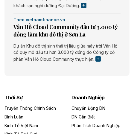
khách sạn nghỉ dưỡng Đại Dương.
Theo vietnamfinance.vn
Vân Hồ Cloud Community đầu tư 3.000 tỷ
đồng làm khu đô thị ở Sơn La
Dự án Khu đô thị sinh thái trị liệu giữa mây trời Vân Hồ
có quy mô đầu tư hơn 3.000 tỷ đồng do Công ty cổ
phần Vân Hồ Cloud Community thực hiện.
Theo vietnamfinance.vn
Năng lượng môi trường Bắc Giang đầu tư
nhà máy điện rác 1.866 tỷ đồng
Thời Sự
Doanh Nghiệp
Dự án Nhà máy xử lý rác và phát điện Bắc Giang do
Công ty TNHH Năng lượng môi trường Bắc Giang làm
Truyền Thông Chính Sách
Chuyển Động DN
chủ đầu tư, có tổng mức đầu tư 1.866 tỷ đồng.
Bình Luận
DN Cần Biết
Kinh Tế Việt Nam
Phân Tích Doanh Nghiệp
Theo vietnamfinance.vn
Đức Long Gia Lai mở rộng ‘hệ sinh thái’