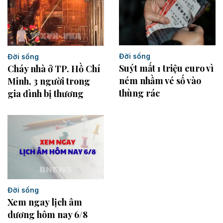
Đời sống
Đời sống
Suýt mất 1 triệu euro vì
Cháy nhà ở TP. Hồ Chí
ném nhầm vé số vào
Minh, 3 người trong
thùng rác
gia đình bị thương
Đời sống
Xem ngay lịch âm
dương hôm nay 6/8