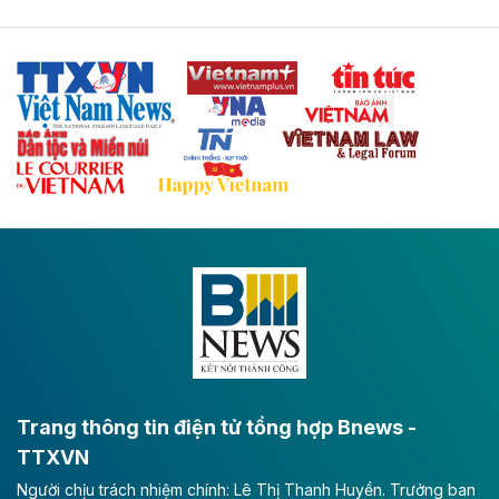
Tuyến cao tốc Thái Nguyên - Lạng Sơn khi hình thành
sẽ trở thành trục giao thông chiến lược, kết nối tỉnh
Thái Nguyên và các tỉnh trung du, miền núi phía Bắc
với hệ thống cửa khẩu quốc tế tại Lạng Sơn.
Theo baodautu.vn
Đề xuất đầu tư 11.500 tỷ đồng xây dựng cao
tốc CT.11 qua Ninh Bình
Dự án đầu tư tuyến cao tốc CT.11, đoạn Liêm Tuyền -
Đông A dài khoảng 25,1 km được kỳ vọng sẽ tạo động
lực phát triển kinh tế - xã hội khu vực phía Nam đồng
bằng sông Hồng.
Theo baodautu.vn
ACV rót gần 40 ngàn tỷ đồng vào sân bay
Long Thành
Trang thông tin điện tử tổng hợp Bnews -
TTXVN
Tổng công ty Cảng hàng không Việt Nam - CTCP
Người chịu trách nhiệm chính: Lê Thị Thanh Huyền. Trưởng ban
(ACV) vừa lập kỷ lục mới về lợi nhuận trong quý