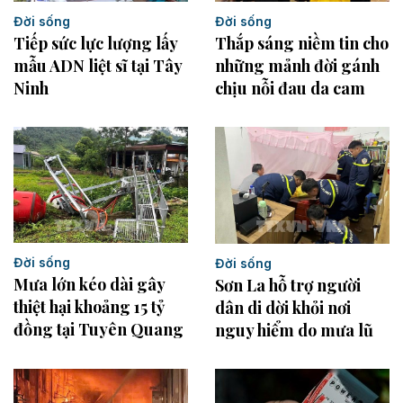
Đời sống
Đời sống
Tiếp sức lực lượng lấy
Thắp sáng niềm tin cho
mẫu ADN liệt sĩ tại Tây
những mảnh đời gánh
Ninh
chịu nỗi đau da cam
Đời sống
Đời sống
Mưa lớn kéo dài gây
Sơn La hỗ trợ người
thiệt hại khoảng 15 tỷ
dân di dời khỏi nơi
đồng tại Tuyên Quang
nguy hiểm do mưa lũ