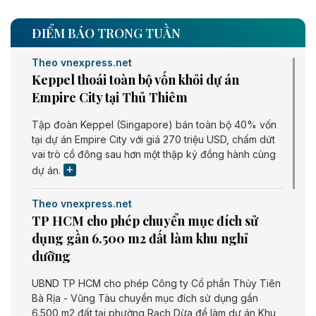
ĐIỂM BÁO TRONG TUẦN
Theo vnexpress.net
Keppel thoái toàn bộ vốn khỏi dự án
Empire City tại Thủ Thiêm
Tập đoàn Keppel (Singapore) bán toàn bộ 40% vốn
tại dự án Empire City với giá 270 triệu USD, chấm dứt
vai trò cổ đông sau hơn một thập kỷ đồng hành cùng
dự án.
Theo vnexpress.net
TP HCM cho phép chuyển mục đích sử
dụng gần 6.500 m2 đất làm khu nghỉ
dưỡng
UBND TP HCM cho phép Công ty Cổ phần Thủy Tiên
Bà Rịa - Vũng Tàu chuyển mục đích sử dụng gần
6.500 m2 đất tại phường Rạch Dừa để làm dự án Khu