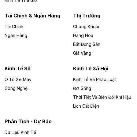
Kinh Tế Thế Giới
năng lượng với loạt dự án nghìn tỷ ở Gia
Lai
Tài Chính & Ngân Hàng
Thị Trường
Tài Chính
Chứng Khoán
Bốn doanh nghiệp có sự góp vốn của Công ty Cổ
phần Tập đoàn Đức Long Gia Lai (HoSE: DLG) được
Ngân Hàng
Hàng Hoá
chấp thuận đầu tư 4 dự án điện gió và điện mặt trời tại
Bất Động Sản
Gia Lai với tổng vốn hơn 4.750 tỷ đồng.
Giá Vàng
Theo vnexpress.net
Đồng Nai cho thuê gần 59 ha đất làm khu
Kinh Tế Số
Kinh Tế Xã Hội
công nghiệp ở Long Thành
Ô Tô Xe Máy
Kinh Tế Và Pháp Luật
Công Nghệ
UBND TP Đồng Nai cho Công ty Amata thuê gần 59 ha
Đời Sống
đất để đầu tư khu công nghiệp công nghệ cao Long
Thời Tiết Và Biến Đổi Khí Hậu
Thành, thời hạn đến 2065.
Lịch Cắt Điện
Theo baodautu.vn
Phân Tích - Dự Báo
Đề xuất hỗ trợ 20.000 tỷ đồng làm cao tốc
Thái Nguyên - Lạng Sơn
Dữ Liệu Kinh Tế