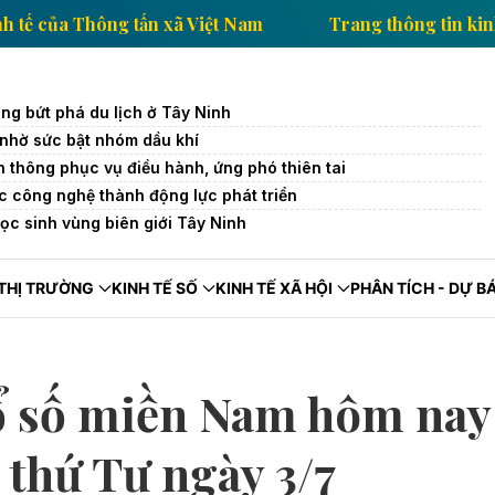
g tin kinh tế của Thông tấn xã Việt Nam
Trang thông
ng bứt phá du lịch ở Tây Ninh
 nhờ sức bật nhóm dầu khí
ễn thông phục vụ điều hành, ứng phó thiên tai
c công nghệ thành động lực phát triển
ọc sinh vùng biên giới Tây Ninh
THỊ TRƯỜNG
KINH TẾ SỐ
KINH TẾ XÃ HỘI
PHÂN TÍCH - DỰ B
ổ số miền Nam hôm nay
thứ Tư ngày 3/7