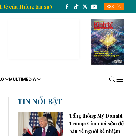
 tin kinh tế của Thông tấn xã Việt Nam
Trang thông
RSS
ÁO
MULTIMEDIA
TIN NỔI BẬT
Tổng thống Mỹ Donald
Trump: Còn quá sớm để
bàn về người kế nhiệm