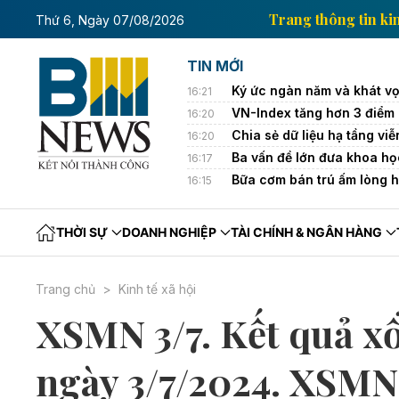
g tin kinh tế của Thông tấn xã Việt Nam
Trang thôn
Thứ 6, Ngày 07/08/2026
TIN MỚI
Ký ức ngàn năm và khát vọ
16:21
VN-Index tăng hơn 3 điểm
16:20
Chia sẻ dữ liệu hạ tầng vi
16:20
Ba vấn đề lớn đưa khoa họ
16:17
Bữa cơm bán trú ấm lòng h
16:15
THỜI SỰ
DOANH NGHIỆP
TÀI CHÍNH & NGÂN HÀNG
Trang chủ
Kinh tế xã hội
XSMN 3/7. Kết quả x
ngày 3/7/2024. XSMN 