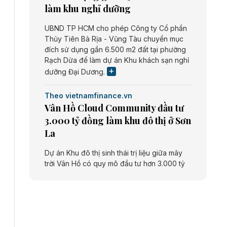
làm khu nghỉ dưỡng
UBND TP HCM cho phép Công ty Cổ phần
Thủy Tiên Bà Rịa - Vũng Tàu chuyển mục
đích sử dụng gần 6.500 m2 đất tại phường
Rạch Dừa để làm dự án Khu khách sạn nghỉ
dưỡng Đại Dương.
Theo vietnamfinance.vn
Vân Hồ Cloud Community đầu tư
3.000 tỷ đồng làm khu đô thị ở Sơn
La
Dự án Khu đô thị sinh thái trị liệu giữa mây
trời Vân Hồ có quy mô đầu tư hơn 3.000 tỷ
đồng do Công ty cổ phần Vân Hồ Cloud
Community thực hiện.
Theo vietnamfinance.vn
Năng lượng môi trường Bắc Giang