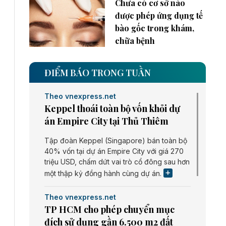
Chưa có cơ sở nào
được phép ứng dụng tế
bào gốc trong khám,
chữa bệnh
ĐIỂM BÁO TRONG TUẦN
Theo vnexpress.net
Keppel thoái toàn bộ vốn khỏi dự
án Empire City tại Thủ Thiêm
Tập đoàn Keppel (Singapore) bán toàn bộ
40% vốn tại dự án Empire City với giá 270
triệu USD, chấm dứt vai trò cổ đông sau hơn
một thập kỷ đồng hành cùng dự án.
Theo vnexpress.net
TP HCM cho phép chuyển mục
đích sử dụng gần 6.500 m2 đất