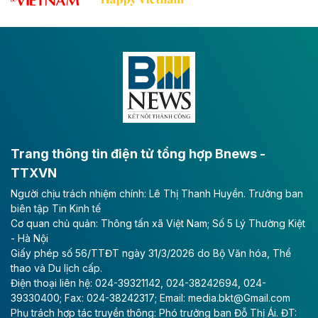
tốc CT.11 qua Ninh Bình
Dự án đầu tư tuyến cao tốc CT.11, đoạn Liêm Tuyền -
Đông A dài khoảng 25,1 km được kỳ vọng sẽ tạo động
lực phát triển kinh tế - xã hội khu vực phía Nam đồng
bằng sông Hồng.
Theo baodautu.vn
ACV rót gần 40 ngàn tỷ đồng vào sân bay
Long Thành
Trang thông tin điện tử tổng hợp Bnews -
TTXVN
Tổng công ty Cảng hàng không Việt Nam - CTCP
Người chịu trách nhiệm chính: Lê Thị Thanh Huyền. Trưởng ban
(ACV) vừa lập kỷ lục mới về lợi nhuận trong quý
biên tập Tin Kinh tế
II/2026.
Cơ quan chủ quản: Thông tấn xã Việt Nam; Số 5 Lý Thường Kiệt
- Hà Nội
Theo baodautu.vn
Giấy phép số 56/TTĐT ngày 31/3/2026 do Bộ Văn hóa, Thể
Vinaconex lập đỉnh doanh thu
thao và Du lịch cấp.
Điện thoại liên hệ: 024-39321142, 024-38242694, 024-
Tổng CTCP Xuất nhập khẩu và Xây dựng Việt Nam
39330400; Fax: 024-38242317; Email: media.bkt@Gmail.com
(Vinaconex) đã khép lại nửa đầu năm với doanh thu
Phụ trách hợp tác truyền thông: Phó trưởng ban Đỗ Thị Ái. ĐT: