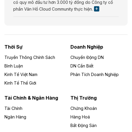
có quy mô đầu tư hơn 3.000 tỷ đồng do Công ty cổ
phần Vân Hồ Cloud Community thực hiện.
Theo vietnamfinance.vn
Năng lượng môi trường Bắc Giang đầu tư
nhà máy điện rác 1.866 tỷ đồng
Thời Sự
Doanh Nghiệp
Dự án Nhà máy xử lý rác và phát điện Bắc Giang do
Công ty TNHH Năng lượng môi trường Bắc Giang làm
Truyền Thông Chính Sách
Chuyển Động DN
chủ đầu tư, có tổng mức đầu tư 1.866 tỷ đồng.
Bình Luận
DN Cần Biết
Kinh Tế Việt Nam
Phân Tích Doanh Nghiệp
Theo vietnamfinance.vn
Đức Long Gia Lai mở rộng ‘hệ sinh thái’
Kinh Tế Thế Giới
năng lượng với loạt dự án nghìn tỷ ở Gia
Lai
Tài Chính & Ngân Hàng
Thị Trường
Tài Chính
Chứng Khoán
Bốn doanh nghiệp có sự góp vốn của Công ty Cổ
phần Tập đoàn Đức Long Gia Lai (HoSE: DLG) được
Ngân Hàng
Hàng Hoá
chấp thuận đầu tư 4 dự án điện gió và điện mặt trời tại
Bất Động Sản
Gia Lai với tổng vốn hơn 4.750 tỷ đồng.