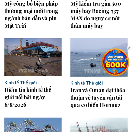
Mỹ công bố biện pháp
Mỹ kiểm tra gần 500
thương mại mới trong
máy bay Boeing 737
ngành bán dẫn và pin
MAX do nguy cơ nứt
Mặt Trời
thân máy bay
Kinh tế Thế giới
Kinh tế Thế giới
Điểm tin kinh tế thế
Iran và Oman đạt thỏa
giới nổi bật ngày
thuận về tuyến vận tải
6/8/2026
qua eo biển Hormuz