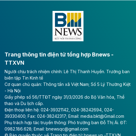
Dự án đầu tư tuyến cao tốc CT.11, đoạn Liêm Tuyền -
Đông A dài khoảng 25,1 km được kỳ vọng sẽ tạo động
lực phát triển kinh tế - xã hội khu vực phía Nam đồng
bằng sông Hồng.
Theo baodautu.vn
ACV rót gần 40 ngàn tỷ đồng vào sân bay
Long Thành
Trang thông tin điện tử tổng hợp Bnews -
TTXVN
Tổng công ty Cảng hàng không Việt Nam - CTCP
Người chịu trách nhiệm chính: Lê Thị Thanh Huyền. Trưởng ban
(ACV) vừa lập kỷ lục mới về lợi nhuận trong quý
biên tập Tin Kinh tế
II/2026.
Cơ quan chủ quản: Thông tấn xã Việt Nam; Số 5 Lý Thường Kiệt
- Hà Nội
Theo baodautu.vn
Giấy phép số 56/TTĐT ngày 31/3/2026 do Bộ Văn hóa, Thể
Vinaconex lập đỉnh doanh thu
thao và Du lịch cấp.
Điện thoại liên hệ: 024-39321142, 024-38242694, 024-
Tổng CTCP Xuất nhập khẩu và Xây dựng Việt Nam
39330400; Fax: 024-38242317; Email: media.bkt@Gmail.com
(Vinaconex) đã khép lại nửa đầu năm với doanh thu
Phụ trách hợp tác truyền thông: Phó trưởng ban Đỗ Thị Ái. ĐT:
thuần gần 7.268 tỷ đồng, tăng 4% so với cùng kỳ và
0982.186.628; Email: bnewsqc@gmail.com
cũng là mức cao nhất lịch sử hoạt động của doanh
© Bản quyền thuộc về Trang tin điện tử bnews.vn -TTXVN.