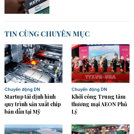
TIN CÙNG CHUYÊN MỤC
Chuyển động DN
Chuyển động DN
Startup tái định hình
Khởi công Trung tâm
quy trình sản xuất chip
thương mại AEON Phủ
bán dẫn tại Mỹ
Lý