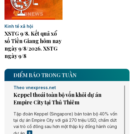
Kinh tế xã hội
XSTG 9/8. Kết quả xổ
số Tiền Giang hôm nay
ngày 9/8/2026. XSTG
ngày 9/8
ĐIỂM BÁO TRONG TUẦN
Theo vnexpress.net
Keppel thoái toàn bộ vốn khỏi dự án
Empire City tại Thủ Thiêm
Tập đoàn Keppel (Singapore) bán toàn bộ 40% vốn
tại dự án Empire City với giá 270 triệu USD, chấm dứt
vai trò cổ đông sau hơn một thập kỷ đồng hành cùng
dự án.