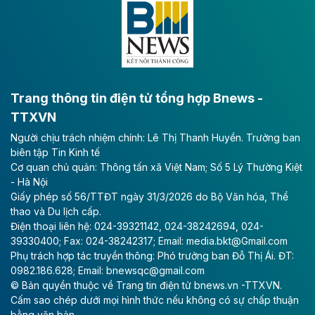
lực phát triển kinh tế - xã hội khu vực phía Nam đồng
bằng sông Hồng.
Theo baodautu.vn
ACV rót gần 40 ngàn tỷ đồng vào sân bay
Long Thành
Trang thông tin điện tử tổng hợp Bnews -
TTXVN
Tổng công ty Cảng hàng không Việt Nam - CTCP
Người chịu trách nhiệm chính: Lê Thị Thanh Huyền. Trưởng ban
(ACV) vừa lập kỷ lục mới về lợi nhuận trong quý
biên tập Tin Kinh tế
II/2026.
Cơ quan chủ quản: Thông tấn xã Việt Nam; Số 5 Lý Thường Kiệt
- Hà Nội
Theo baodautu.vn
Giấy phép số 56/TTĐT ngày 31/3/2026 do Bộ Văn hóa, Thể
Vinaconex lập đỉnh doanh thu
thao và Du lịch cấp.
Điện thoại liên hệ: 024-39321142, 024-38242694, 024-
Tổng CTCP Xuất nhập khẩu và Xây dựng Việt Nam
39330400; Fax: 024-38242317; Email: media.bkt@Gmail.com
(Vinaconex) đã khép lại nửa đầu năm với doanh thu
Phụ trách hợp tác truyền thông: Phó trưởng ban Đỗ Thị Ái. ĐT:
thuần gần 7.268 tỷ đồng, tăng 4% so với cùng kỳ và
0982.186.628; Email: bnewsqc@gmail.com
cũng là mức cao nhất lịch sử hoạt động của doanh
© Bản quyền thuộc về Trang tin điện tử bnews.vn -TTXVN.
nghiệp.
Cấm sao chép dưới mọi hình thức nếu không có sự chấp thuận
bằng văn bản.