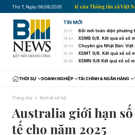
Trang thông tin kinh tế của Thông t
Thứ 7, Ngày 08/08/2026
TIN MỚI
Đổi mới toàn diện phương 
20:11
XSMB 9/8. Kết quả xổ số 
19:43
Chuyên gia Nhật Bản: Việt
19:43
XSMT 9/8. Kết quả xổ số 
19:30
XSMN 9/8 Kết quả xổ số 
19:30
THỜI SỰ
DOANH NGHIỆP
TÀI CHÍNH & NGÂN HÀNG
Trang chủ
Kinh tế xã hội
Australia giới hạn số
tế cho năm 2025