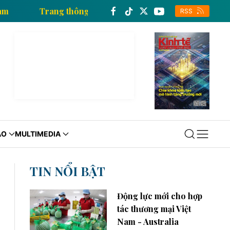
n xã Việt Nam
Trang thông tin kinh tế của Thông tấ
RSS
ÁO
MULTIMEDIA
TIN NỔI BẬT
Động lực mới cho hợp
tác thương mại Việt
Nam - Australia