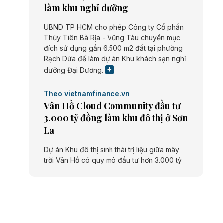
làm khu nghỉ dưỡng
UBND TP HCM cho phép Công ty Cổ phần
Thủy Tiên Bà Rịa - Vũng Tàu chuyển mục
đích sử dụng gần 6.500 m2 đất tại phường
Rạch Dừa để làm dự án Khu khách sạn nghỉ
dưỡng Đại Dương.
Theo vietnamfinance.vn
Vân Hồ Cloud Community đầu tư
3.000 tỷ đồng làm khu đô thị ở Sơn
La
Dự án Khu đô thị sinh thái trị liệu giữa mây
trời Vân Hồ có quy mô đầu tư hơn 3.000 tỷ
đồng do Công ty cổ phần Vân Hồ Cloud
Community thực hiện.
Theo vietnamfinance.vn
Năng lượng môi trường Bắc Giang