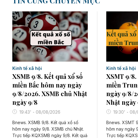
TIN CÙNG CHUYÊN MỤC
Kinh tế xã hội
Kinh tế xã hội
XSMB 9/8. Kết quả xổ số
XSMT 9/8. 
miền Bắc hôm nay ngày
miền Trun
9/8/2026. XSMB chủ Nhật
ngày 9/8/
ngày 9/8
Nhật ngày 
19:43' - 08/08/2026
19:30' - 08
Bnews. XSMB 9/8. Kết quả xổ số
Bnews. XSMT 9/
hôm nay ngày 9/8. XSMB chủ Nhật.
hôm nay ngày 
Trực tiếp KQXSMB ngày 9/8. Kết quả
Trực tiếp KQXS