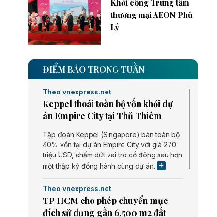
Khởi công Trung tâm
thương mại AEON Phủ
Lý
ĐIỂM BÁO TRONG TUẦN
Theo vnexpress.net
Keppel thoái toàn bộ vốn khỏi dự
án Empire City tại Thủ Thiêm
Tập đoàn Keppel (Singapore) bán toàn bộ
40% vốn tại dự án Empire City với giá 270
triệu USD, chấm dứt vai trò cổ đông sau hơn
một thập kỷ đồng hành cùng dự án.
Theo vnexpress.net
TP HCM cho phép chuyển mục
đích sử dụng gần 6.500 m2 đất