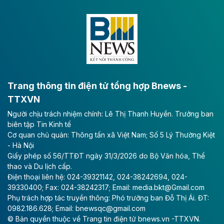
Dự án đầu tư tuyến cao tốc CT.11, đoạn Liêm Tuyền -
Đông A dài khoảng 25,1 km được kỳ vọng sẽ tạo động
lực phát triển kinh tế - xã hội khu vực phía Nam đồng
bằng sông Hồng.
Theo baodautu.vn
ACV rót gần 40 ngàn tỷ đồng vào sân bay
Long Thành
Trang thông tin điện tử tổng hợp Bnews -
TTXVN
Tổng công ty Cảng hàng không Việt Nam - CTCP
Người chịu trách nhiệm chính: Lê Thị Thanh Huyền. Trưởng ban
(ACV) vừa lập kỷ lục mới về lợi nhuận trong quý
biên tập Tin Kinh tế
II/2026.
Cơ quan chủ quản: Thông tấn xã Việt Nam; Số 5 Lý Thường Kiệt
- Hà Nội
Theo baodautu.vn
Giấy phép số 56/TTĐT ngày 31/3/2026 do Bộ Văn hóa, Thể
Vinaconex lập đỉnh doanh thu
thao và Du lịch cấp.
Điện thoại liên hệ: 024-39321142, 024-38242694, 024-
Tổng CTCP Xuất nhập khẩu và Xây dựng Việt Nam
39330400; Fax: 024-38242317; Email: media.bkt@Gmail.com
(Vinaconex) đã khép lại nửa đầu năm với doanh thu
Phụ trách hợp tác truyền thông: Phó trưởng ban Đỗ Thị Ái. ĐT:
thuần gần 7.268 tỷ đồng, tăng 4% so với cùng kỳ và
0982.186.628; Email: bnewsqc@gmail.com
cũng là mức cao nhất lịch sử hoạt động của doanh
© Bản quyền thuộc về Trang tin điện tử bnews.vn -TTXVN.
nghiệp.