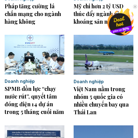
Mỹ chi hơn 2 tỷ USD
Pháp tăng cường lá
thúc đẩy ngành pin và
chắn mạng cho ngành
khoáng sản nội địa
hàng không
Doanh nghiệp
Doanh nghiệp
SPMB dồn lực “chạy
Việt Nam nằm trong
nước rút”, quyết tâm
nhóm 5 quốc gia có
đóng điện 14 dự án
nhiều chuyến bay qua
trong 5 tháng cuối năm
Thái Lan