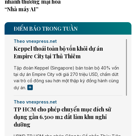
nhanh thương mại hóa
“Nhà máy AI”
ĐIỂM BÁO TRONG TUẦN
Theo vnexpress.net
Keppel thoái toàn bộ vốn khỏi dự án
Empire City tại Thủ Thiêm
Tập đoàn Keppel (Singapore) bán toàn bộ 40% vốn
tại dự án Empire City với giá 270 triệu USD, chấm dứt
vai trò cổ đông sau hơn một thập kỷ đồng hành cùng
dự án.
Theo vnexpress.net
TP HCM cho phép chuyển mục đích sử
dụng gần 6.500 m2 đất làm khu nghỉ
dưỡng