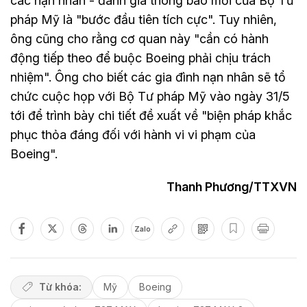
các nạn nhân - đánh giá thông báo mới của Bộ Tư
pháp Mỹ là "bước đầu tiên tích cực". Tuy nhiên,
ông cũng cho rằng cơ quan này "cần có hành
động tiếp theo để buộc Boeing phải chịu trách
nhiệm". Ông cho biết các gia đình nạn nhân sẽ tổ
chức cuộc họp với Bộ Tư pháp Mỹ vào ngày 31/5
tới để trình bày chi tiết đề xuất về "biện pháp khắc
phục thỏa đáng đối với hành vi vi phạm của
Boeing".
Thanh Phương/TTXVN
Zalo
Từ khóa:
Mỹ
Boeing