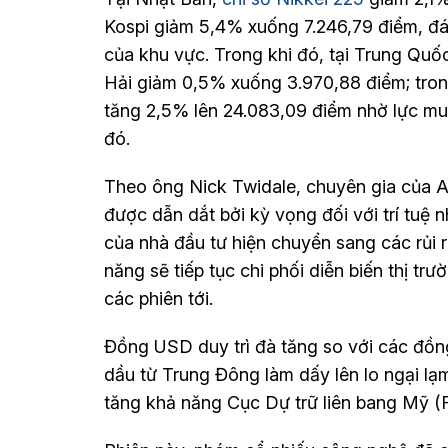
Kospi giảm 5,4% xuống 7.246,79 điểm, đá
của khu vực. Trong khi đó, tại Trung Quố
Hải giảm 0,5% xuống 3.970,88 điểm; tron
tăng 2,5% lên 24.083,09 điểm nhờ lực mu
đó.
Theo ông Nick Twidale, chuyên gia của AT
được dẫn dắt bởi kỳ vọng đối với trí tuệ 
của nhà đầu tư hiện chuyển sang các rủi r
năng sẽ tiếp tục chi phối diễn biến thị t
các phiên tới.
Đồng USD duy trì đà tăng so với các đồn
dầu từ Trung Đông làm dấy lên lo ngại lạ
tăng khả năng Cục Dự trữ liên bang Mỹ (Fe