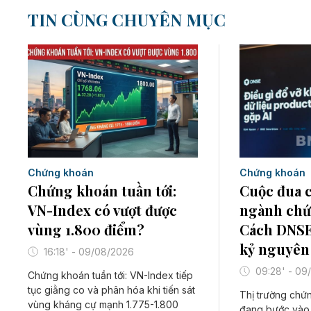
TIN CÙNG CHUYÊN MỤC
Chứng khoán
Chứng khoán
Chứng khoán tuần tới:
Cuộc đua 
VN-Index có vượt được
ngành chứ
vùng 1.800 điểm?
Cách DNSE
kỷ nguyên
16:18' - 09/08/2026
09:28' - 09
Chứng khoán tuần tới: VN-Index tiếp
tục giằng co và phân hóa khi tiến sát
Thị trường chứ
vùng kháng cự mạnh 1.775-1.800
đang bước vào 