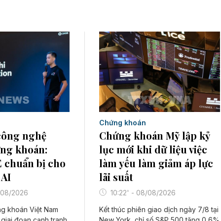
Chứng khoán
Chứng khoán Mỹ lập kỷ
công nghệ
lục mới khi dữ liệu việc
ng khoán:
làm yếu làm giảm áp lực
 chuẩn bị cho
lãi suất
 AI
10:22' - 08/08/2026
/08/2026
Kết thúc phiên giao dịch ngày 7/8 tại
ng khoán Việt Nam
New York, chỉ số S&P 500 tăng 0,6%
giai đoạn cạnh tranh