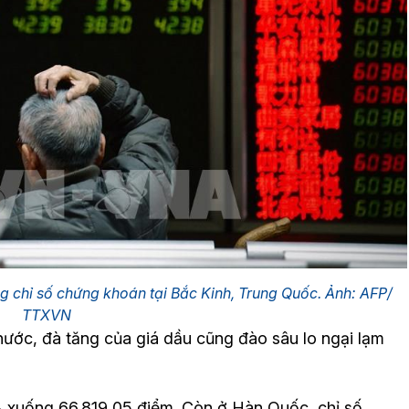
ng chỉ số chứng khoán tại Bắc Kinh, Trung Quốc. Ảnh: AFP/
TTXVN
ước, đà tăng của giá dầu cũng đào sâu lo ngại lạm
 xuống 66.819,05 điểm. Còn ở Hàn Quốc, chỉ số