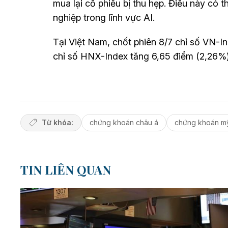
mua lại cổ phiếu bị thu hẹp. Điều này có t
nghiệp trong lĩnh vực AI.
Tại Việt Nam, chốt phiên 8/7 chỉ số VN-I
chỉ số HNX-Index tăng 6,65 điểm (2,26%)
Từ khóa:
chứng khoán châu á
chứng khoán m
TIN LIÊN QUAN