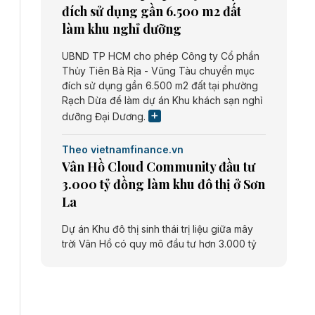
đích sử dụng gần 6.500 m2 đất
làm khu nghỉ dưỡng
UBND TP HCM cho phép Công ty Cổ phần
Thủy Tiên Bà Rịa - Vũng Tàu chuyển mục
đích sử dụng gần 6.500 m2 đất tại phường
Rạch Dừa để làm dự án Khu khách sạn nghỉ
dưỡng Đại Dương.
Theo vietnamfinance.vn
Vân Hồ Cloud Community đầu tư
3.000 tỷ đồng làm khu đô thị ở Sơn
La
Dự án Khu đô thị sinh thái trị liệu giữa mây
trời Vân Hồ có quy mô đầu tư hơn 3.000 tỷ
đồng do Công ty cổ phần Vân Hồ Cloud
Community thực hiện.
Theo vietnamfinance.vn