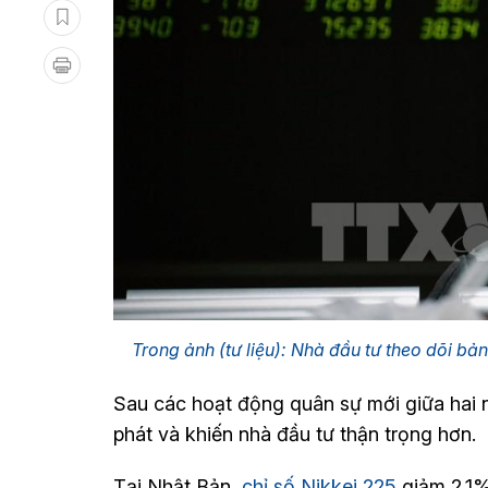
Trong ảnh (tư liệu): Nhà đầu tư theo dõi bả
Sau các hoạt động quân sự mới giữa hai n
phát và khiến nhà đầu tư thận trọng hơn.
Tại Nhật Bản,
chỉ số Nikkei 225
giảm 2,1%