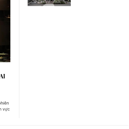
AI
phiên
nh vực