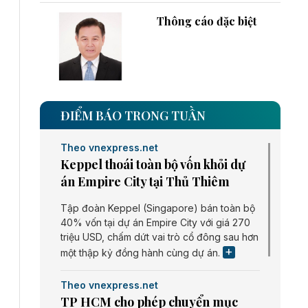
Thông cáo đặc biệt
ĐIỂM BÁO TRONG TUẦN
Theo vnexpress.net
Keppel thoái toàn bộ vốn khỏi dự
án Empire City tại Thủ Thiêm
Tập đoàn Keppel (Singapore) bán toàn bộ
40% vốn tại dự án Empire City với giá 270
triệu USD, chấm dứt vai trò cổ đông sau hơn
một thập kỷ đồng hành cùng dự án.
Theo vnexpress.net
TP HCM cho phép chuyển mục