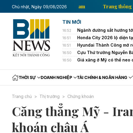
rang thông tin kinh tế của Thông tấn xã Việt Nam
Tr
Chủ nhật, Ngày 09/08/2026
TIN MỚI
Ngành đường sắt hướng tới
16:52
Honda City 2026 lộ diện tạ
16:51
Hyundai Thành Công mở rộ
16:51
Cựu Thứ trưởng Nguyễn Bá 
16:50
Giá xăng ở Mỹ có thể neo 
16:50
THỜI SỰ
DOANH NGHIỆP
TÀI CHÍNH & NGÂN HÀNG
Trang chủ
Thị trường
Chứng khoán
Căng thẳng Mỹ - Ira
khoán châu Á