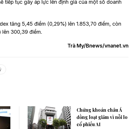
hể tiếp tục gây áp lực lên định giá của một số doanh
ndex tăng 5,45 điểm (0,29%) lên 1.853,70 điểm, còn
 lên 300,39 điểm.
Trà My/Bnews/vnanet.vn
ỹ
Chứng khoán châu Á
đồng loạt giảm vì nỗi lo
cổ phiếu AI