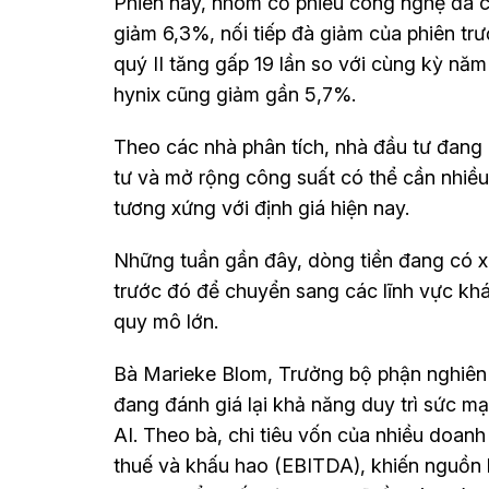
Phiên này, nhóm cổ phiếu công nghệ đã ch
giảm 6,3%, nối tiếp đà giảm của phiên tr
quý II tăng gấp 19 lần so với cùng kỳ năm
hynix cũng giảm gần 5,7%.
Theo các nhà phân tích, nhà đầu tư đang
tư và mở rộng công suất có thể cần nhiều
tương xứng với định giá hiện nay.
Những tuần gần đây, dòng tiền đang có x
trước đó để chuyển sang các lĩnh vực khá
quy mô lớn.
Bà Marieke Blom, Trưởng bộ phận nghiên 
đang đánh giá lại khả năng duy trì sức mạ
AI. Theo bà, chi tiêu vốn của nhiều doanh
thuế và khấu hao (EBITDA), khiến nguồn 