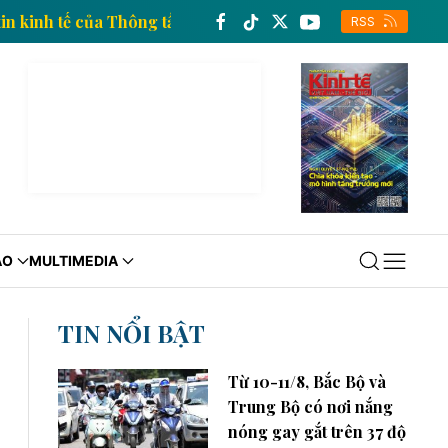
ang thông tin kinh tế của Thông tấn xã Việt Nam
Tra
RSS
ÁO
MULTIMEDIA
TIN NỔI BẬT
Từ 10-11/8, Bắc Bộ và
Trung Bộ có nơi nắng
nóng gay gắt trên 37 độ