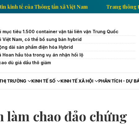
ang thông tin kinh tế của Thông tấn xã Việt Nam
Tr
 mục tiêu 1.500 container vận tải liên vận Trung Quốc
i Việt Nam, có thể bổ sung bản hybrid
ng dải sản phẩm điện hóa Hybrid
Hoan hầu tòa trong vụ án nhận hối lộ
cao dù giá dầu thô giảm
THỊ TRƯỜNG
KINH TẾ SỐ
KINH TẾ XÃ HỘI
PHÂN TÍCH - DỰ B
n làm chao đảo chứng