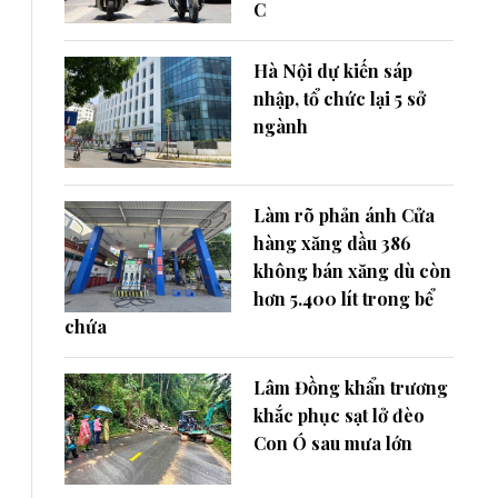
C
Hà Nội dự kiến sáp
nhập, tổ chức lại 5 sở
ngành
Làm rõ phản ánh Cửa
hàng xăng dầu 386
không bán xăng dù còn
hơn 5.400 lít trong bể
chứa
Lâm Đồng khẩn trương
khắc phục sạt lở đèo
Con Ó sau mưa lớn