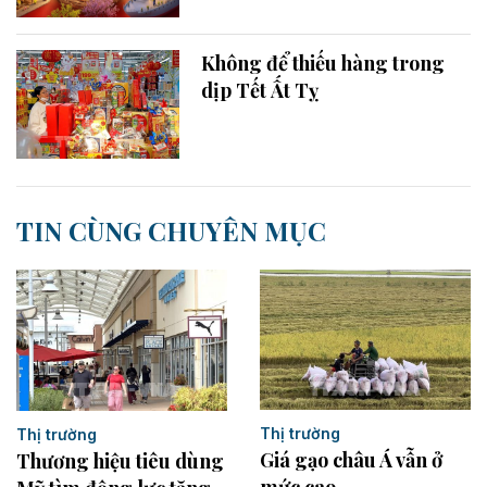
Không để thiếu hàng trong
dịp Tết Ất Tỵ
TIN CÙNG CHUYÊN MỤC
Thị trường
Thị trường
Giá gạo châu Á vẫn ở
Thương hiệu tiêu dùng