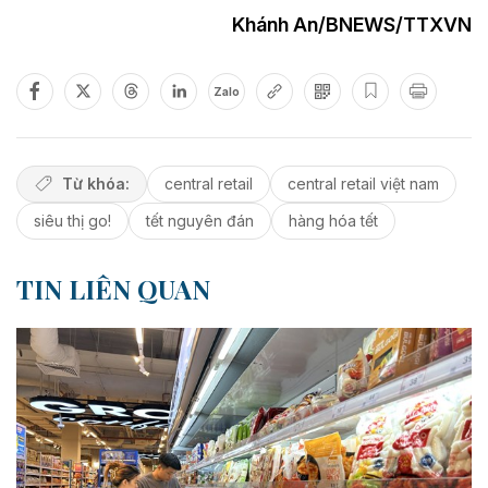
Khánh An/BNEWS/TTXVN
Zalo
Từ khóa:
central retail
central retail việt nam
siêu thị go!
tết nguyên đán
hàng hóa tết
TIN LIÊN QUAN