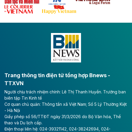
Hòa Phát muốn chi thêm 20.000 tỷ đồng để mở rộng
dự án sản xuất ray đường sắt và thép đặc biệt tại khu
kinh tế Dung Quất.
Theo vnexpress.net
Keppel thoái toàn bộ vốn khỏi dự án
Empire City tại Thủ Thiêm
Tập đoàn Keppel (Singapore) bán toàn bộ 40% vốn
tại dự án Empire City với giá 270 triệu USD, chấm dứt
vai trò cổ đông sau hơn một thập kỷ đồng hành cùng
dự án.
Trang thông tin điện tử tổng hợp Bnews -
TTXVN
Theo vnexpress.net
Người chịu trách nhiệm chính: Lê Thị Thanh Huyền. Trưởng ban
TP HCM cho phép chuyển mục đích sử
biên tập Tin Kinh tế
dụng gần 6.500 m2 đất làm khu nghỉ
Cơ quan chủ quản: Thông tấn xã Việt Nam; Số 5 Lý Thường Kiệt
dưỡng
- Hà Nội
Giấy phép số 56/TTĐT ngày 31/3/2026 do Bộ Văn hóa, Thể
UBND TP HCM cho phép Công ty Cổ phần Thủy Tiên
thao và Du lịch cấp.
Bà Rịa - Vũng Tàu chuyển mục đích sử dụng gần
Điện thoại liên hệ: 024-39321142, 024-38242694, 024-