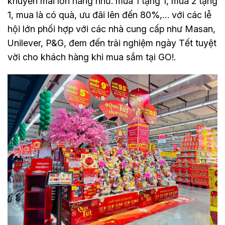
khuyến mãi lớn hàng như: mua 1 tặng 1, mua 2 tặng
1, mua là có quà, ưu đãi lên đến 80%,… với các lễ
hội lớn phối hợp với các nhà cung cấp như Masan,
Unilever, P&G, đem đến trải nghiệm ngày Tết tuyệt
vời cho khách hàng khi mua sắm tại GO!.