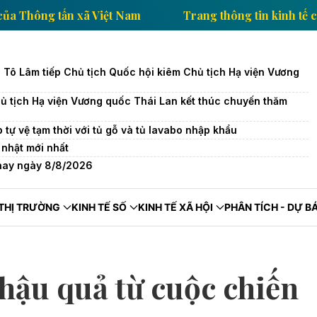
n kinh tế của Thông tấn xã Việt Nam
Trang thông ti
c Tô Lâm tiếp Chủ tịch Quốc hội kiêm Chủ tịch Hạ viện Vương
ủ tịch Hạ viện Vương quốc Thái Lan kết thúc chuyến thăm
tự vệ tạm thời với tủ gỗ và tủ lavabo nhập khẩu
nhật mới nhất
 nay ngày 8/8/2026
THỊ TRƯỜNG
KINH TẾ SỐ
KINH TẾ XÃ HỘI
PHÂN TÍCH - DỰ B
hậu quả từ cuộc chiến