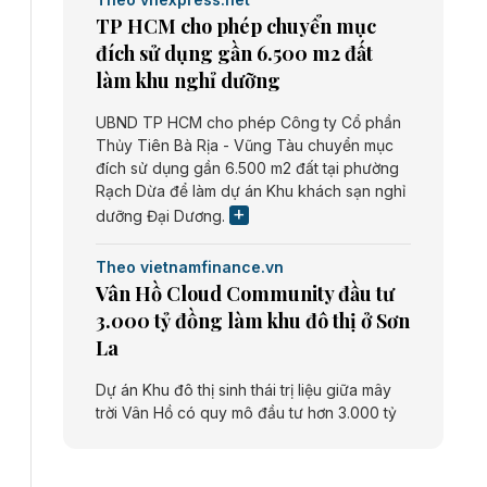
TP HCM cho phép chuyển mục
đích sử dụng gần 6.500 m2 đất
làm khu nghỉ dưỡng
UBND TP HCM cho phép Công ty Cổ phần
Thủy Tiên Bà Rịa - Vũng Tàu chuyển mục
đích sử dụng gần 6.500 m2 đất tại phường
Rạch Dừa để làm dự án Khu khách sạn nghỉ
dưỡng Đại Dương.
Theo vietnamfinance.vn
Vân Hồ Cloud Community đầu tư
3.000 tỷ đồng làm khu đô thị ở Sơn
La
Dự án Khu đô thị sinh thái trị liệu giữa mây
trời Vân Hồ có quy mô đầu tư hơn 3.000 tỷ
đồng do Công ty cổ phần Vân Hồ Cloud
Community thực hiện.