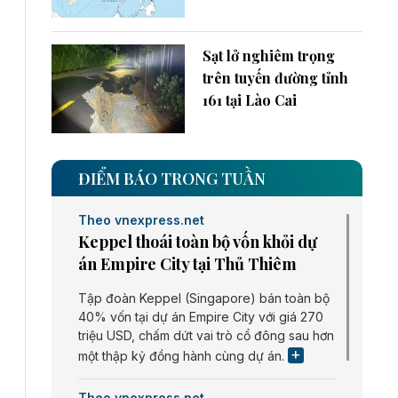
Sạt lở nghiêm trọng
trên tuyến đường tỉnh
161 tại Lào Cai
ĐIỂM BÁO TRONG TUẦN
Theo vnexpress.net
Keppel thoái toàn bộ vốn khỏi dự
án Empire City tại Thủ Thiêm
Tập đoàn Keppel (Singapore) bán toàn bộ
40% vốn tại dự án Empire City với giá 270
triệu USD, chấm dứt vai trò cổ đông sau hơn
một thập kỷ đồng hành cùng dự án.
Theo vnexpress.net