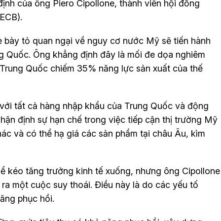
định của ông Piero Cipollone, thành viên hội đồng
(ECB).
 bày tỏ quan ngại về nguy cơ nước Mỹ sẽ tiến hành
ng Quốc. Ông khẳng định đây là mối đe dọa nghiêm
ì Trung Quốc chiếm 35% năng lực sản xuất của thế
với tất cả hàng nhập khẩu của Trung Quốc và động
nhận định sự hạn chế trong việc tiếp cận thị trường Mỹ
hác và có thể hạ giá các sản phẩm tại châu Âu, kìm
ể kéo tăng trưởng kinh tế xuống, nhưng ông Cipollone
a một cuộc suy thoái. Điều này là do các yếu tố
ăng phục hồi.