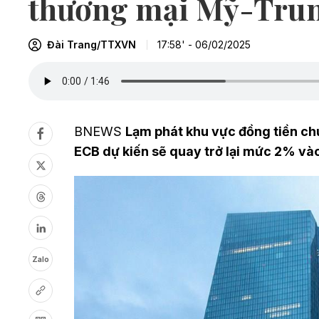
thương mại Mỹ-Tru
Đài Trang/TTXVN
17:58' - 06/02/2025
BNEWS
Lạm phát khu vực đồng tiền ch
ECB dự kiến sẽ quay trở lại mức 2% và
Zalo