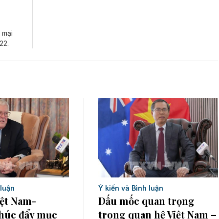
 mại
22.
 luận
Ý kiến và Bình luận
iệt Nam-
Dấu mốc quan trọng
thúc đẩy mục
trong quan hệ Việt Nam –