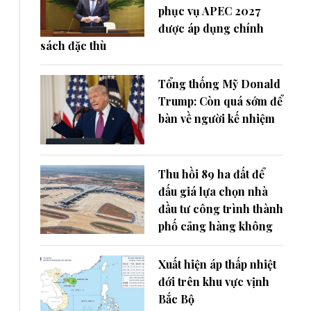
phục vụ APEC 2027
được áp dụng chính
sách đặc thù
Tổng thống Mỹ Donald
Trump: Còn quá sớm để
bàn về người kế nhiệm
Thu hồi 89 ha đất để
đấu giá lựa chọn nhà
đầu tư công trình thành
phố cảng hàng không
Xuất hiện áp thấp nhiệt
đới trên khu vực vịnh
Bắc Bộ