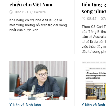
chiếu cho Việt Nam
tiêu tăng 
song phư
10:23' - 07/08/2026
08:44' - 07
Khả năng chi trả nhà ở từ lâu đã là
một trong những nỗi trăn trở dai dẳng
Theo GS Carl T
nhất của nước Anh.
của Tổng Bí thư
Lâm tới Austral
tư sẽ là ưu tiên
việc thúc đẩy m
đầu tư song ph
Ý kiến và Bình luận
Ý kiến và Bình