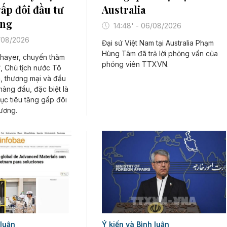
gấp đôi đầu tư
Australia
ơng
14:48' - 06/08/2026
/08/2026
Đại sứ Việt Nam tại Australia Phạm
Hùng Tâm đã trả lời phỏng vấn của
hayer, chuyến thăm
phóng viên TTXVN.
, Chủ tịch nước Tô
ia, thương mại và đầu
 hàng đầu, đặc biệt là
ục tiêu tăng gấp đôi
ương.
Ý kiến và Bình luận
 luận