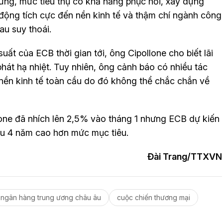
ững, mức tiêu thụ có khả năng phục hồi, xây dựng
 động tích cực đến nền kinh tế và thậm chí ngành công
au suy thoái.
suất của ECB thời gian tới, ông Cipollone cho biết lãi
hát hạ nhiệt. Tuy nhiên, ông cảnh báo có nhiều tác
nền kinh tế toàn cầu do đó không thể chắc chắn về
ne đã nhích lên 2,5% vào tháng 1 nhưng ECB dự kiến
au 4 năm cao hơn mức mục tiêu.
Đài Trang/TTXVN
ngân hàng trung ương châu âu
cuộc chiến thương mại