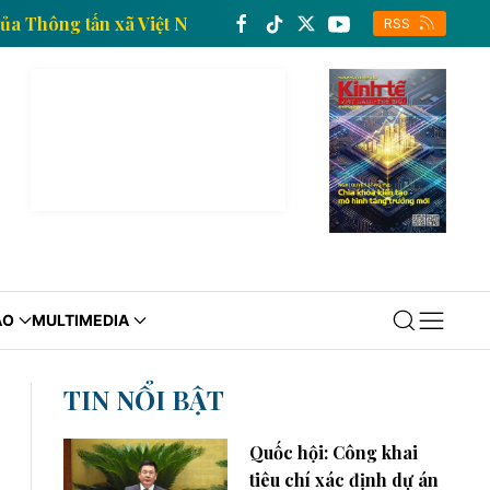
n kinh tế của Thông tấn xã Việt Nam
Trang thông tin
RSS
ÁO
MULTIMEDIA
TIN NỔI BẬT
Quốc hội: Công khai
tiêu chí xác định dự án