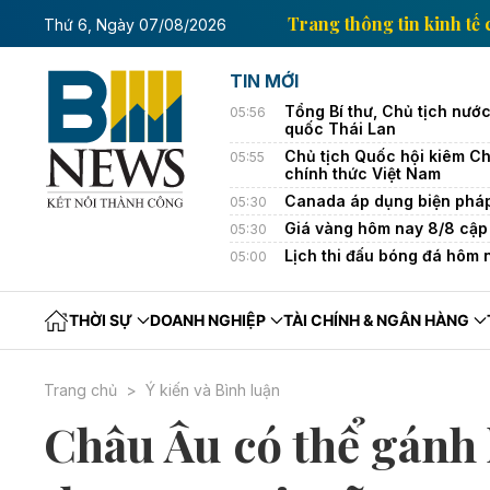
in kinh tế của Thông tấn xã Việt Nam
Trang thông ti
Thứ 6, Ngày 07/08/2026
TIN MỚI
Tổng Bí thư, Chủ tịch nướ
05:56
quốc Thái Lan
Chủ tịch Quốc hội kiêm Ch
05:55
chính thức Việt Nam
Canada áp dụng biện pháp 
05:30
Giá vàng hôm nay 8/8 cập 
05:30
Lịch thi đấu bóng đá hôm
05:00
THỜI SỰ
DOANH NGHIỆP
TÀI CHÍNH & NGÂN HÀNG
Trang chủ
Ý kiến và Bình luận
Châu Âu có thể gánh 