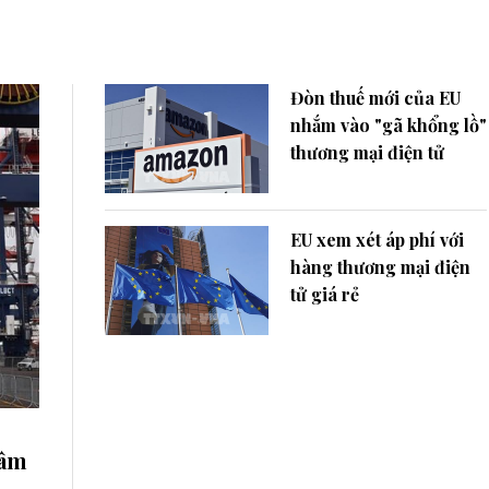
Đòn thuế mới của EU
nhắm vào "gã khổng lồ"
thương mại điện tử
EU xem xét áp phí với
hàng thương mại điện
tử giá rẻ
hâm