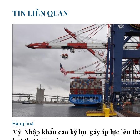
TIN LIÊN QUAN
Hàng hoá
Mỹ: Nhập khẩu cao kỷ lục gây áp lực lên t