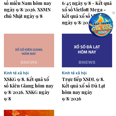
số miền Nam hôm nay
6/45 ngày 9/8 - Kết quả
ngày 9/8/2026. XSMN
xổ số Vietlott Mega -
chủ Nhật ngày 9/8
Kết quả xổ số Vietlott
ngày 9/8/2026
Kinh tế xã hội
Kinh tế xã hội
XSKG 9/8. Kết quả xổ
Trực tiếp XSĐL 9/8.
số Kiên Giang hôm nay
Kết quả xổ số Đà Lạt
9/8/2026. XSKG ngày
hôm nay ngày
9/8
9/8/2026