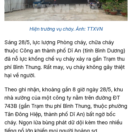
Hiện trường vụ cháy. Ảnh: TTXVN
Sáng 28/5, lực lượng Phòng cháy, chữa cháy
thuộc Công an thành phố Dĩ An (tỉnh Bình Dương)
đã nỗ lực khống chế vụ cháy xảy ra gần Trạm thu
phí Bình Thung. Rất may, vụ cháy không gây thiệt
hại về người.
Theo ghi nhận, khoảng gần 8 giờ ngày 28/5, khu
nhà xưởng của một công ty nằm trên đường ĐT
743B (gần Trạm thu phí Bình Thung, thuộc phường
Tân Đông Hiệp, thành phố Dĩ An) bất ngờ bốc
cháy. Ngọn lửa bùng phát dữ dội kèm theo nhiều
tiếng nổ lớn khiến mọi người hoảng sợ.