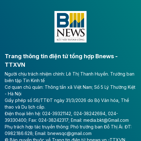
Dự án đầu tư tuyến cao tốc CT.11, đoạn Liêm Tuyền -
Đông A dài khoảng 25,1 km được kỳ vọng sẽ tạo động
lực phát triển kinh tế - xã hội khu vực phía Nam đồng
bằng sông Hồng.
Theo baodautu.vn
ACV rót gần 40 ngàn tỷ đồng vào sân bay
Long Thành
Trang thông tin điện tử tổng hợp Bnews -
TTXVN
Tổng công ty Cảng hàng không Việt Nam - CTCP
Người chịu trách nhiệm chính: Lê Thị Thanh Huyền. Trưởng ban
(ACV) vừa lập kỷ lục mới về lợi nhuận trong quý
biên tập Tin Kinh tế
II/2026.
Cơ quan chủ quản: Thông tấn xã Việt Nam; Số 5 Lý Thường Kiệt
- Hà Nội
Theo baodautu.vn
Giấy phép số 56/TTĐT ngày 31/3/2026 do Bộ Văn hóa, Thể
Vinaconex lập đỉnh doanh thu
thao và Du lịch cấp.
Điện thoại liên hệ: 024-39321142, 024-38242694, 024-
Tổng CTCP Xuất nhập khẩu và Xây dựng Việt Nam
39330400; Fax: 024-38242317; Email: media.bkt@Gmail.com
(Vinaconex) đã khép lại nửa đầu năm với doanh thu
Phụ trách hợp tác truyền thông: Phó trưởng ban Đỗ Thị Ái. ĐT:
thuần gần 7.268 tỷ đồng, tăng 4% so với cùng kỳ và
0982.186.628; Email: bnewsqc@gmail.com
cũng là mức cao nhất lịch sử hoạt động của doanh
© Bản quyền thuộc về Trang tin điện tử bnews.vn -TTXVN.