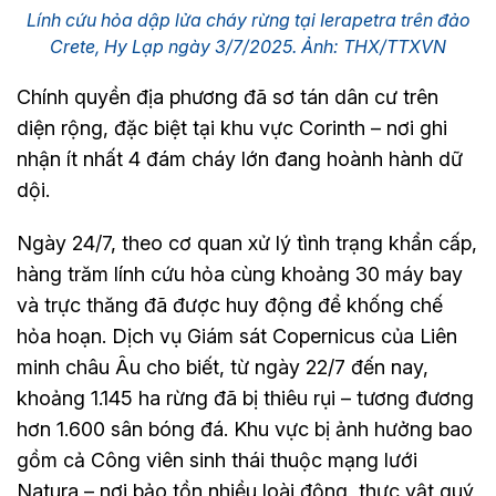
Lính cứu hỏa dập lửa cháy rừng tại Ierapetra trên đảo
Crete, Hy Lạp ngày 3/7/2025. Ảnh: THX/TTXVN
Chính quyền địa phương đã sơ tán dân cư trên
diện rộng, đặc biệt tại khu vực Corinth – nơi ghi
nhận ít nhất 4 đám cháy lớn đang hoành hành dữ
dội.
Ngày 24/7, theo cơ quan xử lý tình trạng khẩn cấp,
hàng trăm lính cứu hỏa cùng khoảng 30 máy bay
và trực thăng đã được huy động để khống chế
hỏa hoạn. Dịch vụ Giám sát Copernicus của Liên
minh châu Âu cho biết, từ ngày 22/7 đến nay,
khoảng 1.145 ha rừng đã bị thiêu rụi – tương đương
hơn 1.600 sân bóng đá. Khu vực bị ảnh hưởng bao
gồm cả Công viên sinh thái thuộc mạng lưới
Natura – nơi bảo tồn nhiều loài động, thực vật quý