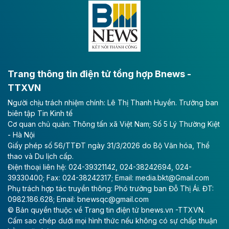
Đông A dài khoảng 25,1 km được kỳ vọng sẽ tạo động
lực phát triển kinh tế - xã hội khu vực phía Nam đồng
bằng sông Hồng.
Theo baodautu.vn
ACV rót gần 40 ngàn tỷ đồng vào sân bay
Long Thành
Trang thông tin điện tử tổng hợp Bnews -
TTXVN
Tổng công ty Cảng hàng không Việt Nam - CTCP
Người chịu trách nhiệm chính: Lê Thị Thanh Huyền. Trưởng ban
(ACV) vừa lập kỷ lục mới về lợi nhuận trong quý
biên tập Tin Kinh tế
II/2026.
Cơ quan chủ quản: Thông tấn xã Việt Nam; Số 5 Lý Thường Kiệt
- Hà Nội
Theo baodautu.vn
Giấy phép số 56/TTĐT ngày 31/3/2026 do Bộ Văn hóa, Thể
Vinaconex lập đỉnh doanh thu
thao và Du lịch cấp.
Điện thoại liên hệ: 024-39321142, 024-38242694, 024-
Tổng CTCP Xuất nhập khẩu và Xây dựng Việt Nam
39330400; Fax: 024-38242317; Email: media.bkt@Gmail.com
(Vinaconex) đã khép lại nửa đầu năm với doanh thu
Phụ trách hợp tác truyền thông: Phó trưởng ban Đỗ Thị Ái. ĐT:
thuần gần 7.268 tỷ đồng, tăng 4% so với cùng kỳ và
0982.186.628; Email: bnewsqc@gmail.com
cũng là mức cao nhất lịch sử hoạt động của doanh
© Bản quyền thuộc về Trang tin điện tử bnews.vn -TTXVN.
nghiệp.
Cấm sao chép dưới mọi hình thức nếu không có sự chấp thuận