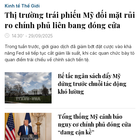
Kinh tế Thế Giới
Thị trường trái phiếu Mỹ đối mặt rủi
ro chính phủ liên bang đóng cửa
14:30' - 29/09/2025
Trong tuần trước, giới giao dịch đã giảm bớt đặt cược vào khả
năng Fed sẽ tiếp tục cắt giảm lãi suất, khi các quan chức bày tỏ
quan điểm trái chiều về chính sách tiền tệ.
Bế tắc ngân sách đẩy Mỹ
đứng trước chuỗi tác động
khó lường
Tổng thống Mỹ cảnh báo
nguy cơ chính phủ đóng cửa
“đang cận kề”