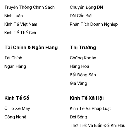
Công ty TNHH Năng lượng môi trường Bắc Giang làm
Truyền Thông Chính Sách
Chuyển Động DN
chủ đầu tư, có tổng mức đầu tư 1.866 tỷ đồng.
Bình Luận
DN Cần Biết
Kinh Tế Việt Nam
Phân Tích Doanh Nghiệp
Theo vietnamfinance.vn
Đức Long Gia Lai mở rộng ‘hệ sinh thái’
Kinh Tế Thế Giới
năng lượng với loạt dự án nghìn tỷ ở Gia
Lai
Tài Chính & Ngân Hàng
Thị Trường
Tài Chính
Chứng Khoán
Bốn doanh nghiệp có sự góp vốn của Công ty Cổ
phần Tập đoàn Đức Long Gia Lai (HoSE: DLG) được
Ngân Hàng
Hàng Hoá
chấp thuận đầu tư 4 dự án điện gió và điện mặt trời tại
Bất Động Sản
Gia Lai với tổng vốn hơn 4.750 tỷ đồng.
Giá Vàng
Theo vnexpress.net
Đồng Nai cho thuê gần 59 ha đất làm khu
Kinh Tế Số
Kinh Tế Xã Hội
công nghiệp ở Long Thành
Ô Tô Xe Máy
Kinh Tế Và Pháp Luật
Công Nghệ
UBND TP Đồng Nai cho Công ty Amata thuê gần 59 ha
Đời Sống
đất để đầu tư khu công nghiệp công nghệ cao Long
Thời Tiết Và Biến Đổi Khí Hậu
Thành, thời hạn đến 2065.