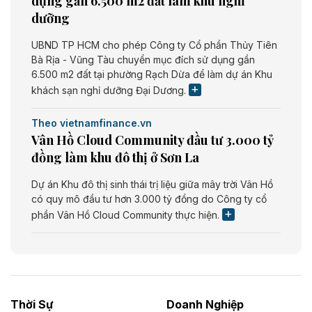
dụng gần 6.500 m2 đất làm khu nghỉ
dưỡng
UBND TP HCM cho phép Công ty Cổ phần Thủy Tiên
Bà Rịa - Vũng Tàu chuyển mục đích sử dụng gần
6.500 m2 đất tại phường Rạch Dừa để làm dự án Khu
khách sạn nghỉ dưỡng Đại Dương.
Theo vietnamfinance.vn
Vân Hồ Cloud Community đầu tư 3.000 tỷ
đồng làm khu đô thị ở Sơn La
Dự án Khu đô thị sinh thái trị liệu giữa mây trời Vân Hồ
có quy mô đầu tư hơn 3.000 tỷ đồng do Công ty cổ
phần Vân Hồ Cloud Community thực hiện.
Theo vietnamfinance.vn
Năng lượng môi trường Bắc Giang đầu tư
nhà máy điện rác 1.866 tỷ đồng
Thời Sự
Doanh Nghiệp
Dự án Nhà máy xử lý rác và phát điện Bắc Giang do