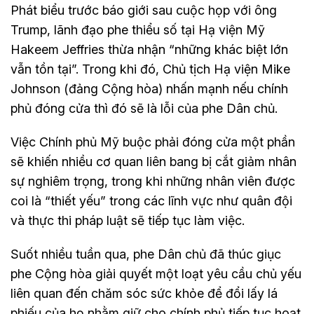
Phát biểu trước báo giới sau cuộc họp với ông
Trump, lãnh đạo phe thiểu số tại Hạ viện Mỹ
Hakeem Jeffries thừa nhận “những khác biệt lớn
vẫn tồn tại”. Trong khi đó, Chủ tịch Hạ viện Mike
Johnson (đảng Cộng hòa) nhấn mạnh nếu chính
phủ đóng cửa thì đó sẽ là lỗi của phe Dân chủ.
Việc Chính phủ Mỹ buộc phải đóng cửa một phần
sẽ khiến nhiều cơ quan liên bang bị cắt giảm nhân
sự nghiêm trọng, trong khi những nhân viên được
coi là “thiết yếu” trong các lĩnh vực như quân đội
và thực thi pháp luật sẽ tiếp tục làm việc.
Suốt nhiều tuần qua, phe Dân chủ đã thúc giục
phe Cộng hòa giải quyết một loạt yêu cầu chủ yếu
liên quan đến chăm sóc sức khỏe để đổi lấy lá
phiếu của họ nhằm giữ cho chính phủ tiếp tục hoạt