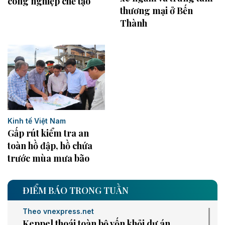
công nghiệp chế tạo
thương mại ở Bến
Thành
Kinh tế Việt Nam
Gấp rút kiểm tra an
toàn hồ đập, hồ chứa
trước mùa mưa bão
ĐIỂM BÁO TRONG TUẦN
Theo vnexpress.net
Keppel thoái toàn bộ vốn khỏi dự án