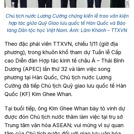
Chủ tịch nước Lương Cường chứng kiến lễ trao văn kiện
hợp tác giữa Quỹ Giao lưu quốc tế Hàn Quốc và Bảo
tàng Dân tộc học Việt Nam. Ảnh: Lâm Khánh – TTXVN
Theo đặc phái viên TTXVN, chiều 1/11 (giờ địa
phương), trong khuôn khổ tham dự Tuần lễ Cấp
cao Diễn đàn Hợp tác kinh tế châu Á – Thái Bình
Dương (APEC) lần thứ 32 và làm việc song
phương tại Hàn Quốc, Chủ tịch nước Lương
Cường đã tiếp Chủ tịch Quỹ giao lưu quốc tế Hàn
Quốc (KF) Kim Ghee Whan.
Tại buổi tiếp, ông Kim Ghee Whan bày tỏ vinh dự
được đón Chủ tịch nước thăm làm việc tại trụ sở
Trung tâm văn hóa ASEAN; vui mừng vì sự quan
tâm của Chủ tịch nước đối với giao lưu văn hóa