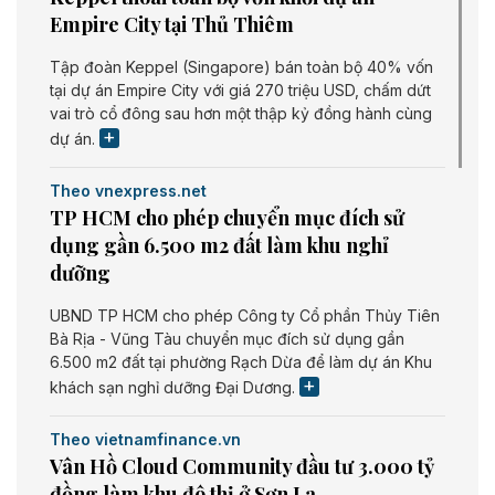
Empire City tại Thủ Thiêm
Tập đoàn Keppel (Singapore) bán toàn bộ 40% vốn
tại dự án Empire City với giá 270 triệu USD, chấm dứt
vai trò cổ đông sau hơn một thập kỷ đồng hành cùng
dự án.
Theo vnexpress.net
TP HCM cho phép chuyển mục đích sử
dụng gần 6.500 m2 đất làm khu nghỉ
dưỡng
UBND TP HCM cho phép Công ty Cổ phần Thủy Tiên
Bà Rịa - Vũng Tàu chuyển mục đích sử dụng gần
6.500 m2 đất tại phường Rạch Dừa để làm dự án Khu
khách sạn nghỉ dưỡng Đại Dương.
Theo vietnamfinance.vn
Vân Hồ Cloud Community đầu tư 3.000 tỷ
đồng làm khu đô thị ở Sơn La