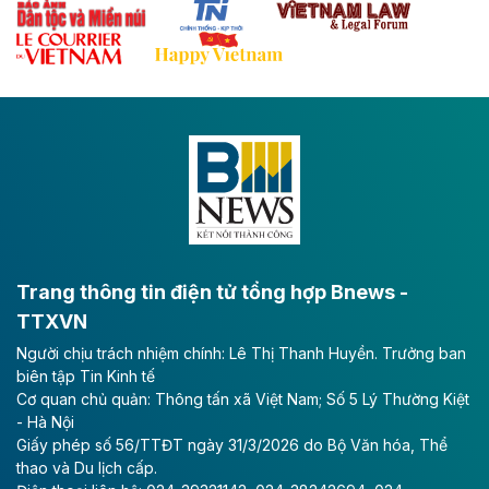
Theo baodautu.vn
Đề xuất đầu tư 11.500 tỷ đồng xây dựng cao
tốc CT.11 qua Ninh Bình
Dự án đầu tư tuyến cao tốc CT.11, đoạn Liêm Tuyền -
Đông A dài khoảng 25,1 km được kỳ vọng sẽ tạo động
lực phát triển kinh tế - xã hội khu vực phía Nam đồng
bằng sông Hồng.
Theo baodautu.vn
ACV rót gần 40 ngàn tỷ đồng vào sân bay
Long Thành
Trang thông tin điện tử tổng hợp Bnews -
TTXVN
Tổng công ty Cảng hàng không Việt Nam - CTCP
Người chịu trách nhiệm chính: Lê Thị Thanh Huyền. Trưởng ban
(ACV) vừa lập kỷ lục mới về lợi nhuận trong quý
biên tập Tin Kinh tế
II/2026.
Cơ quan chủ quản: Thông tấn xã Việt Nam; Số 5 Lý Thường Kiệt
- Hà Nội
Theo baodautu.vn
Giấy phép số 56/TTĐT ngày 31/3/2026 do Bộ Văn hóa, Thể
Vinaconex lập đỉnh doanh thu
thao và Du lịch cấp.