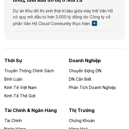
Dự án Khu đô thị sinh thái trị liệu giữa mây trời Vân Hồ
có quy mô đầu tư hơn 3.000 tỷ đồng do Công ty cổ
phần Vân Hồ Cloud Community thực hiện.
Theo vietnamfinance.vn
Năng lượng môi trường Bắc Giang đầu tư
nhà máy điện rác 1.866 tỷ đồng
Thời Sự
Doanh Nghiệp
Dự án Nhà máy xử lý rác và phát điện Bắc Giang do
Công ty TNHH Năng lượng môi trường Bắc Giang làm
Truyền Thông Chính Sách
Chuyển Động DN
chủ đầu tư, có tổng mức đầu tư 1.866 tỷ đồng.
Bình Luận
DN Cần Biết
Kinh Tế Việt Nam
Phân Tích Doanh Nghiệp
Theo vietnamfinance.vn
Đức Long Gia Lai mở rộng ‘hệ sinh thái’
Kinh Tế Thế Giới
năng lượng với loạt dự án nghìn tỷ ở Gia
Lai
Tài Chính & Ngân Hàng
Thị Trường
Tài Chính
Chứng Khoán
Bốn doanh nghiệp có sự góp vốn của Công ty Cổ
phần Tập đoàn Đức Long Gia Lai (HoSE: DLG) được
Ngân Hàng
Hàng Hoá