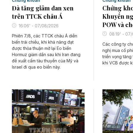
Chứng khoán
Chứng khoán
Đà tăng giảm đan xen
Chứng kho
trên TTCK châu Á
Khuyến ng
POW và ch
16:06' - 07/08/2026
08:19' - 07
Phiên 7/8, các TTCK châu Á diễn
biến trái chiều, khi khả năng đạt
Các công ty c
được thỏa thuận mở lại Eo biển
nghị mua cổ p
Hormuz giảm dần sau khi Iran đang
triển vọng tăng 
đề xuất cấm tàu thuyền của Mỹ và
khi VCB được k
Israel đi qua eo biển này.