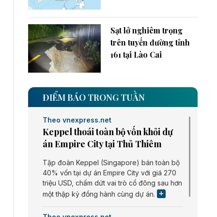
Sạt lở nghiêm trọng
trên tuyến đường tỉnh
161 tại Lào Cai
ĐIỂM BÁO TRONG TUẦN
Theo vnexpress.net
Keppel thoái toàn bộ vốn khỏi dự
án Empire City tại Thủ Thiêm
Tập đoàn Keppel (Singapore) bán toàn bộ
40% vốn tại dự án Empire City với giá 270
triệu USD, chấm dứt vai trò cổ đông sau hơn
một thập kỷ đồng hành cùng dự án.
Theo vnexpress.net