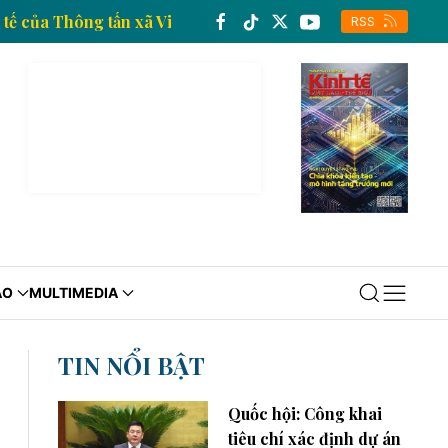
g tin kinh tế của Thông tấn xã Việt Nam
Trang thôn
RSS
ÁO
MULTIMEDIA
TIN NỔI BẬT
Quốc hội: Công khai
tiêu chí xác định dự án