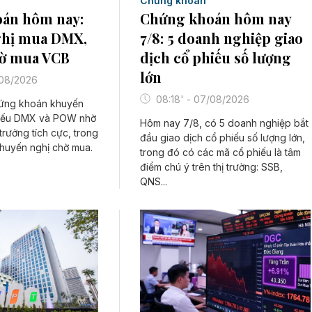
Chứng khoán
Chứng khoán hôm nay
án hôm nay:
7/8: 5 doanh nghiệp giao
hị mua DMX,
dịch cổ phiếu số lượng
ờ mua VCB
lớn
/08/2026
08:18' - 07/08/2026
hứng khoán khuyến
hiếu DMX và POW nhờ
Hôm nay 7/8, có 5 doanh nghiệp bắt
trưởng tích cực, trong
đầu giao dịch cổ phiếu số lượng lớn,
huyến nghị chờ mua.
trong đó có các mã cổ phiếu là tâm
điểm chú ý trên thị trường: SSB,
QNS...