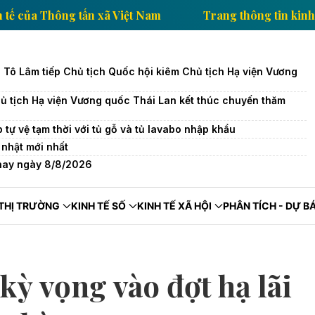
ng tin kinh tế của Thông tấn xã Việt Nam
Trang thôn
c Tô Lâm tiếp Chủ tịch Quốc hội kiêm Chủ tịch Hạ viện Vương
ủ tịch Hạ viện Vương quốc Thái Lan kết thúc chuyến thăm
tự vệ tạm thời với tủ gỗ và tủ lavabo nhập khẩu
nhật mới nhất
 nay ngày 8/8/2026
THỊ TRƯỜNG
KINH TẾ SỐ
KINH TẾ XÃ HỘI
PHÂN TÍCH - DỰ B
ỳ vọng vào đợt hạ lãi