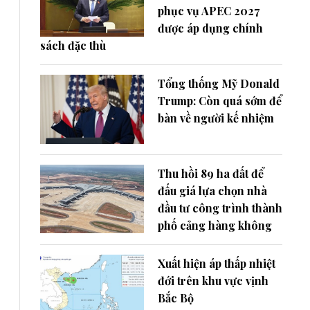
phục vụ APEC 2027
được áp dụng chính
sách đặc thù
Tổng thống Mỹ Donald
Trump: Còn quá sớm để
bàn về người kế nhiệm
Thu hồi 89 ha đất để
đấu giá lựa chọn nhà
đầu tư công trình thành
phố cảng hàng không
Xuất hiện áp thấp nhiệt
đới trên khu vực vịnh
Bắc Bộ