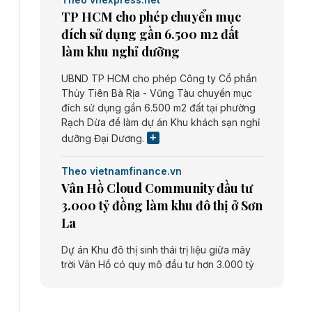
TP HCM cho phép chuyển mục
đích sử dụng gần 6.500 m2 đất
làm khu nghỉ dưỡng
UBND TP HCM cho phép Công ty Cổ phần
Thủy Tiên Bà Rịa - Vũng Tàu chuyển mục
đích sử dụng gần 6.500 m2 đất tại phường
Rạch Dừa để làm dự án Khu khách sạn nghỉ
dưỡng Đại Dương.
Theo vietnamfinance.vn
Vân Hồ Cloud Community đầu tư
3.000 tỷ đồng làm khu đô thị ở Sơn
La
Dự án Khu đô thị sinh thái trị liệu giữa mây
trời Vân Hồ có quy mô đầu tư hơn 3.000 tỷ
đồng do Công ty cổ phần Vân Hồ Cloud
Community thực hiện.