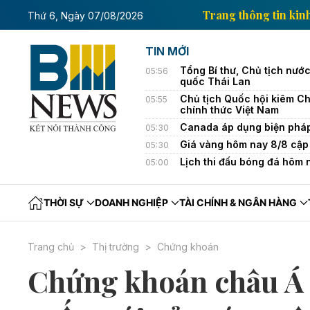
ng tin kinh tế của Thông tấn xã Việt Nam
Trang thô
Thứ 6, Ngày 07/08/2026
TIN MỚI
Tổng Bí thư, Chủ tịch nướ
05:56
quốc Thái Lan
Chủ tịch Quốc hội kiêm Ch
05:55
chính thức Việt Nam
Canada áp dụng biện pháp 
05:30
Giá vàng hôm nay 8/8 cập 
05:30
Lịch thi đấu bóng đá hôm
05:00
THỜI SỰ
DOANH NGHIỆP
TÀI CHÍNH & NGÂN HÀNG
Trang chủ
Thị trường
Chứng khoán
Chứng khoán châu Á k