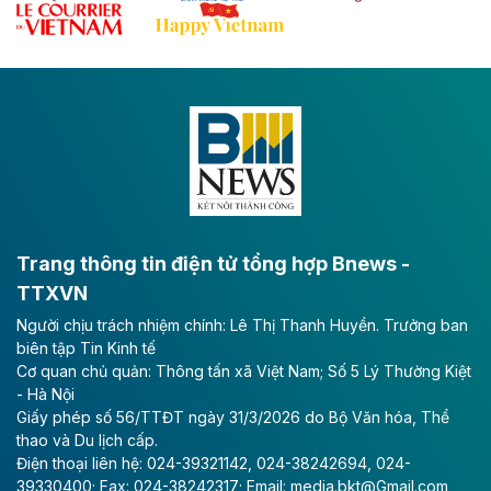
Đề xuất đầu tư 11.500 tỷ đồng xây dựng cao
tốc CT.11 qua Ninh Bình
Dự án đầu tư tuyến cao tốc CT.11, đoạn Liêm Tuyền -
Đông A dài khoảng 25,1 km được kỳ vọng sẽ tạo động
lực phát triển kinh tế - xã hội khu vực phía Nam đồng
bằng sông Hồng.
Theo baodautu.vn
ACV rót gần 40 ngàn tỷ đồng vào sân bay
Long Thành
Trang thông tin điện tử tổng hợp Bnews -
TTXVN
Tổng công ty Cảng hàng không Việt Nam - CTCP
Người chịu trách nhiệm chính: Lê Thị Thanh Huyền. Trưởng ban
(ACV) vừa lập kỷ lục mới về lợi nhuận trong quý
biên tập Tin Kinh tế
II/2026.
Cơ quan chủ quản: Thông tấn xã Việt Nam; Số 5 Lý Thường Kiệt
- Hà Nội
Theo baodautu.vn
Giấy phép số 56/TTĐT ngày 31/3/2026 do Bộ Văn hóa, Thể
Vinaconex lập đỉnh doanh thu
thao và Du lịch cấp.
Điện thoại liên hệ: 024-39321142, 024-38242694, 024-
Tổng CTCP Xuất nhập khẩu và Xây dựng Việt Nam
39330400; Fax: 024-38242317; Email: media.bkt@Gmail.com