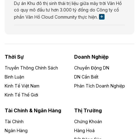
Dự án Khu đô thị sinh thái trị liệu giữa mây trời Vân Hồ
có quy mô đầu tư hơn 3.000 tỷ đồng do Công ty cổ
phần Vân Hồ Cloud Community thực hiện.
Theo vietnamfinance.vn
Năng lượng môi trường Bắc Giang đầu tư
nhà máy điện rác 1.866 tỷ đồng
Thời Sự
Doanh Nghiệp
Dự án Nhà máy xử lý rác và phát điện Bắc Giang do
Công ty TNHH Năng lượng môi trường Bắc Giang làm
Truyền Thông Chính Sách
Chuyển Động DN
chủ đầu tư, có tổng mức đầu tư 1.866 tỷ đồng.
Bình Luận
DN Cần Biết
Kinh Tế Việt Nam
Phân Tích Doanh Nghiệp
Theo vietnamfinance.vn
Đức Long Gia Lai mở rộng ‘hệ sinh thái’
Kinh Tế Thế Giới
năng lượng với loạt dự án nghìn tỷ ở Gia
Lai
Tài Chính & Ngân Hàng
Thị Trường
Tài Chính
Chứng Khoán
Bốn doanh nghiệp có sự góp vốn của Công ty Cổ
phần Tập đoàn Đức Long Gia Lai (HoSE: DLG) được
Ngân Hàng
Hàng Hoá
chấp thuận đầu tư 4 dự án điện gió và điện mặt trời tại