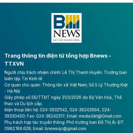
Dự án đầu tư tuyến cao tốc CT.11, đoạn Liêm Tuyền -
Đông A dài khoảng 25,1 km được kỳ vọng sẽ tạo động
lực phát triển kinh tế - xã hội khu vực phía Nam đồng
bằng sông Hồng.
Theo baodautu.vn
ACV rót gần 40 ngàn tỷ đồng vào sân bay
Long Thành
Trang thông tin điện tử tổng hợp Bnews -
TTXVN
Tổng công ty Cảng hàng không Việt Nam - CTCP
Người chịu trách nhiệm chính: Lê Thị Thanh Huyền. Trưởng ban
(ACV) vừa lập kỷ lục mới về lợi nhuận trong quý
biên tập Tin Kinh tế
II/2026.
Cơ quan chủ quản: Thông tấn xã Việt Nam; Số 5 Lý Thường Kiệt
- Hà Nội
Theo baodautu.vn
Giấy phép số 56/TTĐT ngày 31/3/2026 do Bộ Văn hóa, Thể
Vinaconex lập đỉnh doanh thu
thao và Du lịch cấp.
Điện thoại liên hệ: 024-39321142, 024-38242694, 024-
Tổng CTCP Xuất nhập khẩu và Xây dựng Việt Nam
39330400; Fax: 024-38242317; Email: media.bkt@Gmail.com
(Vinaconex) đã khép lại nửa đầu năm với doanh thu
Phụ trách hợp tác truyền thông: Phó trưởng ban Đỗ Thị Ái. ĐT:
thuần gần 7.268 tỷ đồng, tăng 4% so với cùng kỳ và
0982.186.628; Email: bnewsqc@gmail.com
cũng là mức cao nhất lịch sử hoạt động của doanh