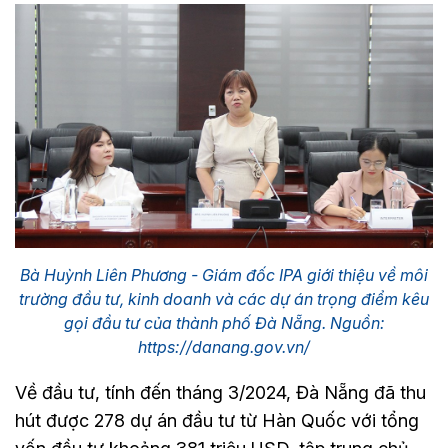
Bà Huỳnh Liên Phương - Giám đốc IPA giới thiệu về môi
trường đầu tư, kinh doanh và các dự án trọng điểm kêu
gọi đầu tư của thành phố Đà Nẵng. Nguồn:
https://danang.gov.vn/
Về đầu tư, tính đến tháng 3/2024, Đà Nẵng đã thu
hút được 278 dự án đầu tư từ Hàn Quốc với tổng