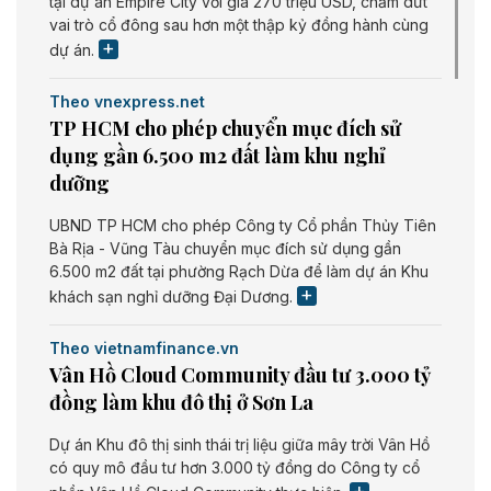
tại dự án Empire City với giá 270 triệu USD, chấm dứt
vai trò cổ đông sau hơn một thập kỷ đồng hành cùng
dự án.
Theo vnexpress.net
TP HCM cho phép chuyển mục đích sử
dụng gần 6.500 m2 đất làm khu nghỉ
dưỡng
UBND TP HCM cho phép Công ty Cổ phần Thủy Tiên
Bà Rịa - Vũng Tàu chuyển mục đích sử dụng gần
6.500 m2 đất tại phường Rạch Dừa để làm dự án Khu
khách sạn nghỉ dưỡng Đại Dương.
Theo vietnamfinance.vn
Vân Hồ Cloud Community đầu tư 3.000 tỷ
đồng làm khu đô thị ở Sơn La
Dự án Khu đô thị sinh thái trị liệu giữa mây trời Vân Hồ
có quy mô đầu tư hơn 3.000 tỷ đồng do Công ty cổ