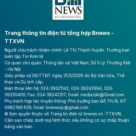
bằng sông Hồng.
Theo baodautu.vn
ACV rót gần 40 ngàn tỷ đồng vào sân bay
Long Thành
Trang thông tin điện tử tổng hợp Bnews -
TTXVN
Tổng công ty Cảng hàng không Việt Nam - CTCP
Người chịu trách nhiệm chính: Lê Thị Thanh Huyền. Trưởng ban
(ACV) vừa lập kỷ lục mới về lợi nhuận trong quý
biên tập Tin Kinh tế
II/2026.
Cơ quan chủ quản: Thông tấn xã Việt Nam; Số 5 Lý Thường Kiệt
- Hà Nội
Theo baodautu.vn
Giấy phép số 56/TTĐT ngày 31/3/2026 do Bộ Văn hóa, Thể
Vinaconex lập đỉnh doanh thu
thao và Du lịch cấp.
Điện thoại liên hệ: 024-39321142, 024-38242694, 024-
Tổng CTCP Xuất nhập khẩu và Xây dựng Việt Nam
39330400; Fax: 024-38242317; Email: media.bkt@Gmail.com
(Vinaconex) đã khép lại nửa đầu năm với doanh thu
Phụ trách hợp tác truyền thông: Phó trưởng ban Đỗ Thị Ái. ĐT:
thuần gần 7.268 tỷ đồng, tăng 4% so với cùng kỳ và
0982.186.628; Email: bnewsqc@gmail.com
cũng là mức cao nhất lịch sử hoạt động của doanh
© Bản quyền thuộc về Trang tin điện tử bnews.vn -TTXVN.
nghiệp.
Cấm sao chép dưới mọi hình thức nếu không có sự chấp thuận
bằng văn bản.