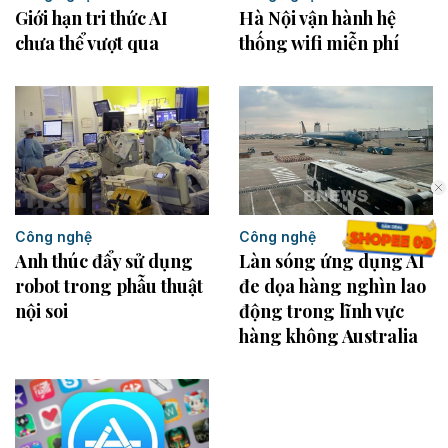
Giới hạn tri thức AI
Hà Nội vận hành hệ
chưa thể vượt qua
thống wifi miễn phí
Công nghệ
Công nghệ
Làn sóng ứng dụng AI
Anh thúc đẩy sử dụng
đe dọa hàng nghìn lao
robot trong phẫu thuật
động trong lĩnh vực
nội soi
hàng không Australia