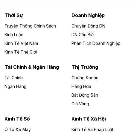
nhà máy điện rác 1.866 tỷ đồng
Thời Sự
Doanh Nghiệp
Dự án Nhà máy xử lý rác và phát điện Bắc Giang do
Công ty TNHH Năng lượng môi trường Bắc Giang làm
Truyền Thông Chính Sách
Chuyển Động DN
chủ đầu tư, có tổng mức đầu tư 1.866 tỷ đồng.
Bình Luận
DN Cần Biết
Kinh Tế Việt Nam
Phân Tích Doanh Nghiệp
Theo vietnamfinance.vn
Đức Long Gia Lai mở rộng ‘hệ sinh thái’
Kinh Tế Thế Giới
năng lượng với loạt dự án nghìn tỷ ở Gia
Lai
Tài Chính & Ngân Hàng
Thị Trường
Tài Chính
Chứng Khoán
Bốn doanh nghiệp có sự góp vốn của Công ty Cổ
phần Tập đoàn Đức Long Gia Lai (HoSE: DLG) được
Ngân Hàng
Hàng Hoá
chấp thuận đầu tư 4 dự án điện gió và điện mặt trời tại
Bất Động Sản
Gia Lai với tổng vốn hơn 4.750 tỷ đồng.
Giá Vàng
Theo vnexpress.net
Đồng Nai cho thuê gần 59 ha đất làm khu
Kinh Tế Số
Kinh Tế Xã Hội
công nghiệp ở Long Thành
Ô Tô Xe Máy
Kinh Tế Và Pháp Luật